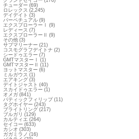
グランドセイコー
(176)
チューダー
(69)
ロレックス
(2,245)
デイデイト
(3)
パーペチュアル
(9)
エクスプローラーⅠ
(9)
レディース
(7)
エクスプローラーⅡ
(9)
その他
(3)
サブマリーナー
(21)
コスモグラフデイトナ
(2)
シードゥエラー
(7)
GMTマスターⅠ
(1)
GMTマスターⅡ
(11)
ヨットマスター
(6)
ミルガウス
(1)
エアキング
(3)
デイトジャスト
(40)
スカイドゥエラー
(1)
オメガ
(841)
パティックフィリップ
(11)
タグホイヤー
(243)
ブライトリング
(217)
ブルガリ
(129)
カルティエ
(264)
セイコー
(633)
カシオ
(303)
ガガミラノ
(16)