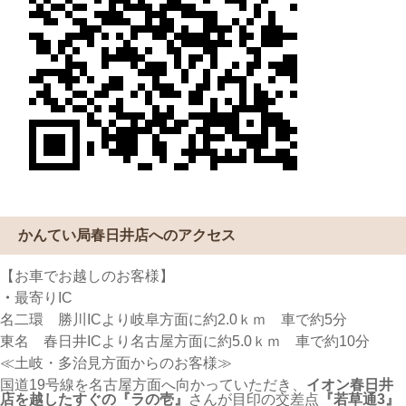
かんてい局春日井店へのアクセス
【お車でお越しのお客様】
・
最寄りIC
名二環 勝川ICより岐阜方面に約2.0ｋｍ 車で約5分
東名 春日井ICより名古屋方面に約5.0ｋｍ 車で約10分
≪土岐・多治見方面からのお客様≫
国道19号線を名古屋方面へ向かっていただき、
イオン春日井
店を越したすぐの『ラの壱』
さんが目印の交差点
『若草通3』