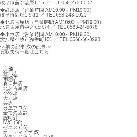
岐阜市茜部菱野1-15 ／ TEL
058-273-8002
◆細畑店（営業時間 AM10:00～PM19:00）
岐阜市細畑1-5-11 ／ TEL
058-248-1020
◆北名古屋店（営業時間 AM10:00～PM19:00）
北名古屋市中之郷北74 ／ TEL
0568-24-5078
◆小牧店（営業時間 AM10:00～PM19:00）
愛知県小牧市弥生町151 ／ TEL
0568-68-8998
<<前の記事
次の記事>>
買取実績一覧はこちら
店舗
茜部店
細畑店
春日井店
北名古屋店
小牧店
大垣店
共通
質屋ブログ
全ての店舗
腕時計
IWC
(50)
ゼニス
(16)
オーデマピゲ
(5)