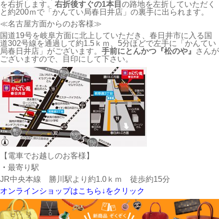
を右折します。
右折後すぐの1本目
の路地を左折していただく
と約200ｍで「かんてい局春日井店」の裏手に出られます。
≪名古屋方面からのお客様≫
国道19号を岐阜方面に北上していただき、春日井市に入る国
道302号線を通過して約1.5ｋｍ、5分ほどで左手に「かんてい
局春日井店」がございます。
手前にとんかつ『松のや』
さんが
ございますので、目印にして下さい。
【電車でお越しのお客様】
・
最寄り駅
JR中央本線 勝川駅より約1.0ｋｍ 徒歩約15分
オンラインショップはこちら↓をクリック