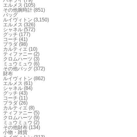
パネライ
(79)
エルメス
(105)
その他腕時計
(851)
バッグ
ルイヴィトン
(3,150)
エルメス
(326)
シャネル
(572)
グッチ
(177)
コーチ
(41)
プラダ
(98)
カルティエ
(10)
ティファニー
(2)
クロムハーツ
(3)
ミュウミュウ
(6)
その他バッグ
(372)
財布
ルイヴィトン
(862)
エルメス
(61)
シャネル
(84)
グッチ
(43)
コーチ
(11)
プラダ
(26)
カルティエ
(8)
ティファニー
(5)
クロムハーツ
(9)
ミュウミュウ
(2)
その他財布
(134)
小物・雑貨