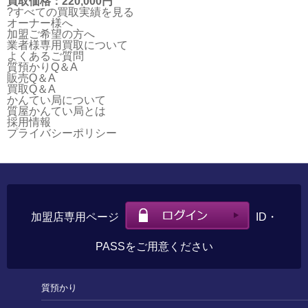
買取価格：220,000円
?すべての買取実績を見る
オーナー様へ
加盟ご希望の方へ
業者様専用買取について
よくあるご質問
質預かりQ＆A
販売Q＆A
買取Q＆A
かんてい局について
質屋かんてい局とは
採用情報
プライバシーポリシー
加盟店専用ページ
ID・
PASSをご用意ください
質預かり