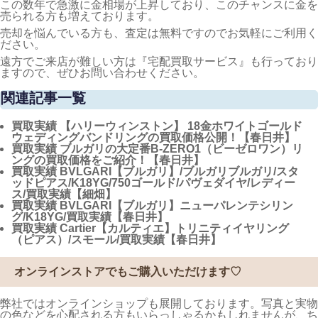
この数年で急激に金相場が上昇しており、このチャンスに金を
売られる方も増えております。
売却を悩んでいる方も、査定は無料ですのでお気軽にご利用く
ださい。
遠方でご来店が難しい方は『宅配買取サービス』も行っており
ますので、ぜひお問い合わせください。
関連記事一覧
買取実績
【ハリーウィンストン】 18金ホワイトゴールド
ウェディングバンドリングの買取価格公開！【春日井】
買取実績
ブルガリの大定番B-ZERO1（ビーゼロワン）リ
ングの買取価格をご紹介！【春日井】
買取実績
BVLGARI【ブルガリ】/ブルガリブルガリ/スタ
ッドピアス/K18YG/750ゴールド/パヴェダイヤ/レディー
ス/買取実績【細畑】
買取実績
BVLGARI【ブルガリ】ニューパレンテシリン
グ/K18YG/買取実績【春日井】
買取実績
Cartier【カルティエ】トリニティイヤリング
（ピアス）/スモール/買取実績【春日井】
オンラインストアでもご購入いただけます♡
弊社ではオンラインショップも展開しております。写真と実物
の色などを心配される方もいらっしゃるかもしれませんが、ち