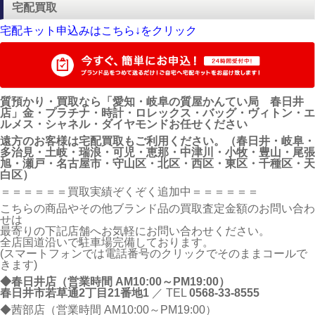
宅配買取
宅配キット申込みはこちら↓をクリック
質預かり・買取なら「愛知・岐阜の質屋かんてい局 春日井
店」金・プラチナ・時計・ロレックス・バッグ・ヴィトン・エ
ルメス・シャネル・ダイヤモンドお任せください
遠方のお客様は宅配買取もご利用ください。（春日井・岐阜・
多治見・土岐・瑞浪・可児・恵那・中津川・小牧・豊山・尾張
旭・瀬戸・名古屋市・守山区・北区・西区・東区・千種区・天
白区）
＝＝＝＝＝＝買取実績ぞくぞく追加中＝＝＝＝＝＝
こちらの商品やその他ブランド品の買取査定金額のお問い合わ
せは
最寄りの下記店舗へお気軽にお問い合わせください。
全店国道沿いで駐車場完備しております。
(スマートフォンでは電話番号のクリックでそのままコールで
きます)
◆春日井店（営業時間 AM10:00～PM19:00）
春日井市若草通2丁目21番地1
／ TEL
0568-33-8555
◆茜部店（営業時間 AM10:00～PM19:00）