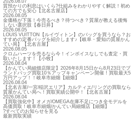
2026.08.07
質預かりの利息はいくら?仕組みをわかりやすく解説！初め
ての方でも安心【北名古屋店】
2026.08.05
金価格が下落！今売るべき？待つべき？質屋が教える後悔
しない選択肢【春日井】
2026.08.05
LOUIS VUITTON【ルイヴィトン】のバッグを買うなら？お
すすめの定番バッグを紹介します♪【岐阜・愛知の質屋かん
てい局】【北名古屋】
2026.08.05
クロムハーツを売るなら今！インボイスなしでも査定・買
取いたします！【小牧】
2026.08.04
【かんてい局細畑店限定】2026年8月15日から8月23日でブ
ランドバッグ買取10％アップキャンペーン開催！買取最大5
万円アップ！！岐阜市細畑【細畑】
2026.08.04
【北名古屋/一宮/稲沢エリア】カルティエ/リングの買取なら
質屋かんてい局へ！買取実績公開中！【北名古屋】
2026.08.04
【買取強化中】オメガ/OMEGA在庫不足につき全モデルを
高価買取！岐阜市細畑/かんてい局細畑店【細畑】
?すべてのお知らせを見る
最新買取実績