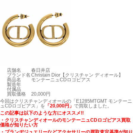
店舗名
春日井店
ブランド名
Christain Dior【クリスチャン ディオール】
商品名
モンテーニュCDロゴピアス
製造年
付属品
買取価格
20,000円
今回はクリスチャンディオールの「E1285MTGMT モンテーニ
ュCDロゴピアス」を
「20,000円」
で買取しました。
こ
の記事は以下のような方にオススメ!!
・クリスチャンディオールのモンテーニュCDロゴピアス買取
価格が知りたい方
・ブランヂジュエリーなどアクセサリーの買取査定基準が知り