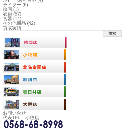
ホビー/おもちゃ
(4)
ライター
(6)
絵画
(1)
衣類
(57)
食器
(14)
その他商品
(42)
買取実績
検索
お問い合せ
代表TEL：小牧店