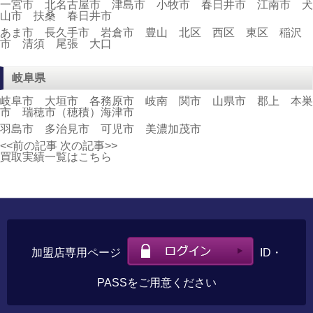
一宮市 北名古屋市 津島市 小牧市 春日井市 江南市 犬
山市 扶桑 春日井市
あま市 長久手市 岩倉市 豊山 北区 西区 東区 稲沢
市 清須 尾張 大口
岐阜県
岐阜市 大垣市 各務原市 岐南 関市 山県市 郡上 本巣
市 瑞穂市（穂積）海津市
羽島市 多治見市 可児市 美濃加茂市
<<前の記事
次の記事>>
買取実績一覧はこちら
加盟店専用ページ
ID・
PASSをご用意ください