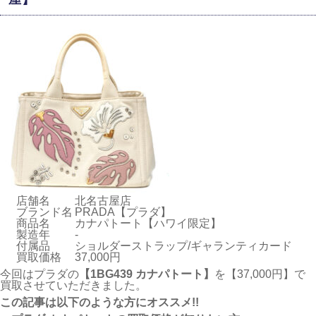
店舗名
北名古屋店
ブランド名
PRADA【プラダ】
商品名
カナパトート【ハワイ限定】
製造年
-
付属品
ショルダーストラップ/ギャランティカード
買取価格
37,000円
今回はプラダの
【1BG439 カナパトート】
を
【37,000円
】
で
買取させていただきました。
こ
の記事は以下のような方にオススメ!!