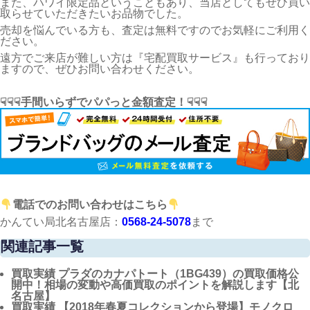
また、ハワイ限定品ということもあり、当店としてもぜひ買い
取らせていただきたいお品物でした。
売却を悩んでいる方も、査定は無料ですのでお気軽にご利用く
ださい。
遠方でご来店が難しい方は『宅配買取サービス』も行っており
ますので、ぜひお問い合わせください。
☟☟☟手間いらずでパパっと金額査定！☟☟☟
電話でのお問い合わせはこちら
かんてい局北名古屋店：
0568-24-5078
まで
関連記事一覧
買取実績
プラダのカナパトート（1BG439）の買取価格公
開中！相場の変動や高価買取のポイントを解説します【北
名古屋】
買取実績
【2018年春夏コレクションから登場】モノクロ