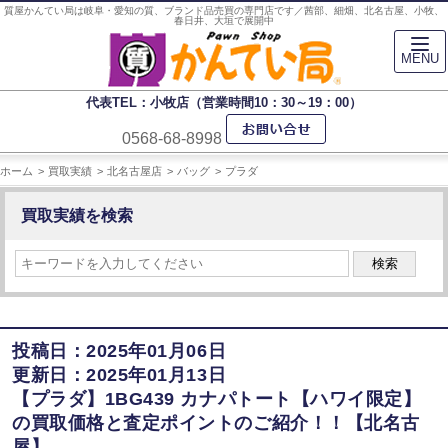
質屋かんてい局は岐阜・愛知の質、ブランド品売買の専門店です／茜部、細畑、北名古屋、小牧、
春日井、大垣で展開中
MENU
代表TEL：小牧店（営業時間10：30～19：00）
0568-68-8998
ホーム
買取実績
北名古屋店
バッグ
プラダ
買取実績を検索
検索
投稿日：2025年01月06日
更新日：2025年01月13日
【プラダ】1BG439 カナパトート【ハワイ限定】
の買取価格と査定ポイントのご紹介！！【北名古
屋】