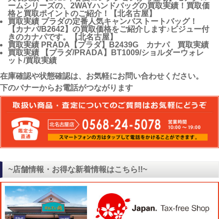
ームシリーズの、2WAYハンドバッグの買取実績！買取価
格と買取ポイントのご紹介！【北名古屋】
買取実績
プラダの定番人気キャンバストートバッグ！
【カナパ/B2642】の買取価格をご紹介します♪ビジュー付
きのカナパです。【北名古屋】
買取実績
PRADA【プラダ】B2439G カナパ 買取実績
買取実績
【プラダ/PRADA】BT1009/ショルダーウォレ
ット/買取実績
在庫確認や状態確認は、お気軽にお問い合わせください。
下のバナーからお電話がつながります
~店舗情報・お得な新着情報はこちら!!~