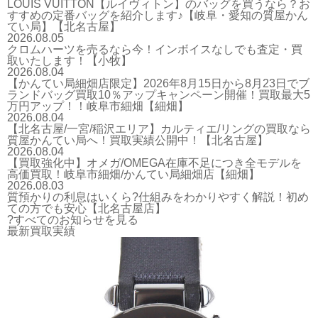
LOUIS VUITTON【ルイヴィトン】のバッグを買うなら？お
すすめの定番バッグを紹介します♪【岐阜・愛知の質屋かん
てい局】【北名古屋】
2026.08.05
クロムハーツを売るなら今！インボイスなしでも査定・買
取いたします！【小牧】
2026.08.04
【かんてい局細畑店限定】2026年8月15日から8月23日でブ
ランドバッグ買取10％アップキャンペーン開催！買取最大5
万円アップ！！岐阜市細畑【細畑】
2026.08.04
【北名古屋/一宮/稲沢エリア】カルティエ/リングの買取なら
質屋かんてい局へ！買取実績公開中！【北名古屋】
2026.08.04
【買取強化中】オメガ/OMEGA在庫不足につき全モデルを
高価買取！岐阜市細畑/かんてい局細畑店【細畑】
2026.08.03
質預かりの利息はいくら?仕組みをわかりやすく解説！初め
ての方でも安心【北名古屋店】
?すべてのお知らせを見る
最新買取実績