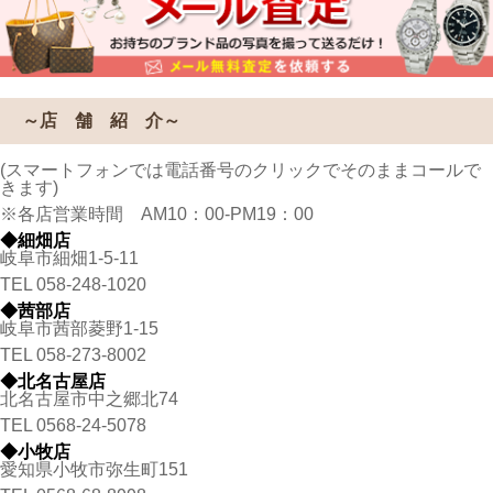
～店 舗 紹 介～
(スマートフォンでは電話番号のクリックでそのままコールで
きます)
※各店営業時間 AM10：00-PM19：00
◆細畑店
岐阜市細畑1-5-11
TEL
058-248-1020
◆茜部店
岐阜市茜部菱野1-15
TEL
058-273-8002
◆北名古屋店
北名古屋市中之郷北74
TEL
0568-24-5078
◆小牧店
愛知県小牧市弥生町151