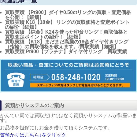
関連記事一覧
買取実績
【Pt900】ダイヤ0.50ctリングの買取・査定価格
を公開！【細畑】
買取実績
K18【18金】 リングの買取価格と査定ポイント
の紹介【細畑】
買取実績
【純金】K24を使った印台リング！買取価格と
買取査定ポイントの紹介！【細畑】
買取実績
【K18】まだまだ高騰の18金ダイヤ付きリング
（指輪）の買取価格を教えます。/買取実績【細畑】
買取実績
Pt900【プラチナ】ダイヤ付リング 買取実績
質預かりシステムのご案内
かんてい局では買取だけではなく質預かりシステムが御座いま
す。
お品物を担保にしお金を借りて頂くシステムです。
質預かりはこちら↓をクリック