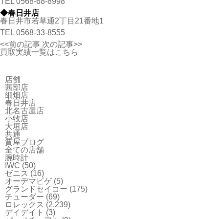
TEL
0568-68-8998
◆春日井店
春日井市若草通2丁目21番地1
TEL
0568-33-8555
<<前の記事
次の記事>>
買取実績一覧はこちら
店舗
茜部店
細畑店
春日井店
北名古屋店
小牧店
大垣店
共通
質屋ブログ
全ての店舗
腕時計
IWC
(50)
ゼニス
(16)
オーデマピゲ
(5)
グランドセイコー
(175)
チューダー
(69)
ロレックス
(2,239)
デイデイト
(3)