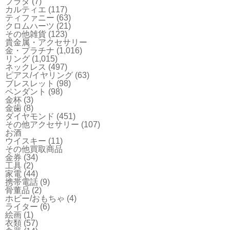
プラダ
(7)
カルティエ
(117)
ティファニー
(63)
クロムハーツ
(21)
その他雑貨
(123)
貴金属・アクセサリー
金・プラチナ
(1,016)
リング
(1,015)
ネックレス
(497)
ピアス/イヤリング
(63)
ブレスレット
(98)
ペンダント
(98)
金杯
(3)
金歯
(8)
ダイヤモンド
(451)
その他アクセサリー
(107)
お酒
ウイスキー
(11)
その他買取商品
金券
(34)
工具
(2)
家電
(44)
携帯電話
(9)
骨董品
(2)
ホビー/おもちゃ
(4)
ライター
(6)
絵画
(1)
衣類
(57)