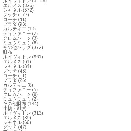
ルイヴィトン
(3,148)
エルメス
(326)
シャネル
(572)
グッチ
(177)
コーチ
(41)
プラダ
(98)
カルティエ
(10)
ティファニー
(2)
クロムハーツ
(3)
ミュウミュウ
(6)
その他バッグ
(372)
財布
ルイヴィトン
(861)
エルメス
(61)
シャネル
(84)
グッチ
(43)
コーチ
(11)
プラダ
(26)
カルティエ
(8)
ティファニー
(5)
クロムハーツ
(9)
ミュウミュウ
(2)
その他財布
(134)
小物・雑貨
ルイヴィトン
(313)
エルメス
(89)
シャネル
(66)
グッチ
(47)