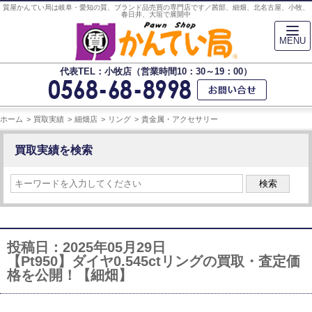
質屋かんてい局は岐阜・愛知の質、ブランド品売買の専門店です／茜部、細畑、北名古屋、小牧、
春日井、大垣で展開中
MENU
代表TEL：小牧店（営業時間10：30～19：00）
ホーム
買取実績
細畑店
リング
貴金属・アクセサリー
買取実績を検索
検索
投稿日：2025年05月29日
【Pt950】ダイヤ0.545ctリングの買取・査定価
格を公開！【細畑】