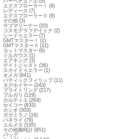
パーペチュアル
(9)
エクスプローラーⅠ
(8)
レディース
(7)
エクスプローラーⅡ
(9)
その他
(3)
サブマリーナー
(20)
コスモグラフデイトナ
(2)
シードゥエラー
(7)
GMTマスターⅠ
(1)
GMTマスターⅡ
(11)
ヨットマスター
(6)
ミルガウス
(1)
エアキング
(3)
デイトジャスト
(36)
スカイドゥエラー
(1)
オメガ
(841)
パティックフィリップ
(11)
タグホイヤー
(243)
ブライトリング
(217)
ブルガリ
(129)
カルティエ
(264)
セイコー
(633)
カシオ
(303)
ガガミラノ
(16)
パネライ
(79)
エルメス
(105)
その他腕時計
(851)
バッグ