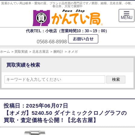
質屋かんてい局は岐阜・愛知の質、ブランド品売買の専門店です／茜部、細畑、北名古屋、小牧、
春日井、大垣で展開中
MENU
代表TEL：小牧店（営業時間10：30～19：00）
0568-68-8998
ホーム
買取実績
北名古屋店
腕時計
オメガ
買取実績を検索
検索
投稿日：2025年06月07日
【オメガ】5240.50 ダイナミッククロノグラフの
買取・査定価格を公開！【北名古屋】