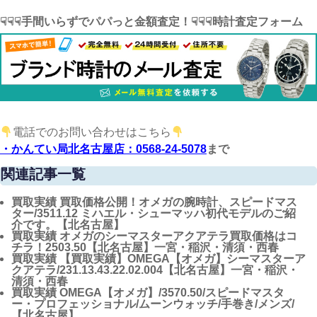
☟☟☟手間いらずでパパっと金額査定！☟☟☟時計査定フォーム
電話でのお問い合わせはこちら
・かんてい局北名古屋店：0568-24-5078
まで
関連記事一覧
買取実績
買取価格公開！オメガの腕時計、スピードマス
ター/3511.12 ミハエル・シューマッハ初代モデルのご紹
介です。【北名古屋】
買取実績
オメガのシーマスターアクアテラ買取価格はコ
チラ！2503.50【北名古屋】一宮・稲沢・清須・西春
買取実績
【買取実績】OMEGA【オメガ】シーマスターア
クアテラ/231.13.43.22.02.004【北名古屋】一宮・稲沢・
清須・西春
買取実績
OMEGA【オメガ】/3570.50/スピードマスタ
ー・プロフェッショナル/ムーンウォッチ/手巻き/メンズ/
【北名古屋】