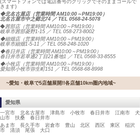
(スマートフォンでは電話番号のクリックでそのままコールで
きます)
◆北名古屋店（営業時間 AM10:00～PM19:00）
北名古屋市中之郷北74 ／ TEL
0568-24-5078
◆
茜部店（営業時間 AM10:00～PM19:00）
岐阜市茜部菱野1-15 ／ TEL
058-273-8002
◆細畑店（営業時間 AM10:00～PM19:00）
岐阜市細畑1-5-11 ／ TEL
058-248-1020
◆春日井店（営業時間 AM10:00～PM19:00）
春日井市若草通2丁目21番地1 ／ TEL
0568-33-8555
◆小牧店（営業時間 AM10:00～PM19:00）
愛知県小牧市弥生町151 ／ TEL
0568-68-8998
~愛知・岐阜で5店舗展開!!各店舗10km圏内地域~
愛知県
一宮市 北名古屋市 津島市 小牧市 春日井市 江南市 犬
山市 扶桑 春日井市
あま市 長久手市 岩倉市 豊山 北区 西区 東区 稲沢
市 清須 尾張 大口