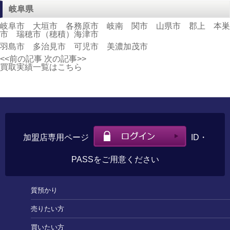
岐阜県
岐阜市 大垣市 各務原市 岐南 関市 山県市 郡上 本巣
市 瑞穂市（穂積）海津市
羽島市 多治見市 可児市 美濃加茂市
<<前の記事
次の記事>>
買取実績一覧はこちら
加盟店専用ページ
ID・
PASSをご用意ください
質預かり
売りたい方
買いたい方