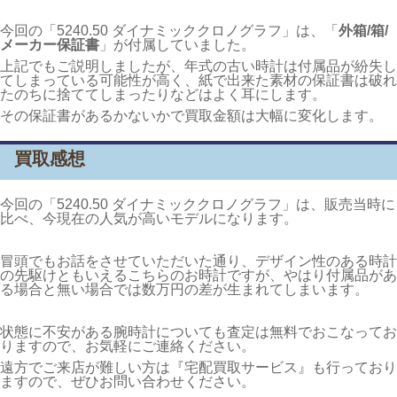
今回の「5240.50 ダイナミッククロノグラフ」は、「
外箱/箱/
メーカー保証書
」が付属していました。
上記でもご説明しましたが、年式の古い時計は付属品が紛失し
てしまっている可能性が高く、紙で出来た素材の保証書は破れ
たのちに捨ててしまったりなどはよく耳にします。
その保証書があるかないかで買取金額は大幅に変化します。
買取感想
今回の「5240.50 ダイナミッククロノグラフ」は、販売当時に
比べ、今現在の人気が高いモデルになります。
冒頭でもお話をさせていただいた通り、デザイン性のある時計
の先駆けともいえるこちらのお時計ですが、やはり付属品があ
る場合と無い場合では数万円の差が生まれてしまいます。
状態に不安がある腕時計についても査定は無料でおこなってお
りますので、お気軽にご連絡ください。
遠方でご来店が難しい方は『宅配買取サービス』も行っており
ますので、ぜひお問い合わせください。