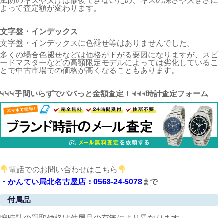
風防のキズや欠けは修復できないため、キズの深さや大きさに
よって査定額が変わります。
文字盤・インデックス
文字盤・インデックスに色褪せ等はありませんでした。
多くの場合色褪せなどは価格が下がる要因になりますが、スピ
ードマスターなどの高額限定モデルによっては劣化しているこ
とで中古市場での価格が高くなることもあります。
☟☟☟手間いらずでパパっと金額査定！☟☟☟時計査定フォーム
電話でのお問い合わせはこちら
・かんてい局北名古屋店：0568-24-5078
まで
付属品
腕時計の買取価格は付属品の有無により異なります。