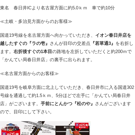
東名 春日井ICより名古屋方面に約5.0ｋｍ 車で約10分
≪土岐・多治見方面からのお客様≫
国道19号線を名古屋方面へ向かっていただき、
イオン春日井店を
越したすぐの『ラの壱』
さんが目印の交差点
『若草通3』
を右折し
ます。
右折後すぐの1本目
の路地を左折していただくと約200ｍで
「かんてい局春日井店」の裏手に出られます。
≪名古屋方面からのお客様≫
国道19号を岐阜方面に北上していただき、春日井市に入る国道302
号線を通過して約1.5ｋｍ、5分ほどで左手に「かんてい局春日井
店」がございます。
手前にとんかつ『松のや』
さんがございます
ので、目印にして下さい。