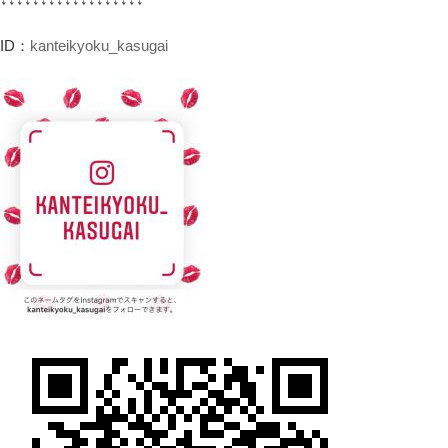
ID：
kanteikyoku_kasugai