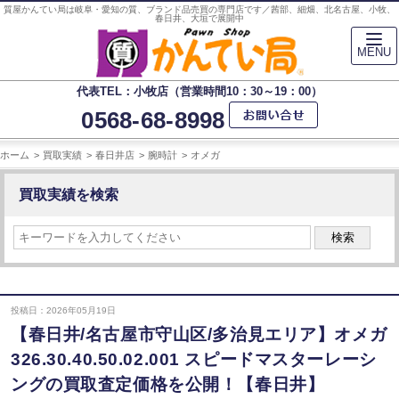
質屋かんてい局は岐阜・愛知の質、ブランド品売買の専門店です／茜部、細畑、北名古屋、小牧、
春日井、大垣で展開中
MENU
代表TEL：小牧店（営業時間10：30～19：00）
0568-68-8998
ホーム
買取実績
春日井店
腕時計
オメガ
買取実績を検索
検索
投稿日：2026年05月19日
【春日井/名古屋市守山区/多治見エリア】オメガ
326.30.40.50.02.001 スピードマスターレーシ
ングの買取査定価格を公開！【春日井】