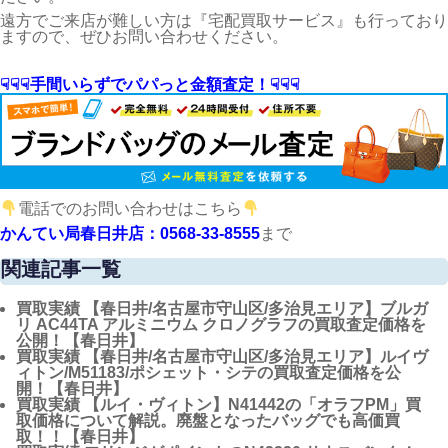
遠方でご来店が難しい方は『宅配買取サービス』も行っており
ますので、ぜひお問い合わせください。
☟☟☟手間いらずでパパっと金額査定！☟☟☟
電話でのお問い合わせはこちら
かんてい局春日井店：0568-33-8555
まで
関連記事一覧
買取実績
【春日井/名古屋市守山区/多治見エリア】ブルガ
リ AC44TA アルミニウム クロノグラフの買取査定価格を
公開！【春日井】
買取実績
【春日井/名古屋市守山区/多治見エリア】ルイヴ
ィトン/M51183/ポシェット・シテの買取査定価格を公
開！【春日井】
買取実績
【ルイ・ヴィトン】N41442の「オラフPM」買
取価格について解説。廃盤となったバッグでも高価買
取！！【春日井】