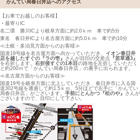
かんてい局春日井店へのアクセス
【お車でお越しのお客様】
・
最寄りIC
名二環 勝川ICより岐阜方面に約2.0ｋｍ 車で約5分
東名 春日井ICより名古屋方面に約5.0ｋｍ 車で約10分
≪土岐・多治見方面からのお客様≫
国道19号線を名古屋方面へ向かっていただき、
イオン春日井
店を越したすぐの『ラの壱』
さんが目印の交差点
『若草通3』
を右折します。
右折後すぐの1本目
の路地を左折していただく
と約200ｍで「かんてい局春日井店」の裏手に出られます。
≪名古屋方面からのお客様≫
国道19号を岐阜方面に北上していただき、春日井市に入る国
道302号線を通過して約1.5ｋｍ、5分ほどで左手に「かんてい
局春日井店」がございます。
手前にとんかつ『松のや』
さんが
ございますので、目印にして下さい。