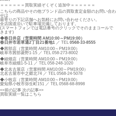
＝＝＝＝＝＝買取実績ぞくぞく追加中＝＝＝＝＝＝
こちらの商品やその他ブランド品の買取査定金額のお問い合わ
せは
最寄りの下記店舗へお気軽にお問い合わせください。
全店国道沿いで駐車場完備しております。
(スマートフォンでは電話番号のクリックでそのままコールで
きます)
◆春日井店（営業時間 AM10:00～PM19:00）
春日井市若草通2丁目21番地1
／ TEL
0568-33-8555
◆茜部店（営業時間 AM10:00～PM19:00）
岐阜市茜部菱野1-15 ／ TEL
058-273-8002
◆細畑店（営業時間 AM10:00～PM19:00）
岐阜市細畑1-5-11 ／ TEL
058-248-1020
◆北名古屋店（営業時間 AM10:00～PM19:00）
北名古屋市中之郷北74 ／ TEL
0568-24-5078
◆小牧店（営業時間 AM10:00～PM19:00）
愛知県小牧市弥生町151 ／ TEL
0568-68-8998
<<前の記事
次の記事>>
買取実績一覧はこちら