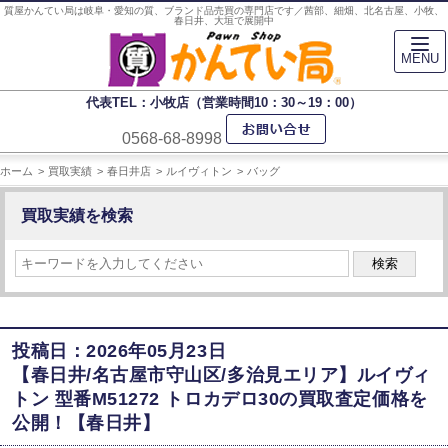
質屋かんてい局は岐阜・愛知の質、ブランド品売買の専門店です／茜部、細畑、北名古屋、小牧、
春日井、大垣で展開中
MENU
代表TEL：小牧店（営業時間10：30～19：00）
0568-68-8998
ホーム
買取実績
春日井店
ルイヴィトン
バッグ
買取実績を検索
検索
投稿日：2026年05月23日
【春日井/名古屋市守山区/多治見エリア】ルイヴィ
トン 型番M51272 トロカデロ30の買取査定価格を
公開！【春日井】