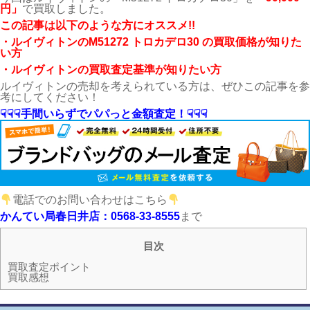
円」
で買取しました。
こ
の記事は以下のような方にオススメ!!
・ルイヴィトン
のM51272 トロカデロ30 の買取価格が知りた
い方
・ルイヴィトンの買取査定基準が知りたい方
ルイヴィトンの売却を考えられている方は、ぜひこの記事を参
考にしてください！
☟☟☟手間いらずでパパっと金額査定！☟☟☟
電話でのお問い合わせはこちら
かんてい局春日井店：0568-33-8555
まで
目次
買取査定ポイント
買取感想