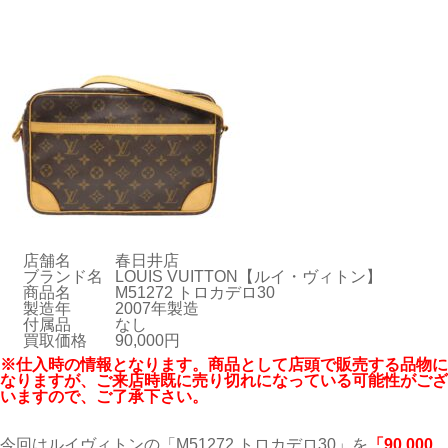
店舗名
春日井店
ブランド名
LOUIS VUITTON【ルイ・ヴィトン】
商品名
M51272 トロカデロ30
製造年
2007年製造
付属品
なし
買取価格
90,000円
※仕入時の情報となります。商品として店頭で販売する品物に
なりますが、ご来店時既に売り切れになっている可能性がござ
いますので、ご了承下さい。
今回はルイヴィトンの「M51272 トロカデロ30」を
「90
,000