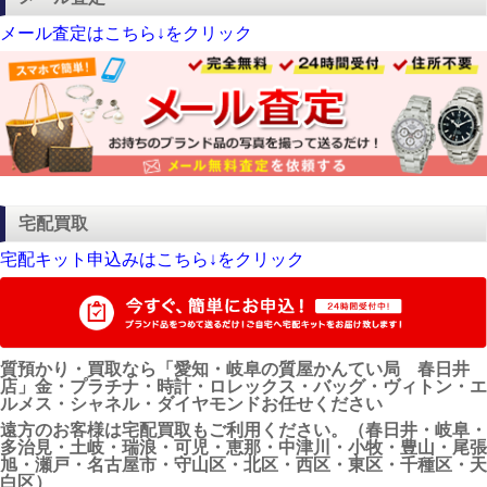
メール査定はこちら↓をクリック
宅配買取
宅配キット申込みはこちら↓をクリック
質預かり・買取なら「愛知・岐阜の質屋かんてい局 春日井
店」金・プラチナ・時計・ロレックス・バッグ・ヴィトン・エ
ルメス・シャネル・ダイヤモンドお任せください
遠方のお客様は宅配買取もご利用ください。（春日井・岐阜・
多治見・土岐・瑞浪・可児・恵那・中津川・小牧・豊山・尾張
旭・瀬戸・名古屋市・守山区・北区・西区・東区・千種区・天
白区）