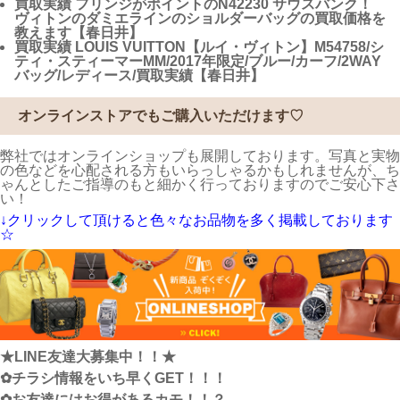
買取実績
フリンジがポイントのN42230 サウスバンク！
ヴィトンのダミエラインのショルダーバッグの買取価格を
教えます【春日井】
買取実績
LOUIS VUITTON【ルイ・ヴィトン】M54758/シ
ティ・スティーマーMM/2017年限定/ブルー/カーフ/2WAY
バッグ/レディース/買取実績【春日井】
オンラインストアでもご購入いただけます♡
弊社ではオンラインショップも展開しております。写真と実物
の色などを心配される方もいらっしゃるかもしれませんが、ち
ゃんとしたご指導のもと細かく行っておりますのでご安心下さ
い！
↓クリックして頂けると色々なお品物を多く掲載しております
☆
★LINE友達大募集中！！★
✿チラシ情報をいち早くGET！！！
✿お友達にはお得があるカモ！！？