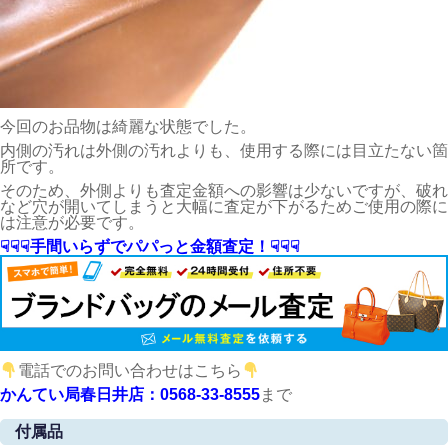
今回のお品物は綺麗な状態でした。
内側の汚れは外側の汚れよりも、使用する際には目立たない箇
所です。
そのため、外側よりも査定金額への影響は少ないですが、破れ
など穴が開いてしまうと大幅に査定が下がるためご使用の際に
は注意が必要です。
☟☟☟手間いらずでパパっと金額査定！☟☟☟
電話でのお問い合わせはこちら
かんてい局春日井店：0568-33-8555
まで
付属品