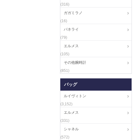
(316)
ガガミラノ
(16)
パネライ
(79)
エルメス
(105)
その他腕時計
(851)
バッグ
ルイヴィトン
(3,152)
エルメス
(331)
シャネル
(572)