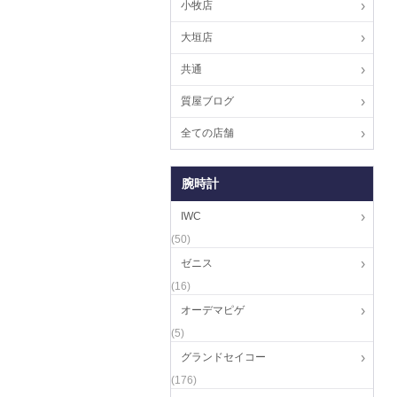
小牧店
大垣店
共通
質屋ブログ
全ての店舗
腕時計
IWC
(50)
ゼニス
(16)
オーデマピゲ
(5)
グランドセイコー
(176)