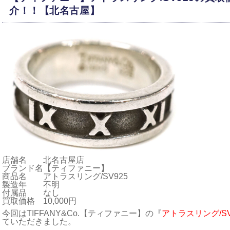
介！！【北名古屋】
店舗名
北名古屋店
ブランド名
【ティファニー】
商品名
アトラスリング/SV925
製造年
不明
付属品
なし
買取価格
10,000円
今回はTIFFANY&Co.【ティファニー】の『
アトラスリング/SV
ていただきました。