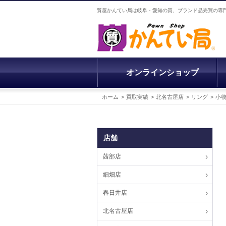
質屋かんてい局は岐阜・愛知の質、ブランド品売買の専
オンラインショップ
ホーム
買取実績
北名古屋店
リング
小
店舗
茜部店
細畑店
春日井店
北名古屋店