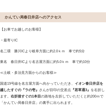
かんてい局春日井店へのアクセス
【お車でお越しのお客様】
・
最寄りIC
名二環 勝川ICより岐阜方面に約2.0ｋｍ 車で約5分
東名 春日井ICより名古屋方面に約5.0ｋｍ 車で約10分
≪土岐・多治見方面からのお客様≫
国道19号線を名古屋方面へ向かっていただき、
イオン春日井店を
越したすぐの『ラの壱』
さんが目印の交差点
『若草通3』
を右折し
ます。
右折後すぐの1本目
の路地を左折していただくと約200ｍで
「かんてい局春日井店」の裏手に出られます。