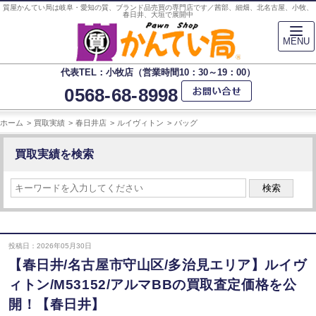
質屋かんてい局は岐阜・愛知の質、ブランド品売買の専門店です／茜部、細畑、北名古屋、小牧、
春日井、大垣で展開中
MENU
代表TEL：小牧店（営業時間10：30～19：00）
0568-68-8998
ホーム
買取実績
春日井店
ルイヴィトン
バッグ
買取実績を検索
検索
投稿日：2026年05月30日
【春日井/名古屋市守山区/多治見エリア】ルイヴ
ィトン/M53152/アルマBBの買取査定価格を公
開！【春日井】