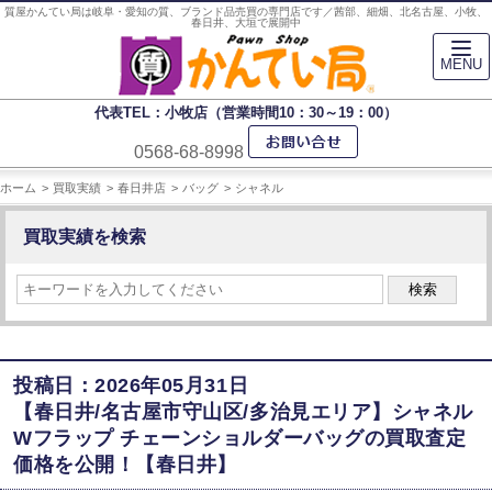
質屋かんてい局は岐阜・愛知の質、ブランド品売買の専門店です／茜部、細畑、北名古屋、小牧、
春日井、大垣で展開中
MENU
代表TEL：小牧店（営業時間10：30～19：00）
0568-68-8998
ホーム
買取実績
春日井店
バッグ
シャネル
買取実績を検索
検索
投稿日：2026年05月31日
【春日井/名古屋市守山区/多治見エリア】シャネル
Wフラップ チェーンショルダーバッグの買取査定
価格を公開！【春日井】