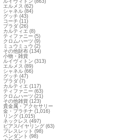
ルイヴィトン
(863)
エルメス
(62)
シャネル
(84)
グッチ
(43)
コーチ
(11)
プラダ
(26)
カルティエ
(8)
ティファニー
(5)
クロムハーツ
(9)
ミュウミュウ
(2)
その他財布
(134)
小物・雑貨
ルイヴィトン
(313)
エルメス
(89)
シャネル
(66)
グッチ
(47)
プラダ
(7)
カルティエ
(117)
ティファニー
(63)
クロムハーツ
(21)
その他雑貨
(123)
貴金属・アクセサリー
金・プラチナ
(1,016)
リング
(1,015)
ネックレス
(497)
ピアス/イヤリング
(63)
ブレスレット
(98)
ペンダント
(98)