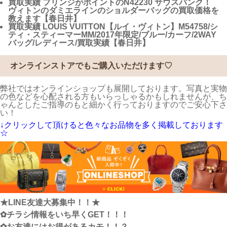
買取実績
フリンジがポイントのN42230 サウスバンク！
ヴィトンのダミエラインのショルダーバッグの買取価格を
教えます【春日井】
買取実績
LOUIS VUITTON【ルイ・ヴィトン】M54758/シ
ティ・スティーマーMM/2017年限定/ブルー/カーフ/2WAY
バッグ/レディース/買取実績【春日井】
オンラインストアでもご購入いただけます♡
弊社ではオンラインショップも展開しております。写真と実物
の色などを心配される方もいらっしゃるかもしれませんが、ち
ゃんとしたご指導のもと細かく行っておりますのでご安心下さ
い！
↓クリックして頂けると色々なお品物を多く掲載しております
☆
★LINE友達大募集中！！★
✿チラシ情報をいち早くGET！！！
✿お友達にはお得があるカモ！！？