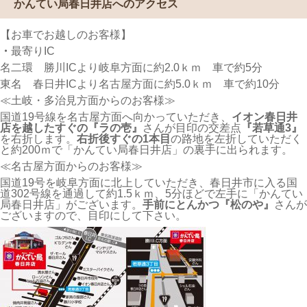
かんてい局春日井店へのアクセス
【お車でお越しのお客様】
・
最寄りIC
名二環 勝川ICより岐阜方面に約2.0ｋｍ 車で約5分
東名 春日井ICより名古屋方面に約5.0ｋｍ 車で約10分
≪土岐・多治見方面からのお客様≫
国道19号線を名古屋方面へ向かっていただき、
イオン春日井
店を越したすぐの『ラの壱』
さんが目印の交差点
『若草通3』
を右折します。
右折後すぐの1本目
の路地を左折していただく
と約200ｍで「かんてい局春日井店」の裏手に出られます。
≪名古屋方面からのお客様≫
国道19号を岐阜方面に北上していただき、春日井市に入る国
道302号線を通過して約1.5ｋｍ、5分ほどで左手に「かんてい
局春日井店」がございます。
手前にとんかつ『松のや』
さんが
ございますので、目印にして下さい。