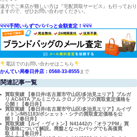
遠方でご来店が難しい方は『宅配買取サービス』も行っており
ますので、ぜひお問い合わせください。
☟☟☟手間いらずでパパっと金額査定！☟☟☟
電話でのお問い合わせはこちら
かんてい局春日井店：0568-33-8555
まで
関連記事一覧
買取実績
【春日井/名古屋市守山区/多治見エリア】ブルガ
リ AC44TA アルミニウム クロノグラフの買取査定価格を
公開！【春日井】
買取実績
【春日井/名古屋市守山区/多治見エリア】ルイヴ
ィトン/M51183/ポシェット・シテの買取査定価格を公
開！【春日井】
買取実績
【ルイ・ヴィトン】N41442の「オラフPM」買
取価格について解説。廃盤となったバッグでも高価買
取！！【春日井】