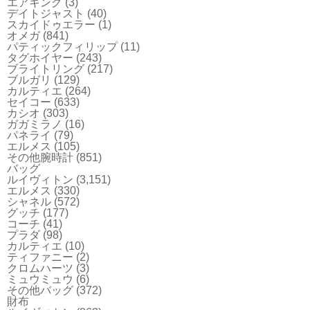
エアキング
(3)
デイトジャスト
(40)
スカイドゥエラー
(1)
オメガ
(841)
パティックフィリップ
(11)
タグホイヤー
(243)
ブライトリング
(217)
ブルガリ
(129)
カルティエ
(264)
セイコー
(633)
カシオ
(303)
ガガミラノ
(16)
パネライ
(79)
エルメス
(105)
その他腕時計
(851)
バッグ
ルイヴィトン
(3,151)
エルメス
(330)
シャネル
(572)
グッチ
(177)
コーチ
(41)
プラダ
(98)
カルティエ
(10)
ティファニー
(2)
クロムハーツ
(3)
ミュウミュウ
(6)
その他バッグ
(372)
財布