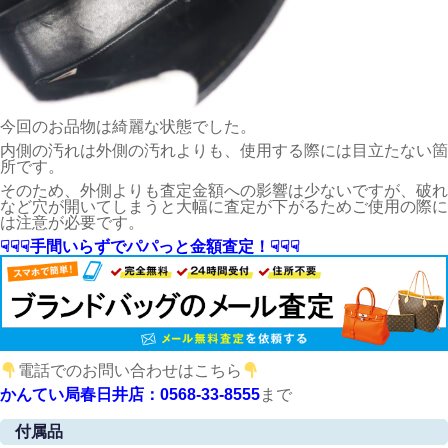
今回のお品物は綺麗な状態でした。
内側の汚れは外側の汚れよりも、使用する際には目立たない箇
所です。
そのため、外側よりも査定金額への影響は少ないですが、破れ
など穴が開いてしまうと大幅に査定が下がるためご使用の際に
は注意が必要です。
☟☟☟手間いらずでパパっと金額査定！☟☟☟
電話でのお問い合わせはこちら
かんてい局春日井店：0568-33-8555
まで
付属品