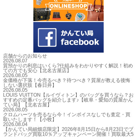
店舗からのお知らせ
2026.08.07
質預かりの利息はいくら?仕組みをわかりやすく解説！初め
ての方でも安心【北名古屋店】
2026.08.05
金価格が下落！今売るべき？待つべき？質屋が教える後悔
しない選択肢【春日井】
2026.08.05
LOUIS VUITTON【ルイヴィトン】のバッグを買うなら？お
すすめの定番バッグを紹介します♪【岐阜・愛知の質屋かん
てい局】【北名古屋】
2026.08.05
クロムハーツを売るなら今！インボイスなしでも査定・買
取いたします！【小牧】
2026.08.04
【かんてい局細畑店限定】2026年8月15日から8月23日でブ
ランドバッグ買取10％アップキャンペーン開催！買取最大5