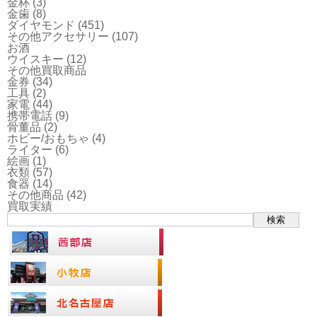
金杯
(3)
金歯
(8)
ダイヤモンド
(451)
その他アクセサリー
(107)
お酒
ウイスキー
(12)
その他買取商品
金券
(34)
工具
(2)
家電
(44)
携帯電話
(9)
骨董品
(2)
ホビー/おもちゃ
(4)
ライター
(6)
絵画
(1)
衣類
(57)
食器
(14)
その他商品
(42)
買取実績
検索