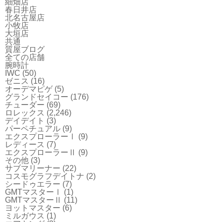
細畑店
春日井店
北名古屋店
小牧店
大垣店
共通
質屋ブログ
全ての店舗
腕時計
IWC
(50)
ゼニス
(16)
オーデマピゲ
(5)
グランドセイコー
(176)
チューダー
(69)
ロレックス
(2,246)
デイデイト
(3)
パーペチュアル
(9)
エクスプローラーⅠ
(9)
レディース
(7)
エクスプローラーⅡ
(9)
その他
(3)
サブマリーナー
(22)
コスモグラフデイトナ
(2)
シードゥエラー
(7)
GMTマスターⅠ
(1)
GMTマスターⅡ
(11)
ヨットマスター
(6)
ミルガウス
(1)