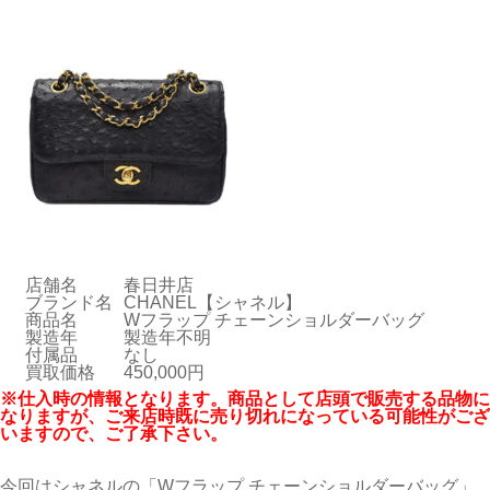
店舗名
春日井店
ブランド名
CHANEL【シャネル】
商品名
Wフラップ チェーンショルダーバッグ
製造年
製造年不明
付属品
なし
買取価格
450,000円
※仕入時の情報となります。商品として店頭で販売する品物に
なりますが、ご来店時既に売り切れになっている可能性がござ
いますので、ご了承下さい。
今回はシャネルの「Wフラップ チェーンショルダーバッグ」