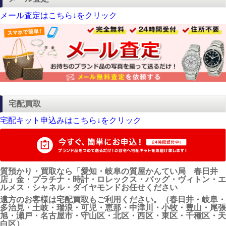
メール査定はこちら↓をクリック
宅配買取
宅配キット申込みはこちら↓をクリック
質預かり・買取なら「愛知・岐阜の質屋かんてい局 春日井
店」金・プラチナ・時計・ロレックス・バッグ・ヴィトン・エ
ルメス・シャネル・ダイヤモンドお任せください
遠方のお客様は宅配買取もご利用ください。（春日井・岐阜・
多治見・土岐・瑞浪・可児・恵那・中津川・小牧・豊山・尾張
旭・瀬戸・名古屋市・守山区・北区・西区・東区・千種区・天
白区）