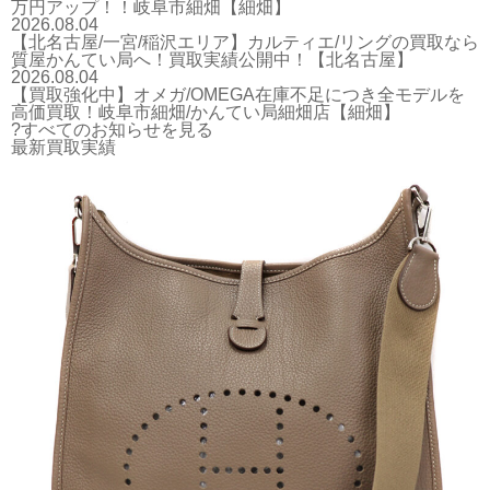
万円アップ！！岐阜市細畑【細畑】
2026.08.04
【北名古屋/一宮/稲沢エリア】カルティエ/リングの買取なら
質屋かんてい局へ！買取実績公開中！【北名古屋】
2026.08.04
【買取強化中】オメガ/OMEGA在庫不足につき全モデルを
高価買取！岐阜市細畑/かんてい局細畑店【細畑】
?すべてのお知らせを見る
最新買取実績