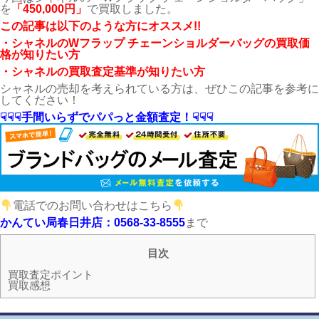
を
「450
,000
円」
で買取しました。
こ
の記事は以下のような方にオススメ!!
・シャネル
のWフラップ チェーンショルダーバッグの買取価
格が知りたい方
・シャネルの買取査定基準が知りたい方
シャネルの売却を考えられている方は、ぜひこの記事を参考に
してください！
☟☟☟手間いらずでパパっと金額査定！☟☟☟
電話でのお問い合わせはこちら
かんてい局春日井店：0568-33-8555
まで
目次
買取査定ポイント
買取感想