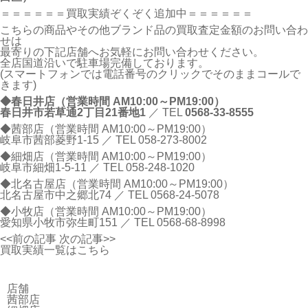
＝＝＝＝＝＝買取実績ぞくぞく追加中＝＝＝＝＝＝
こちらの商品やその他ブランド品の買取査定金額のお問い合わ
せは
最寄りの下記店舗へお気軽にお問い合わせください。
全店国道沿いで駐車場完備しております。
(スマートフォンでは電話番号のクリックでそのままコールで
きます)
◆春日井店（営業時間 AM10:00～PM19:00）
春日井市若草通2丁目21番地1
／ TEL
0568-33-8555
◆茜部店（営業時間 AM10:00～PM19:00）
岐阜市茜部菱野1-15 ／ TEL
058-273-8002
◆細畑店（営業時間 AM10:00～PM19:00）
岐阜市細畑1-5-11 ／ TEL
058-248-1020
◆北名古屋店（営業時間 AM10:00～PM19:00）
北名古屋市中之郷北74 ／ TEL
0568-24-5078
◆小牧店（営業時間 AM10:00～PM19:00）
愛知県小牧市弥生町151 ／ TEL
0568-68-8998
<<前の記事
次の記事>>
買取実績一覧はこちら
店舗
茜部店