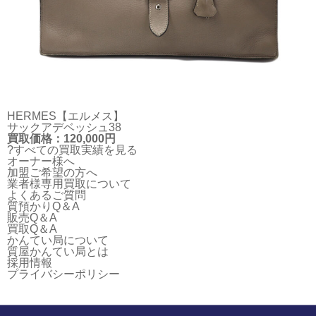
HERMES【エルメス】
サックアデベッシュ38
買取価格：120,000円
?すべての買取実績を見る
オーナー様へ
加盟ご希望の方へ
業者様専用買取について
よくあるご質問
質預かりQ＆A
販売Q＆A
買取Q＆A
かんてい局について
質屋かんてい局とは
採用情報
プライバシーポリシー