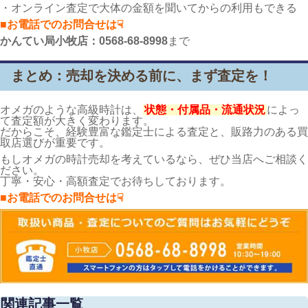
・オンライン査定で大体の金額を聞いてからの利用もできる
■お電話でのお問合せは☟
かんてい局小牧店：0568-68-8998
まで
まとめ：売却を決める前に、まず査定を！
オメガのような高級時計は、
状態・付属品・流通状況
によっ
て査定額が大きく変わります。
だからこそ、経験豊富な鑑定士による査定と、販路力のある買
取店選びが重要です。
もしオメガの時計売却を考えているなら、ぜひ当店へご相談く
ださい。
丁寧・安心・高額査定でお待ちしております。
■お電話でのお問合せは☟
関連記事一覧