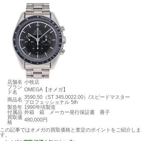
店舗名
小牧店
ブラン
OMEGA【オメガ】
ド名
3590.50（ST 345.0022.00）/スピードマスター
商品名
プロフェッショナル 5th
製造年
1990年頃製造
付属品
外箱 箱 メーカー発行保証書 冊子
買取価
480,000円
格
この記事ではオメガの買取価格と査定のポイントをご紹介しま
す。