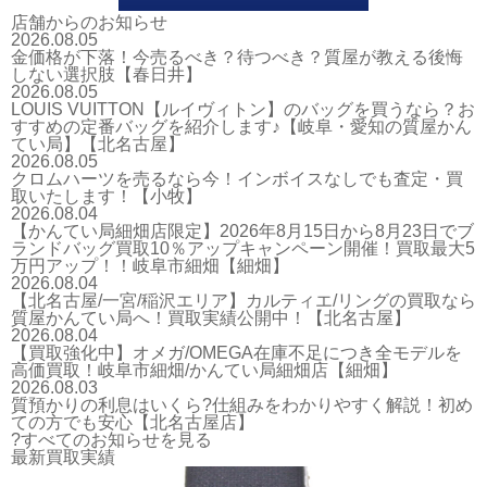
店舗からのお知らせ
2026.08.05
金価格が下落！今売るべき？待つべき？質屋が教える後悔
しない選択肢【春日井】
2026.08.05
LOUIS VUITTON【ルイヴィトン】のバッグを買うなら？お
すすめの定番バッグを紹介します♪【岐阜・愛知の質屋かん
てい局】【北名古屋】
2026.08.05
クロムハーツを売るなら今！インボイスなしでも査定・買
取いたします！【小牧】
2026.08.04
【かんてい局細畑店限定】2026年8月15日から8月23日でブ
ランドバッグ買取10％アップキャンペーン開催！買取最大5
万円アップ！！岐阜市細畑【細畑】
2026.08.04
【北名古屋/一宮/稲沢エリア】カルティエ/リングの買取なら
質屋かんてい局へ！買取実績公開中！【北名古屋】
2026.08.04
【買取強化中】オメガ/OMEGA在庫不足につき全モデルを
高価買取！岐阜市細畑/かんてい局細畑店【細畑】
2026.08.03
質預かりの利息はいくら?仕組みをわかりやすく解説！初め
ての方でも安心【北名古屋店】
?すべてのお知らせを見る
最新買取実績