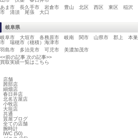
あま市 長久手市 岩倉市 豊山 北区 西区 東区 稲沢
市 清須 尾張 大口
岐阜県
岐阜市 大垣市 各務原市 岐南 関市 山県市 郡上 本巣
市 瑞穂市（穂積）海津市
羽島市 多治見市 可児市 美濃加茂市
<<前の記事
次の記事>>
買取実績一覧はこちら
店舗
茜部店
細畑店
春日井店
北名古屋店
小牧店
大垣店
共通
質屋ブログ
全ての店舗
腕時計
IWC
(50)