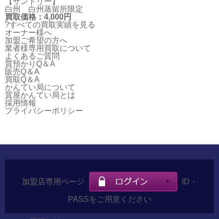
【サントリー】
白州 白州蒸留所限定
買取価格：4,000円
?すべての買取実績を見る
オーナー様へ
加盟ご希望の方へ
業者様専用買取について
よくあるご質問
質預かりQ＆A
販売Q＆A
買取Q＆A
かんてい局について
質屋かんてい局とは
採用情報
プライバシーポリシー
加盟店専用ページ
ID・
PASSをご用意ください