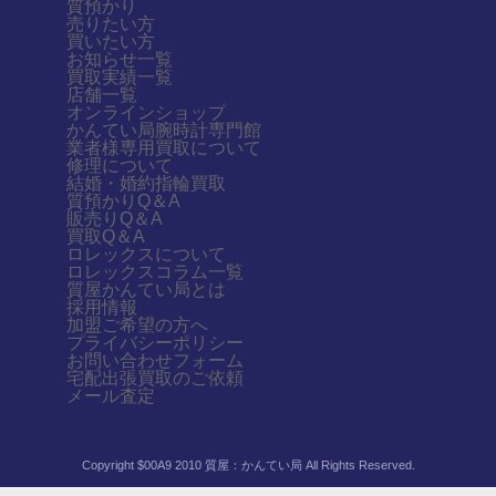
質預かり
売りたい方
買いたい方
お知らせ一覧
買取実績一覧
店舗一覧
オンラインショップ
かんてい局腕時計専門館
業者様専用買取について
修理について
結婚・婚約指輪買取
質預かりQ＆A
販売りQ＆A
買取Q＆A
ロレックスについて
ロレックスコラム一覧
質屋かんてい局とは
採用情報
加盟ご希望の方へ
プライバシーポリシー
お問い合わせフォーム
宅配出張買取のご依頼
メール査定
Copyright $00A9 2010 質屋：かんてい局 All Rights Reserved.