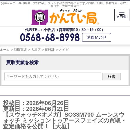
質屋かんてい局は岐阜・愛知の質、ブランド品売買の専門店です／茜部、細畑、北名古屋、小牧、
春日井、大垣で展開中
MENU
代表TEL：小牧店（営業時間10：30～19：00）
ホーム
買取実績
大垣店
腕時計
オメガ
買取実績を検索
検索
投稿日：2026年06月26日
更新日：2026年06月21日
【スウォッチ×オメガ】SO33M700 ムーンスウ
ォッチ ミッショントゥアースフェイズの買取・
査定価格を公開！【大垣】