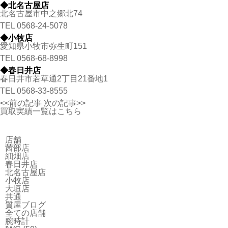
◆北名古屋店
北名古屋市中之郷北74
TEL
0568-24-5078
◆小牧店
愛知県小牧市弥生町151
TEL
0568-68-8998
◆春日井店
春日井市若草通2丁目21番地1
TEL
0568-33-8555
<<前の記事
次の記事>>
買取実績一覧はこちら
店舗
茜部店
細畑店
春日井店
北名古屋店
小牧店
大垣店
共通
質屋ブログ
全ての店舗
腕時計