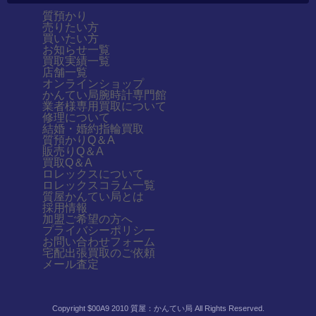
質預かり
売りたい方
買いたい方
お知らせ一覧
買取実績一覧
店舗一覧
オンラインショップ
かんてい局腕時計専門館
業者様専用買取について
修理について
結婚・婚約指輪買取
質預かりQ＆A
販売りQ＆A
買取Q＆A
ロレックスについて
ロレックスコラム一覧
質屋かんてい局とは
採用情報
加盟ご希望の方へ
プライバシーポリシー
お問い合わせフォーム
宅配出張買取のご依頼
メール査定
Copyright $00A9 2010 質屋：かんてい局 All Rights Reserved.