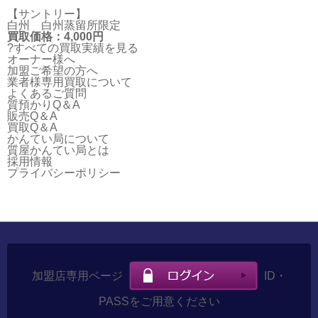
【サントリー】
白州 白州蒸留所限定
買取価格：4,000円
?すべての買取実績を見る
オーナー様へ
加盟ご希望の方へ
業者様専用買取について
よくあるご質問
質預かりQ＆A
販売Q＆A
買取Q＆A
かんてい局について
質屋かんてい局とは
採用情報
プライバシーポリシー
加盟店専用ページ
ID・
PASSをご用意ください