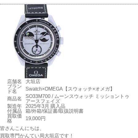
店舗名
大垣店
ブラン
Swatch×OMEGA【スウォッチ×オメガ】
ド名
SO33M700 / ムーンスウォッチ ミッショントゥ
商品名
アースフェイズ
製造年
2025年3月 購入品
付属品
箱/外箱/保証書/取扱説明書
買取価
19,000円
格
皆さんこんにちは、
買取専門かんてい局大垣店です！