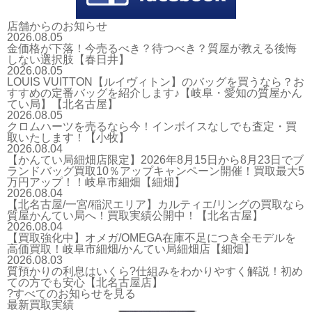
店舗からのお知らせ
2026.08.05
金価格が下落！今売るべき？待つべき？質屋が教える後悔
しない選択肢【春日井】
2026.08.05
LOUIS VUITTON【ルイヴィトン】のバッグを買うなら？お
すすめの定番バッグを紹介します♪【岐阜・愛知の質屋かん
てい局】【北名古屋】
2026.08.05
クロムハーツを売るなら今！インボイスなしでも査定・買
取いたします！【小牧】
2026.08.04
【かんてい局細畑店限定】2026年8月15日から8月23日でブ
ランドバッグ買取10％アップキャンペーン開催！買取最大5
万円アップ！！岐阜市細畑【細畑】
2026.08.04
【北名古屋/一宮/稲沢エリア】カルティエ/リングの買取なら
質屋かんてい局へ！買取実績公開中！【北名古屋】
2026.08.04
【買取強化中】オメガ/OMEGA在庫不足につき全モデルを
高価買取！岐阜市細畑/かんてい局細畑店【細畑】
2026.08.03
質預かりの利息はいくら?仕組みをわかりやすく解説！初め
ての方でも安心【北名古屋店】
?すべてのお知らせを見る
最新買取実績