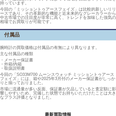
持っています。
今回の「ミッショントゥアースフェイズ」は比較的新しいリリ
ースであり、その革新的な機能と近未来的なグレーカラーから
中古市場での注目度が非常に高く、トレンドを加味した強気の
相場でお買取りが可能です。
付属品
腕時計の買取価格は付属品の有無により異なります。
主な付属品の種類
・メーカー保証書
・外箱/内箱
・取扱説明書
今回の「SO33M700 ムーンスウォッチ ミッショントゥアース
フェイズ」には、箱や2025年3月付のメーカー保証書がしっか
りと揃っておりました。
市場に流通量が多い反面、保証書が欠品していると査定額に影
響しやすいため、完備した状態でお持ちいただけたことは大き
なプラス評価となりました。
最新買取情報