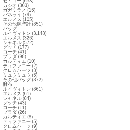
セイコー
(633)
カシオ
(303)
ガガミラノ
(16)
パネライ
(79)
エルメス
(105)
その他腕時計
(851)
バッグ
ルイヴィトン
(3,148)
エルメス
(326)
シャネル
(572)
グッチ
(177)
コーチ
(41)
プラダ
(98)
カルティエ
(10)
ティファニー
(2)
クロムハーツ
(3)
ミュウミュウ
(6)
その他バッグ
(372)
財布
ルイヴィトン
(861)
エルメス
(61)
シャネル
(84)
グッチ
(43)
コーチ
(11)
プラダ
(26)
カルティエ
(8)
ティファニー
(5)
クロムハーツ
(9)