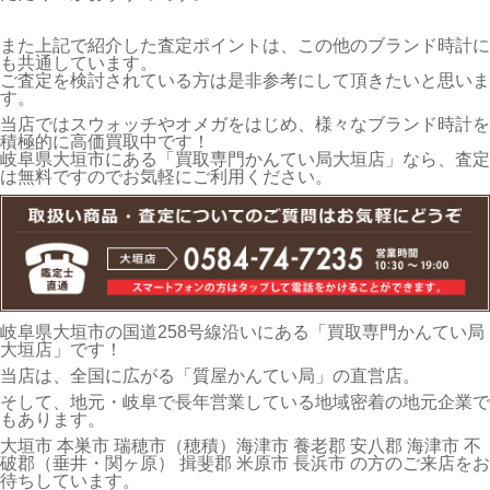
また上記で紹介した査定ポイントは、この他のブランド時計に
も共通しています。
ご査定を検討されている方は是非参考にして頂きたいと思いま
す。
当店ではスウォッチやオメガをはじめ、様々なブランド時計を
積極的に高価買取中です！
岐阜県大垣市にある「買取専門かんてい局大垣店」なら、査定
は無料ですのでお気軽にご利用ください。
岐阜県大垣市の国道258号線沿いにある「買取専門かんてい局
大垣店」です！
当店は、全国に広がる「質屋かんてい局」の直営店。
そして、地元・岐阜で長年営業している地域密着の地元企業で
もあります。
大垣市 本巣市 瑞穂市（穂積）海津市 養老郡 安八郡 海津市 不
破郡（垂井・関ヶ原） 揖斐郡 米原市 長浜市 の方のご来店をお
待ちしています。