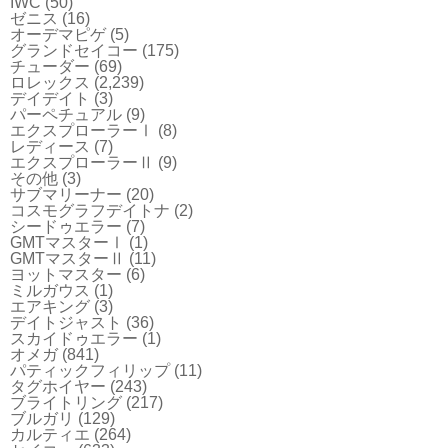
IWC
(50)
ゼニス
(16)
オーデマピゲ
(5)
グランドセイコー
(175)
チューダー
(69)
ロレックス
(2,239)
デイデイト
(3)
パーペチュアル
(9)
エクスプローラーⅠ
(8)
レディース
(7)
エクスプローラーⅡ
(9)
その他
(3)
サブマリーナー
(20)
コスモグラフデイトナ
(2)
シードゥエラー
(7)
GMTマスターⅠ
(1)
GMTマスターⅡ
(11)
ヨットマスター
(6)
ミルガウス
(1)
エアキング
(3)
デイトジャスト
(36)
スカイドゥエラー
(1)
オメガ
(841)
パティックフィリップ
(11)
タグホイヤー
(243)
ブライトリング
(217)
ブルガリ
(129)
カルティエ
(264)