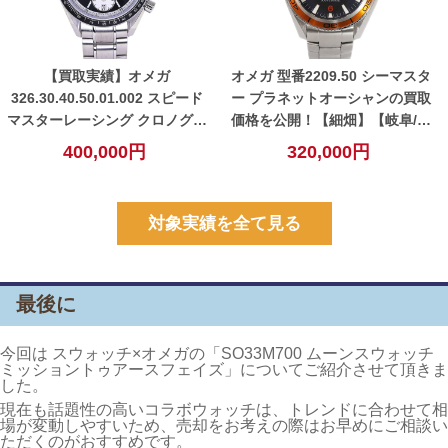
【買取実績】オメガ
オメガ 型番2209.50 シーマスタ
326.30.40.50.01.002 スピード
ー プラネットオーシャンの買取
マスターレーシング クロノグラ
価格を公開！【細畑】【岐阜/岐
フの買取金額を公開！【小牧】
南/関/美濃/一宮エリア】
400,000円
320,000円
対象実績を全て見る
最後に
今回は スウォッチ×オメガの「SO33M700 ムーンスウォッチ
ミッショントゥアースフェイズ」についてご紹介させて頂きま
した。
現在も話題性の高いコラボウォッチは、トレンドに合わせて相
場が変動しやすいため、売却をお考えの際はお早めにご相談い
ただくのがおすすめです。