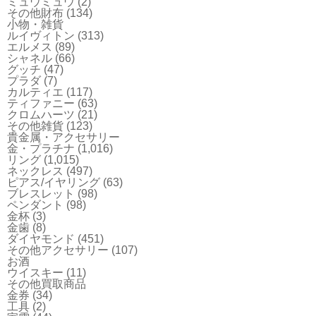
ミュウミュウ
(2)
その他財布
(134)
小物・雑貨
ルイヴィトン
(313)
エルメス
(89)
シャネル
(66)
グッチ
(47)
プラダ
(7)
カルティエ
(117)
ティファニー
(63)
クロムハーツ
(21)
その他雑貨
(123)
貴金属・アクセサリー
金・プラチナ
(1,016)
リング
(1,015)
ネックレス
(497)
ピアス/イヤリング
(63)
ブレスレット
(98)
ペンダント
(98)
金杯
(3)
金歯
(8)
ダイヤモンド
(451)
その他アクセサリー
(107)
お酒
ウイスキー
(11)
その他買取商品
金券
(34)
工具
(2)