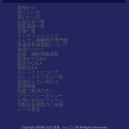
質預かり
売りたい方
買いたい方
お知らせ一覧
買取実績一覧
店舗一覧
オンラインショップ
かんてい局腕時計専門館
業者様専用買取について
修理について
結婚・婚約指輪買取
質預かりQ＆A
販売りQ＆A
買取Q＆A
ロレックスについて
ロレックスコラム一覧
質屋かんてい局とは
採用情報
加盟ご希望の方へ
プライバシーポリシー
お問い合わせフォーム
宅配出張買取のご依頼
メール査定
Copyright $00A9 2010 質屋：かんてい局 All Rights Reserved.