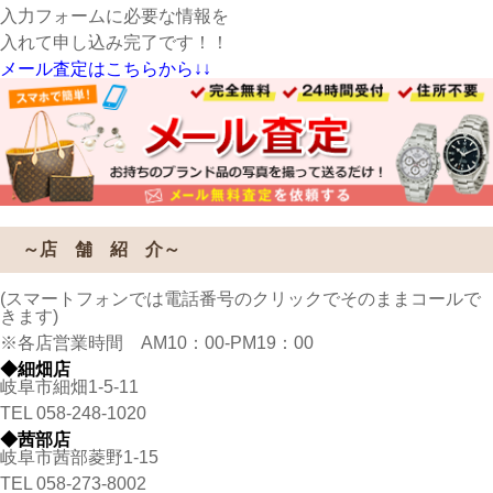
入力フォームに必要な情報を
入れて申し込み完了です！！
メール査定はこちらから↓↓
～店 舗 紹 介～
(スマートフォンでは電話番号のクリックでそのままコールで
きます)
※各店営業時間 AM10：00-PM19：00
◆細畑店
岐阜市細畑1-5-11
TEL
058-248-1020
◆茜部店
岐阜市茜部菱野1-15
TEL
058-273-8002