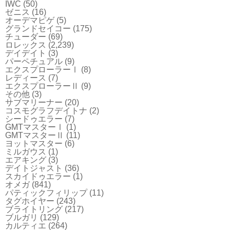
IWC
(50)
ゼニス
(16)
オーデマピゲ
(5)
グランドセイコー
(175)
チューダー
(69)
ロレックス
(2,239)
デイデイト
(3)
パーペチュアル
(9)
エクスプローラーⅠ
(8)
レディース
(7)
エクスプローラーⅡ
(9)
その他
(3)
サブマリーナー
(20)
コスモグラフデイトナ
(2)
シードゥエラー
(7)
GMTマスターⅠ
(1)
GMTマスターⅡ
(11)
ヨットマスター
(6)
ミルガウス
(1)
エアキング
(3)
デイトジャスト
(36)
スカイドゥエラー
(1)
オメガ
(841)
パティックフィリップ
(11)
タグホイヤー
(243)
ブライトリング
(217)
ブルガリ
(129)
カルティエ
(264)