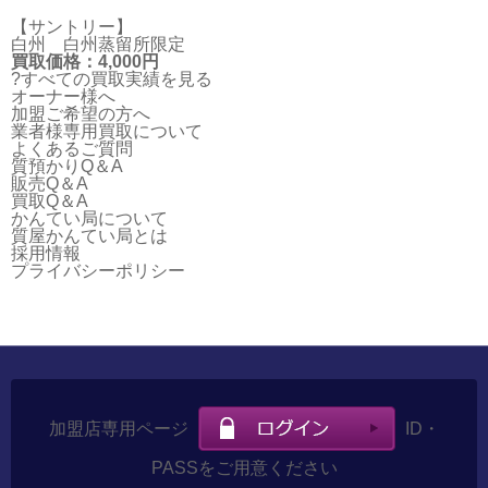
【サントリー】
白州 白州蒸留所限定
買取価格：4,000円
?すべての買取実績を見る
オーナー様へ
加盟ご希望の方へ
業者様専用買取について
よくあるご質問
質預かりQ＆A
販売Q＆A
買取Q＆A
かんてい局について
質屋かんてい局とは
採用情報
プライバシーポリシー
加盟店専用ページ
ID・
PASSをご用意ください