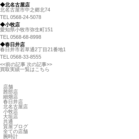
◆北名古屋店
北名古屋市中之郷北74
TEL
0568-24-5078
◆小牧店
愛知県小牧市弥生町151
TEL
0568-68-8998
◆春日井店
春日井市若草通2丁目21番地1
TEL
0568-33-8555
<<前の記事
次の記事>>
買取実績一覧はこちら
店舗
茜部店
細畑店
春日井店
北名古屋店
小牧店
大垣店
共通
質屋ブログ
全ての店舗
腕時計