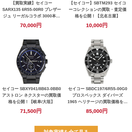
【買取実績】セイコー
【セイコー】SBTM293 セイコ
SARX135 6R55-00R0 プレザー
ーコレクションの買取・査定価
ジュ リーガルコラボ 3000本限
格を公開！【北名古屋】
定の買取価格・査定ポイントを
70,000円
10,000円
公開！【小牧】
セイコー SBXY041/8B63-0BB0
セイコー SBDC197/6R55-00G0
アストロン ネクスターの買取価
プロスペックス ダイバーズ
格を公開！【岐阜/大垣】
1965 ヘリテージの買取価格を公
開！【細畑】【岐阜/岐南/関/美
71,500円
85,000円
濃/一宮エリア】