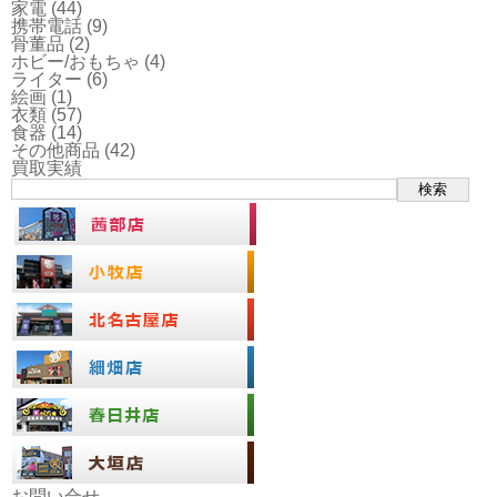
家電
(44)
携帯電話
(9)
骨董品
(2)
ホビー/おもちゃ
(4)
ライター
(6)
絵画
(1)
衣類
(57)
食器
(14)
その他商品
(42)
買取実績
検索
お問い合せ