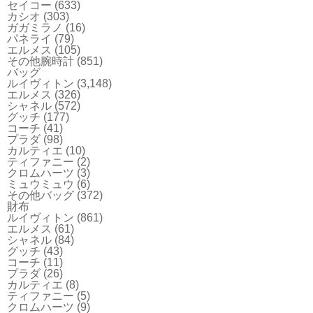
セイコー
(633)
カシオ
(303)
ガガミラノ
(16)
パネライ
(79)
エルメス
(105)
その他腕時計
(851)
バッグ
ルイヴィトン
(3,148)
エルメス
(326)
シャネル
(572)
グッチ
(177)
コーチ
(41)
プラダ
(98)
カルティエ
(10)
ティファニー
(2)
クロムハーツ
(3)
ミュウミュウ
(6)
その他バッグ
(372)
財布
ルイヴィトン
(861)
エルメス
(61)
シャネル
(84)
グッチ
(43)
コーチ
(11)
プラダ
(26)
カルティエ
(8)
ティファニー
(5)
クロムハーツ
(9)