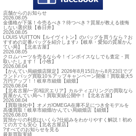
店舗からのお知らせ
2026.08.05
金価格が下落！今売るべき？待つべき？質屋が教える後悔
しない選択肢【春日井】
2026.08.05
LOUIS VUITTON【ルイヴィトン】のバッグを買うなら？お
すすめの定番バッグを紹介します♪【岐阜・愛知の質屋かん
てい局】【北名古屋】
2026.08.05
クロムハーツを売るなら今！インボイスなしでも査定・買
取いたします！【小牧】
2026.08.04
【かんてい局細畑店限定】2026年8月15日から8月23日でブ
ランドバッグ買取10％アップキャンペーン開催！買取最大5
万円アップ！！岐阜市細畑【細畑】
2026.08.04
【北名古屋/一宮/稲沢エリア】カルティエ/リングの買取なら
質屋かんてい局へ！買取実績公開中！【北名古屋】
2026.08.04
【買取強化中】オメガ/OMEGA在庫不足につき全モデルを
高価買取！岐阜市細畑/かんてい局細畑店【細畑】
2026.08.03
質預かりの利息はいくら?仕組みをわかりやすく解説！初め
ての方でも安心【北名古屋店】
?すべてのお知らせを見る
最新買取実績