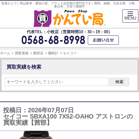
質屋かんてい局は岐阜・愛知の質、ブランド品売買の専門店です／茜部、細畑、北名古屋、小牧、
春日井、大垣で展開中
MENU
代表TEL：小牧店（営業時間10：30～19：00）
ホーム
買取実績
茜部店
腕時計
セイコー
買取実績を検索
検索
投稿日：2026年07月07日
セイコー SBXA100 7X52-OAHO アストロンの
買取実績【茜部】