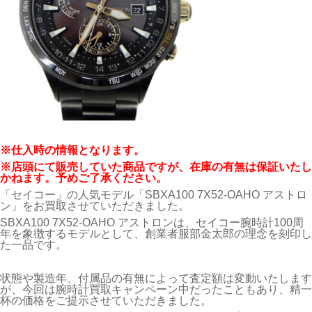
※仕入時の情報となります。
※店頭にて販売していた商品ですが、在庫の有無は保証いたし
かねます。予めご了承ください。
「
セイコー
」の人気モデル「SBXA100 7X52-OAHO アストロ
ン」をお買取させていただきました。
SBXA100 7X52-OAHO アストロンは、セイコー腕時計100周
年を象徴するモデルとして、創業者服部金太郎の理念を刻印し
た一品です。
状態や製造年、付属品の有無によって査定額は変動いたします
が、今回は腕時計買取キャンペーン中だったこともあり、精一
杯の価格をご提示させていただきました。