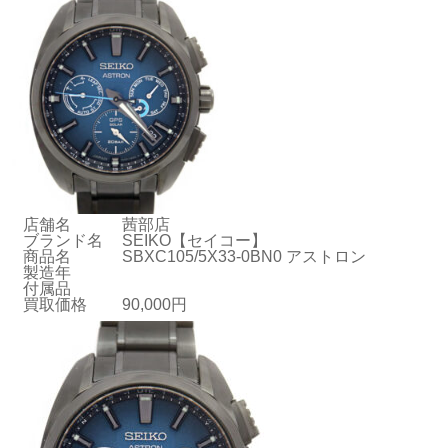
店舗名
茜部店
ブランド名
SEIKO【セイコー】
商品名
SBXC105/5X33-0BN0 アストロン
製造年
付属品
買取価格
90,000円