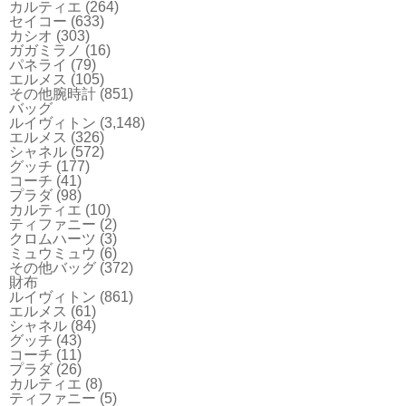
カルティエ
(264)
セイコー
(633)
カシオ
(303)
ガガミラノ
(16)
パネライ
(79)
エルメス
(105)
その他腕時計
(851)
バッグ
ルイヴィトン
(3,148)
エルメス
(326)
シャネル
(572)
グッチ
(177)
コーチ
(41)
プラダ
(98)
カルティエ
(10)
ティファニー
(2)
クロムハーツ
(3)
ミュウミュウ
(6)
その他バッグ
(372)
財布
ルイヴィトン
(861)
エルメス
(61)
シャネル
(84)
グッチ
(43)
コーチ
(11)
プラダ
(26)
カルティエ
(8)
ティファニー
(5)