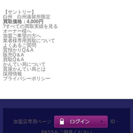
【サントリー】
白州 白州蒸留所限定
買取価格：4,000円
?すべての買取実績を見る
オーナー様へ
加盟ご希望の方へ
業者様専用買取について
よくあるご質問
質預かりQ＆A
販売Q＆A
買取Q＆A
かんてい局について
質屋かんてい局とは
採用情報
プライバシーポリシー
加盟店専用ページ
ID・
PASSをご用意ください