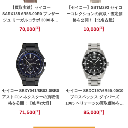
【買取実績】セイコー
【セイコー】SBTM293 セイコ
SARX135 6R55-00R0 プレザー
ーコレクションの買取・査定価
ジュ リーガルコラボ 3000本限
格を公開！【北名古屋】
定の買取価格・査定ポイントを
70,000円
10,000円
公開！【小牧】
セイコー SBXY041/8B63-0BB0
セイコー SBDC197/6R55-00G0
アストロン ネクスターの買取価
プロスペックス ダイバーズ
格を公開！【岐阜/大垣】
1965 ヘリテージの買取価格を公
開！【細畑】【岐阜/岐南/関/美
71,500円
85,000円
濃/一宮エリア】