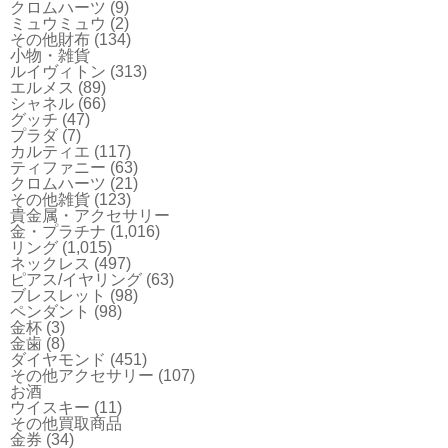
クロムハーツ
(9)
ミュウミュウ
(2)
その他財布
(134)
小物・雑貨
ルイヴィトン
(313)
エルメス
(89)
シャネル
(66)
グッチ
(47)
プラダ
(7)
カルティエ
(117)
ティファニー
(63)
クロムハーツ
(21)
その他雑貨
(123)
貴金属・アクセサリー
金・プラチナ
(1,016)
リング
(1,015)
ネックレス
(497)
ピアス/イヤリング
(63)
ブレスレット
(98)
ペンダント
(98)
金杯
(3)
金歯
(8)
ダイヤモンド
(451)
その他アクセサリー
(107)
お酒
ウイスキー
(11)
その他買取商品
金券
(34)