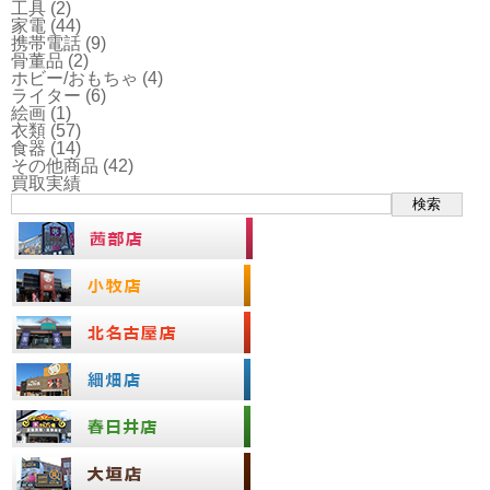
工具
(2)
家電
(44)
携帯電話
(9)
骨董品
(2)
ホビー/おもちゃ
(4)
ライター
(6)
絵画
(1)
衣類
(57)
食器
(14)
その他商品
(42)
買取実績
検索