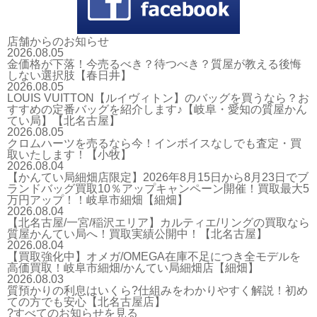
店舗からのお知らせ
2026.08.05
金価格が下落！今売るべき？待つべき？質屋が教える後悔
しない選択肢【春日井】
2026.08.05
LOUIS VUITTON【ルイヴィトン】のバッグを買うなら？お
すすめの定番バッグを紹介します♪【岐阜・愛知の質屋かん
てい局】【北名古屋】
2026.08.05
クロムハーツを売るなら今！インボイスなしでも査定・買
取いたします！【小牧】
2026.08.04
【かんてい局細畑店限定】2026年8月15日から8月23日でブ
ランドバッグ買取10％アップキャンペーン開催！買取最大5
万円アップ！！岐阜市細畑【細畑】
2026.08.04
【北名古屋/一宮/稲沢エリア】カルティエ/リングの買取なら
質屋かんてい局へ！買取実績公開中！【北名古屋】
2026.08.04
【買取強化中】オメガ/OMEGA在庫不足につき全モデルを
高価買取！岐阜市細畑/かんてい局細畑店【細畑】
2026.08.03
質預かりの利息はいくら?仕組みをわかりやすく解説！初め
ての方でも安心【北名古屋店】
?すべてのお知らせを見る