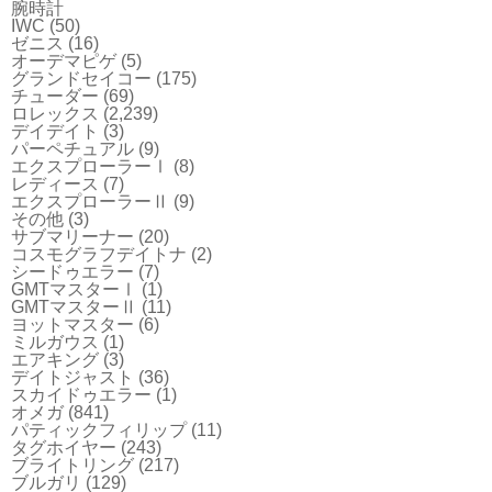
腕時計
IWC
(50)
ゼニス
(16)
オーデマピゲ
(5)
グランドセイコー
(175)
チューダー
(69)
ロレックス
(2,239)
デイデイト
(3)
パーペチュアル
(9)
エクスプローラーⅠ
(8)
レディース
(7)
エクスプローラーⅡ
(9)
その他
(3)
サブマリーナー
(20)
コスモグラフデイトナ
(2)
シードゥエラー
(7)
GMTマスターⅠ
(1)
GMTマスターⅡ
(11)
ヨットマスター
(6)
ミルガウス
(1)
エアキング
(3)
デイトジャスト
(36)
スカイドゥエラー
(1)
オメガ
(841)
パティックフィリップ
(11)
タグホイヤー
(243)
ブライトリング
(217)
ブルガリ
(129)