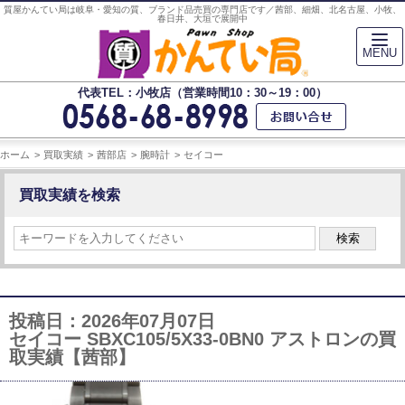
質屋かんてい局は岐阜・愛知の質、ブランド品売買の専門店です／茜部、細畑、北名古屋、小牧、
春日井、大垣で展開中
MENU
代表TEL：小牧店（営業時間10：30～19：00）
ホーム
買取実績
茜部店
腕時計
セイコー
買取実績を検索
検索
投稿日：2026年07月07日
セイコー SBXC105/5X33-0BN0 アストロンの買
取実績【茜部】