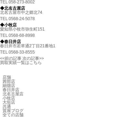
TEL
058-273-8002
◆北名古屋店
北名古屋市中之郷北74
TEL
0568-24-5078
◆小牧店
愛知県小牧市弥生町151
TEL
0568-68-8998
◆春日井店
春日井市若草通2丁目21番地1
TEL
0568-33-8555
<<前の記事
次の記事>>
買取実績一覧はこちら
店舗
茜部店
細畑店
春日井店
北名古屋店
小牧店
大垣店
共通
質屋ブログ
全ての店舗