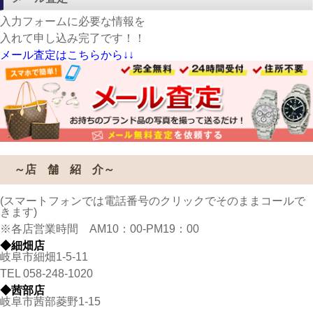
入力フォームに必要な情報を
入れて申し込み完了です！！
メール査定はこちらから↓↓
～店 舗 紹 介～
(スマートフォンでは電話番号のクリックでそのままコールで
きます)
※各店営業時間 AM10：00-PM19：00
◆細畑店
岐阜市細畑1-5-11
TEL
058-248-1020
◆茜部店
岐阜市茜部菱野1-15