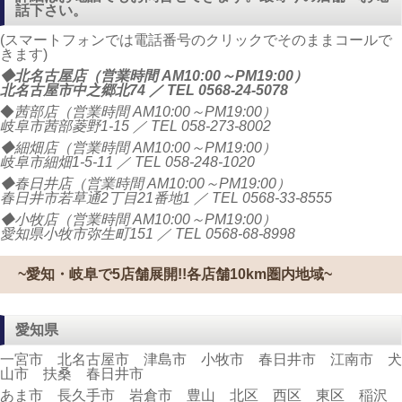
話下さい。
(スマートフォンでは電話番号のクリックでそのままコールで
きます)
◆北名古屋店（営業時間 AM10:00～PM19:00）
北名古屋市中之郷北74 ／ TEL
0568-24-5078
◆
茜部店（営業時間 AM10:00～PM19:00）
岐阜市茜部菱野1-15 ／ TEL
058-273-8002
◆細畑店（営業時間 AM10:00～PM19:00）
岐阜市細畑1-5-11 ／ TEL
058-248-1020
◆春日井店（営業時間 AM10:00～PM19:00）
春日井市若草通2丁目21番地1 ／ TEL
0568-33-8555
◆小牧店（営業時間 AM10:00～PM19:00）
愛知県小牧市弥生町151 ／ TEL
0568-68-8998
~愛知・岐阜で5店舗展開!!各店舗10km圏内地域~
愛知県
一宮市 北名古屋市 津島市 小牧市 春日井市 江南市 犬
山市 扶桑 春日井市
あま市 長久手市 岩倉市 豊山 北区 西区 東区 稲沢