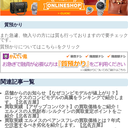
質預かり
また急遽、物入りの方には質も行っておりますので要チェック
です。
質預かりについてはこちら↓をクリック
関連記事一覧
店舗からのお知らせ
【なぜコンビモデルが値上がり？】
ロレックスのコンビモデルの高騰をランキングで紹介しま
す。【北名古屋】
買取実績
【アザップコンパクト】の買取価格をご紹介！
エルメスの人気財布♪シルクインの買取査定ポイントをご
紹介【北名古屋】
買取実績
エルメスのベアンスフレの買取価格とは？年式
や注意するべき劣化を紹介します。【北名古屋】