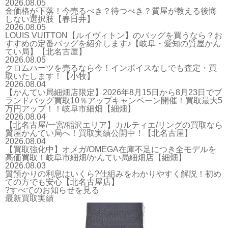
2026.08.05
金価格が下落！今売るべき？待つべき？質屋が教える後悔
しない選択肢【春日井】
2026.08.05
LOUIS VUITTON【ルイヴィトン】のバッグを買うなら？お
すすめの定番バッグを紹介します♪【岐阜・愛知の質屋かん
てい局】【北名古屋】
2026.08.05
クロムハーツを売るなら今！インボイスなしでも査定・買
取いたします！【小牧】
2026.08.04
【かんてい局細畑店限定】2026年8月15日から8月23日でブ
ランドバッグ買取10％アップキャンペーン開催！買取最大5
万円アップ！！岐阜市細畑【細畑】
2026.08.04
【北名古屋/一宮/稲沢エリア】カルティエ/リングの買取なら
質屋かんてい局へ！買取実績公開中！【北名古屋】
2026.08.04
【買取強化中】オメガ/OMEGA在庫不足につき全モデルを
高価買取！岐阜市細畑/かんてい局細畑店【細畑】
2026.08.03
質預かりの利息はいくら?仕組みをわかりやすく解説！初め
ての方でも安心【北名古屋店】
?すべてのお知らせを見る
最新買取実績