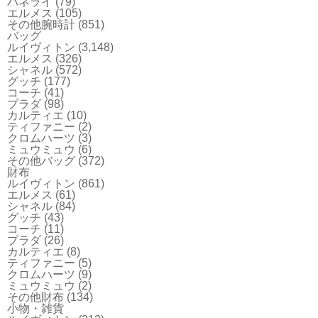
パネライ
(79)
エルメス
(105)
その他腕時計
(851)
バッグ
ルイヴィトン
(3,148)
エルメス
(326)
シャネル
(572)
グッチ
(177)
コーチ
(41)
プラダ
(98)
カルティエ
(10)
ティファニー
(2)
クロムハーツ
(3)
ミュウミュウ
(6)
その他バッグ
(372)
財布
ルイヴィトン
(861)
エルメス
(61)
シャネル
(84)
グッチ
(43)
コーチ
(11)
プラダ
(26)
カルティエ
(8)
ティファニー
(5)
クロムハーツ
(9)
ミュウミュウ
(2)
その他財布
(134)
小物・雑貨