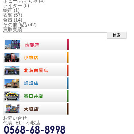
ホビー/おもちゃ
(4)
ライター
(6)
絵画
(1)
衣類
(57)
食器
(14)
その他商品
(42)
買取実績
検索
お問い合せ
代表TEL：小牧店