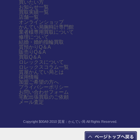
買いたい方
お知らせ一覧
買取実績一覧
店舗一覧
オンラインショップ
かんてい局腕時計専門館
業者様専用買取について
修理について
結婚・婚約指輪買取
質預かりQ＆A
販売りQ＆A
買取Q＆A
ロレックスについて
ロレックスコラム一覧
質屋かんてい局とは
採用情報
加盟ご希望の方へ
プライバシーポリシー
お問い合わせフォーム
宅配出張買取のご依頼
メール査定
Copyright $00A9 2010 質屋：かんてい局 All Rights Reserved.