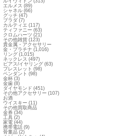
ルイヴィトン
(313)
エルメス
(89)
シャネル
(66)
グッチ
(47)
プラダ
(7)
カルティエ
(117)
ティファニー
(63)
クロムハーツ
(21)
その他雑貨
(123)
貴金属・アクセサリー
金・プラチナ
(1,016)
リング
(1,015)
ネックレス
(497)
ピアス/イヤリング
(63)
ブレスレット
(98)
ペンダント
(98)
金杯
(3)
金歯
(8)
ダイヤモンド
(451)
その他アクセサリー
(107)
お酒
ウイスキー
(11)
その他買取商品
金券
(34)
工具
(2)
家電
(44)
携帯電話
(9)
骨董品
(2)