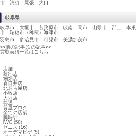
市 清須 尾張 大口
岐阜県
岐阜市 大垣市 各務原市 岐南 関市 山県市 郡上 本巣
市 瑞穂市（穂積）海津市
羽島市 多治見市 可児市 美濃加茂市
<<前の記事
次の記事>>
買取実績一覧はこちら
店舗
茜部店
細畑店
春日井店
北名古屋店
小牧店
大垣店
共通
質屋ブログ
全ての店舗
腕時計
IWC
(50)
ゼニス
(16)
オーデマピゲ
(5)