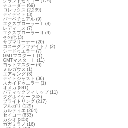
グランドセイコー
(175)
チューダー
(69)
ロレックス
(2,239)
デイデイト
(3)
パーペチュアル
(9)
エクスプローラーⅠ
(8)
レディース
(7)
エクスプローラーⅡ
(9)
その他
(3)
サブマリーナー
(20)
コスモグラフデイトナ
(2)
シードゥエラー
(7)
GMTマスターⅠ
(1)
GMTマスターⅡ
(11)
ヨットマスター
(6)
ミルガウス
(1)
エアキング
(3)
デイトジャスト
(36)
スカイドゥエラー
(1)
オメガ
(841)
パティックフィリップ
(11)
タグホイヤー
(243)
ブライトリング
(217)
ブルガリ
(129)
カルティエ
(264)
セイコー
(633)
カシオ
(303)
ガガミラノ
(16)