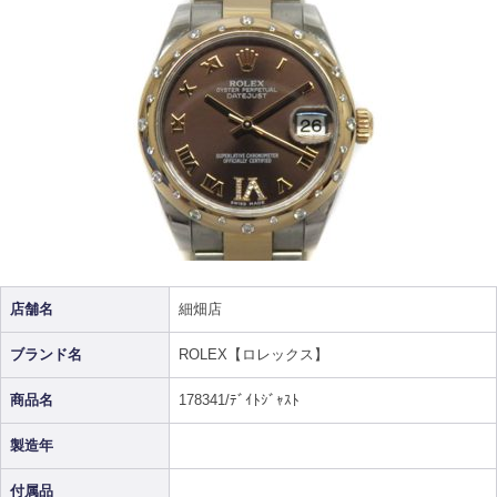
店舗名
細畑店
ブランド名
ROLEX【ロレックス】
商品名
178341/ﾃﾞｲﾄｼﾞｬｽﾄ
製造年
付属品