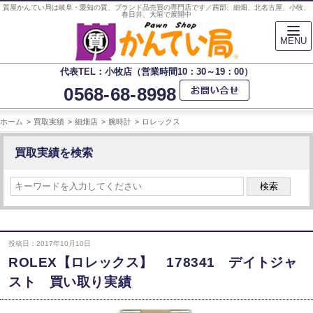
質屋かんてい局は岐阜・愛知の質、ブランド品売買の専門店です／茜部、細畑、北名古屋、小牧、
春日井、大垣で展開中
MENU
代表TEL：小牧店（営業時間10：30～19：00）
0568-68-8998
ホーム
買取実績
細畑店
腕時計
ロレックス
買取実績を検索
検索
投稿日：2017年10月10日
ROLEX【ロレックス】 178341 デイトジャ
スト 買い取り実績