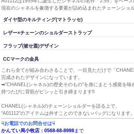
A01112は1955年に誕生したシャネルの名作「2.55」をベース
現在のシャネルを象徴する要素が詰め込まれたチェーンショ
ダイヤ型のキルティング(マトラッセ)
レザー×チェーンのショルダーストラップ
フラップ(被せ蓋)デザイン
CCマークの金具
これら全てが組み合わさることで、一目見ただけで「CHANEL
完成されたデザインになっています。
➡”CHANEL(シャネル)の歴史そのもの”を身にまとう感覚を
持つたびに背筋がピシッと引き締まります!!
CHANEL(シャネル)のチェーンショルダーを語る上で、
“A01112”のアイテムは外すことのできないバッグになります
☟お電話でのお問合せは☟
かんてい局小牧店：0568-68-8998
まで