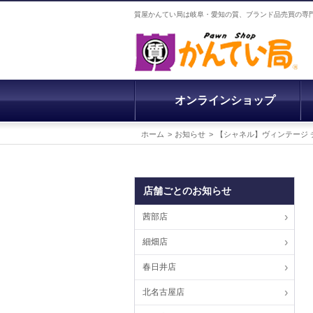
質屋かんてい局は岐阜・愛知の質、ブランド品売買の専
オンラインショップ
ホーム
お知らせ
【シャネル】ヴィンテージ
店舗ごとのお知らせ
茜部店
細畑店
春日井店
北名古屋店