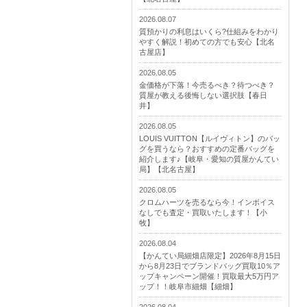
2026.08.07
質預かりの利息はいくら?仕組みをわかり
やすく解説！初めての方でも安心【北名
古屋店】
2026.08.05
金価格が下落！今売るべき？待つべき？
質屋が教える後悔しない選択肢【春日
井】
2026.08.05
LOUIS VUITTON【ルイヴィトン】のバッ
グを買うなら？おすすめの定番バッグを
紹介します♪【岐阜・愛知の質屋かんてい
局】【北名古屋】
2026.08.05
クロムハーツを売るなら今！インボイス
なしでも査定・買取いたします！【小
牧】
2026.08.04
【かんてい局細畑店限定】2026年8月15日
から8月23日でブランドバッグ買取10％ア
ップキャンペーン開催！買取最大5万円ア
ップ！！岐阜市細畑【細畑】
2026.08.04