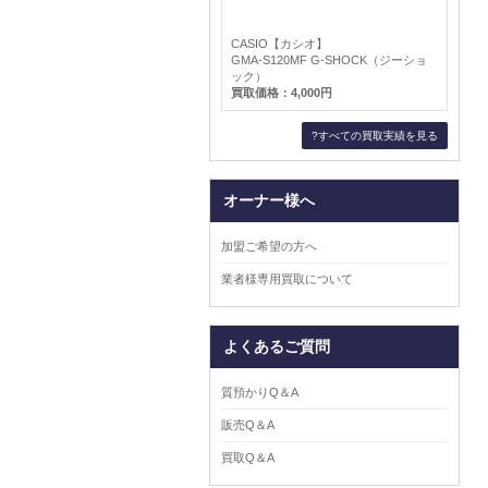
CASIO【カシオ】
GMA-S120MF G-SHOCK（ジーショ
ック）
買取価格：4,000円
?すべての買取実績を見る
オーナー様へ
加盟ご希望の方へ
業者様専用買取について
よくあるご質問
質預かりQ＆A
販売Q＆A
買取Q＆A