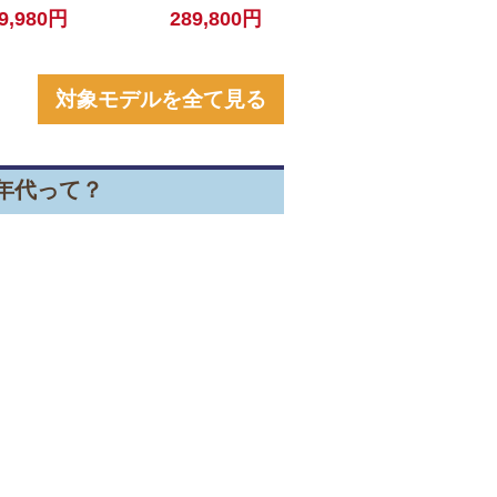
ン レザー
バッグ ブラック レザー
9,980円
289,800円
ュ系【中
鞄 金具ゴールド【中
古】
対象モデルを全て見る
る年代って？