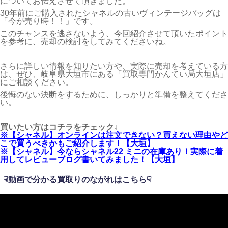
についてお伝えさせて頂きました。
30年前にご購入されたシャネルの古いヴィンテージバッグは
「今が売り時！！」です。
このチャンスを逃さないよう、今回紹介させて頂いたポイント
を参考に、売却の検討をしてみてくださいね。
さらに詳しい情報を知りたい方や、実際に売却を考えている方
は、ぜひ、岐阜県大垣市にある「買取専門かんてい局大垣店」
にご相談ください。
後悔のない決断をするために、しっかりと準備を整えてくださ
い。
買いたい方はコチラをチェック↓
※【シャネル】オンラインは注文できない？買えない理由やど
こで買うべきかもご紹介します！【大垣】
※【シャネル】今ならシャネル22 ミニの在庫あり！実際に着
用してレビューブログ書いてみました！【大垣】
☟動画で分かる買取りのながれはこちら☟