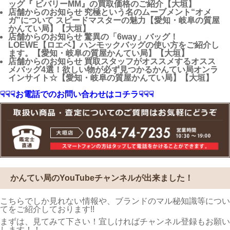
ッグ『 ビバリーMM』の買取価格のご紹介【大垣】
店舗からのお知らせ
究極という名のムーブメント“オメ
ガ”について スピードマスターの魅力【愛知・岐阜の質屋
かんてい局】【大垣】
店舗からのお知らせ
驚異の「6way」バッグ！
LOEWE【ロエベ】ハンモックバッグの使い方をご紹介し
ます。【愛知・岐阜の質屋かんてい局】【大垣】
店舗からのお知らせ
買取スタッフがオススメするオスス
メバッグ4選！欲しい物が必ず見つかるかんてい局オンラ
インサイト☆【愛知・岐阜の質屋かんてい局】【大垣】
☟☟☟お電話でのお問い合わせはコチラ☟☟☟
かんてい局のYouTubeチャンネルが出来ました！
こちらでしか見れない情報や、ブランドのマル秘知識等につい
てをご紹介しております!!
まずは、見てみて下さい！宜しければチャンネル登録もお願い
します！！