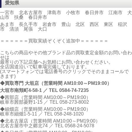
愛知県
一宮市 北名古屋市 津島市 小牧市 春日井市 江南市 犬
山市 扶桑 春日井市
あま市 長久手市 岩倉市 豊山 北区 西区 東区 稲沢
市 清須 尾張 大口
＝＝＝＝＝＝買取実績ぞくぞく追加中＝＝＝＝＝＝
こちらの商品やその他ブランド品の買取査定金額のお問い合わ
せは
最寄りの下記店舗へお気軽にお問い合わせください。
全店国道沿いで駐車場完備しております。
(スマートフォンでは電話番号のクリックでそのままコールで
きます)
◆買取専門 大垣店（営業時間 AM10:00～PM19:00）
大垣市南頬町4-58-1 ／ TEL
0584-74-7235
◆茜部店（営業時間 AM10:00～PM19:00）
岐阜市茜部菱野1-15 ／ TEL
058-273-8002
◆細畑店（営業時間 AM10:00～PM19:00）
岐阜市細畑1-5-11 ／ TEL
058-248-1020
◆北名古屋店（営業時間 AM10:00～PM19:00）
北名古屋市中之郷北74 ／ TEL
0568-24-5078