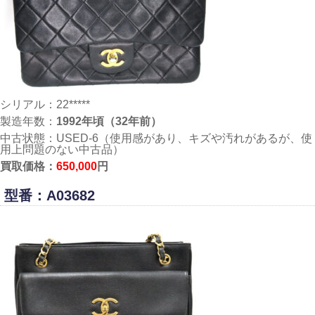
シリアル：22*****
製造年数：
1992年頃（32年前）
中古状態：USED-6（使用感があり、キズや汚れがあるが、使
用上問題のない中古品）
買取価格：
650,000
円
型番：A03682