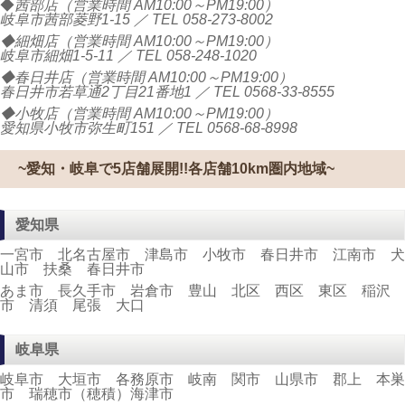
◆
茜部店（営業時間 AM10:00～PM19:00）
岐阜市茜部菱野1-15 ／ TEL
058-273-8002
◆細畑店（営業時間 AM10:00～PM19:00）
岐阜市細畑1-5-11 ／ TEL
058-248-1020
◆春日井店（営業時間 AM10:00～PM19:00）
春日井市若草通2丁目21番地1 ／ TEL
0568-33-8555
◆小牧店（営業時間 AM10:00～PM19:00）
愛知県小牧市弥生町151 ／ TEL
0568-68-8998
~愛知・岐阜で5店舗展開!!各店舗10km圏内地域~
愛知県
一宮市 北名古屋市 津島市 小牧市 春日井市 江南市 犬
山市 扶桑 春日井市
あま市 長久手市 岩倉市 豊山 北区 西区 東区 稲沢
市 清須 尾張 大口
岐阜県
岐阜市 大垣市 各務原市 岐南 関市 山県市 郡上 本巣
市 瑞穂市（穂積）海津市