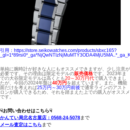
引用：https://store.seikowatches.com/products/sbxc165?
_gl=1*89rsi0*_ga*NjQwNTIzNjMuMTY3ODA4MjU5MA..*_ga
単純に腕時計が好きな人にもオススメできますが、少し注意が
必要です。その理由は限定モデルの
販売価格
です。2023年ま
での大谷限定モデルは高くとも
20～30万円代
で購入できまし
たが、今回の2024年盤は
40万円
を超えています。また、機能
面だけを考えれば
25万円～30万円前後
で通常ラインのアスト
ロンが購入できるため、それを踏まえた上での購入がオススメ
です。
☟お問い合わせはこちら☟
かんてい局北名古屋店：0568-24-5078
まで
メール査定はこちら
まで