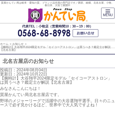
質屋かんてい局は岐阜・愛知の質、ブランド品売買の専門店です／茜部、細畑、北名古屋、小牧、
春日井、大垣で展開中
MENU
代表TEL：小牧店（営業時間10：30～19：00）
ホーム
お知らせ
【腕時計】大谷翔平2024限定モデル「セイコーアストロン」は買うべき？鑑定士が解説
【北名古屋】
北名古屋店のお知らせ
投稿日：2024年08月04日
更新日：2024年10月22日
【腕時計】大谷翔平2024限定モデル「セイコーアストロン」
は買うべき？鑑定士が解説【北名古屋】
みなさんこんにちは！
質屋かんてい局北名古屋店です。
野球のメジャーリーグで活躍中の大谷選翔平選手。日々のニュ
ースで必ず見かけるほど、世界中で大人気ですよね！