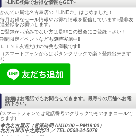
~LINE登録でお得な情報をGET~
かんてい局北名古屋店の「LINE＠」はじめました！
毎月お得なセール情報やお得な情報を配信しています♪是非友
達登録をお願いします。
ご登録がお済みでない方は是非この機会にご登録下さい！
期間限定イベントなども随時実施中!!
ＬＩＮＥ友達だけの特典も満載です!!
（スマートフォンからはボタンクリックで楽々登録出来ます
♪）
詳細はお電話でもお問合せできます。最寄りの店舗へお電
話下さい。
(スマートフォンでは電話番号のクリックでそのままコールで
きます)
◆北名古屋店（営業時間 AM10:00～PM19:00）
北名古屋市中之郷北74 ／ TEL
0568-24-5078