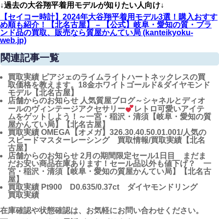
↓過去の大谷翔平着用モデルが知りたい人向け↓
【セイコー時計】2024年大谷翔平着用モデル3選！購入おすす
め順も紹介！【北名古屋】 – 【公式】岐阜・愛知の質・ブラ
ンド品の買取、販売なら質屋かんてい局 (kanteikyoku-
web.jp)
関連記事一覧
買取実績
ピアジェのライムライトハートネックレスの買
取価格を教えます。18金ホワイトゴールド&ダイヤモンド
モデル【北名古屋】
店舗からのお知らせ
人気質屋ブログ～シャネルとディオ
ールのヴィンテージアクセサリー
レトロ可愛いアイテ
ムをゲットしよう！～一宮・稲沢・清須【岐阜・愛知の質
屋かんてい局】【北名古屋】
買取実績
OMEGA【オメガ】326.30.40.50.01.001/人気の
スピードマスターレーシング 買取情報/買取実績【北名
古屋】
店舗からのお知らせ
2月の期間限定セール1日目 まだま
だお安い商品在庫あります！セール品以外も値下げ？ 一
宮・稲沢・清須【岐阜・愛知の質屋かんてい局】【北名古
屋】
買取実績
Pt900 D0.635/0.37ct ダイヤモンドリング
買取実績
在庫確認や状態確認は、お気軽にお問い合わせください。