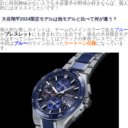
計に特別興味がない人でも大谷選手や野球が好きならば、個人
的にはオススメしたいです！
大谷翔平2024限定モデルは他モデルと比べて何が違う？
個人的な推しポイントは、チームのメインカラーである
ブルー
が
ブレスレット
にも含まれている点です。過去の大谷限定モデ
ルはすべてシルバーもしくはブラックの単色ブレスでしたが、
今回は
ブルー
のラインが入った
ツートーン仕様
になっていま
す。