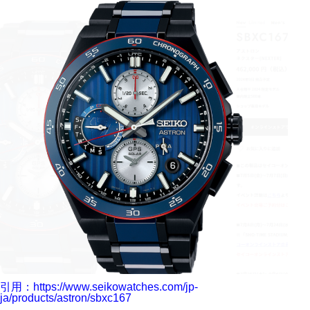
引用：https://www.seikowatches.com/jp-
ja/products/astron/sbxc167