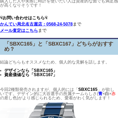
購入した人や実際に時計を使いたい人は資産的な面でも満足感
が高くなりそうです！
☟お問い合わせはこちら☟
かんてい局北名古屋店：0568-24-5078
まで
メール査定はこちら
まで
「SBXC165」と「SBXC167」どちらがおすす
め？
結論どちらもオススメなため、個人的な見解を話します。
デザインなら「SBXC165」
資産価値なら「SBXC167」
今回2種類発売されますが、個人的には「
SBXC165
」が欲し
いです。デザイン的に大谷選手の所属チームらしさ(
青
×
白
×
赤
の差し色)がより感じられるため、愛着がわく気がします！