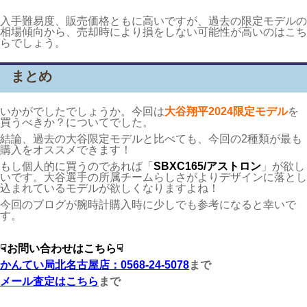
入手難易度、販売価格ともに高いですが、過去の限定モデルの
相場傾向から、売却時により損をしない可能性が高いのはこち
らでしょう。
まとめ
いかがでしたでしょうか。今回は
大谷翔平2024限定モデル
を
買うべきか？についてでした。
結論、過去の大谷限定モデルと比べても、今回の2種類が最も
購入をオススメできます！
もし個人的に買うのであれば「
SBXC165/アストロン
」が欲し
いです。大谷選手の所属チームらしさがよりデザインに落とし
込まれているモデルが欲しくなりますよね！
今回のブログが腕時計購入時に少しでも参考になると幸いで
す。
☟お問い合わせはこちら☟
かんてい局北名古屋店：0568-24-5078
まで
メール査定はこちら
まで