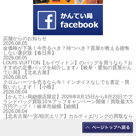
店舗からのお知らせ
2026.08.05
金価格が下落！今売るべき？待つべき？質屋が教える後悔
しない選択肢【春日井】
2026.08.05
LOUIS VUITTON【ルイヴィトン】のバッグを買うなら？お
すすめの定番バッグを紹介します♪【岐阜・愛知の質屋かん
てい局】【北名古屋】
2026.08.05
クロムハーツを売るなら今！インボイスなしでも査定・買
取いたします！【小牧】
2026.08.04
【かんてい局細畑店限定】2026年8月15日から8月23日でブ
ランドバッグ買取10％アップキャンペーン開催！買取最大5
万円アップ！！岐阜市細畑【細畑】
2026.08.04
【北名古屋/一宮/稲沢エリア】カルティエ/リングの買取なら
質屋かんてい局へ！買取実績公開中！【北名古屋】
2026.08.04
【買取強化中】オメガ/OMEGA在庫不足につき全モデルを
高価買取！岐阜市細畑/かんてい局細畑店【細畑】