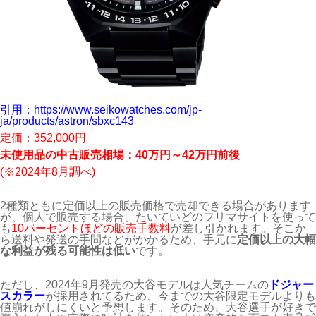
引用：https://www.seikowatches.com/jp-
ja/products/astron/sbxc143
定価：352,000円
未使用品の中古販売相場：40万円～42万円前後
(※2024年8月調べ)
2種類ともに定価以上の販売価格で売却できる場合があります
が、個人で販売する場合、たいていどのフリマサイトを使って
も
10パーセントほどの販売手数料
が差し引かれます。そこか
ら送料や発送の手間などがかかるため、手元に
定価以上の大幅
な利益が残る可能性は低い
です。
ただし、2024年9月発売の大谷モデルは人気チームの
ドジャー
スカラー
が採用されてるため、今までの大谷限定モデルよりも
値崩れがしにくいと予想します。そのため、大谷選手が好きで