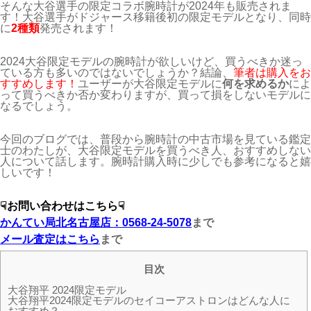
そんな大谷選手の限定コラボ腕時計が2024年も販売されま
す！大谷選手がドジャース移籍後初の限定モデルとなり、同時
に
2種類
発売されます！
2024大谷限定モデルの腕時計が欲しいけど、買うべきか迷っ
ている方も多いのではないでしょうか？結論、
筆者は購入をお
すすめします！
ユーザーが大谷限定モデルに
何を求めるか
によ
って買うべきか否か変わりますが、買って損をしないモデルに
なるでしょう。
今回のブログでは、普段から腕時計の中古市場を見ている鑑定
士のわたしが、大谷限定モデルを買うべき人、おすすめしない
人について話します。腕時計購入時に少しでも参考になると嬉
しいです！
☟お問い合わせはこちら☟
かんてい局北名古屋店：0568-24-5078
まで
メール査定はこちら
まで
目次
大谷翔平 2024限定モデル
大谷翔平2024限定モデルのセイコーアストロンはどんな人に
おすすめ？