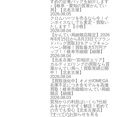
すめの定番バッグを紹介します
♪【岐阜・愛知の質屋かんてい
局】【北名古屋】
2026.08.05
クロムハーツを売るなら今！イ
ンボイスなしでも査定・買取い
たします！【小牧】
2026.08.04
【かんてい局細畑店限定】2026
年8月15日から8月23日でブラン
ドバッグ買取10％アップキャン
ペーン開催！買取最大5万円ア
ップ！！岐阜市細畑【細畑】
2026.08.04
【北名古屋/一宮/稲沢エリア】
カルティエ/リングの買取なら質
屋かんてい局へ！買取実績公開
中！【北名古屋】
2026.08.04
【買取強化中】オメガ/OMEGA
在庫不足につき全モデルを高価
買取！岐阜市細畑/かんてい局細
畑店【細畑】
2026.08.03
質預かりの利息はいくら?仕組
みをわかりやすく解説！初めて
の方でも安心【北名古屋店】
?すべてのお知らせを見る