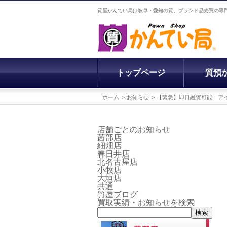
質屋かんてい局は岐阜・愛知の質、ブランド品売買の専
トップページ
質預
ホーム
お知らせ
【緊急】即日融資可能 アイフ
店舗ごとのお知らせ
茜部店
細畑店
春日井店
北名古屋店
小牧店
大垣店
共通
質屋ブログ
買取実績・お知らせを検索
検索