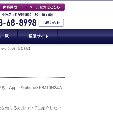
：小牧店（営業時間10：30～19：00）
舗一覧
通販サイト
かり】かんてい局【北名古屋】
eのiphoneXR/MT0N2J/A
金を借りる方法ついてご紹介したい