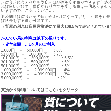
た借りた現金と利息を支払えば品物を戻す事ができます。経
れば良いだけで、催促や取り立てを受ける事は一切ありませ
いますので、ご安心ください。
返済期限は借りたその日から3ヶ月になっており、期限を延長
ば延長をする事が可能です。
（質屋の利息は質屋営業法にて最大109.5％で設定されていま
かんてい局の利息は以下の通りです。
（貸付金額
…1
ヶ月のご利息）
1,000円　～　50,000円　	　：8%

51,000円　～　100,000円	　：7%

101,000円　～　300,000円	　：6.5%

301,000円　～　500,000円	　：6%

501,000円　～　999,000円	　：5%

1,000,000円　～　2,999,000円　：4%

3,000,000円　～　4,999,000円　：3%

5,000,000円　～	　　　　　　：2%
質預かり詳細についてはこちら
↓
をクリック