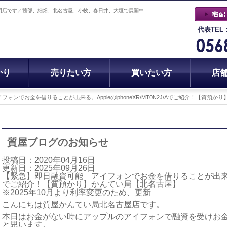
門店です／茜部、細畑、北名古屋、小牧、春日井、大垣で展開中
代表TEL
かり
売りたい方
買いたい方
店
ォンでお金を借りることが出来る。AppleのiphoneXR/MT0N2J/Aでご紹介！【質預
質屋ブログのお知らせ
投稿日：2020年04月16日
更新日：2025年09月26日
【緊急】即日融資可能 アイフォンでお金を借りることが出来る。Appl
でご紹介！【質預かり】かんてい局【北名古屋】
※2025年10月より利率変更のため、更新
こんにちは質屋かんてい局北名古屋店です。
本日はお金がない時にアップルのアイフォンで融資を受けお
と思います。