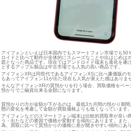
アイフォンといえば日本国内でもスマートフォン市場でも50
ロイドと比べて動作が全体的にスムーズなことや出はじめは
題となった商品です。現在ではアンドロイド端末も進化を遂
とするアップル製品は中古市場でも人気の高い商品です。
アイフォンXRは同世代であるアイフォンXSに比べ廉価版の
もあってアイフォン11が出た現在も人気が衰えた感はありま
そんなアイフォンXRの質預かりを行う場合、買取価格をベース
預かりでご融資出来る金額になります。
質預かりの方が金額が下がるのは、最低3カ月間の預かり期間
態の変化を考慮して金額が買取価格よりも低くなっています
アイフォンなどのスマートフォン端末は比較的買取率が良い
う・出たなどの要因で価格が変動する傾向にあります。また
為、買取に比べて質預かりの価格に差が開きやすい傾向にあ