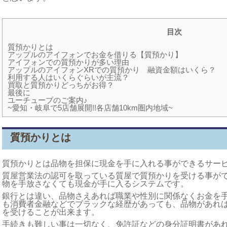
目次
質預かりとは
アップルのアイフォンでお金を借りる【質預かり】
アイフォンでの質預かりが多い理由
アップルのアイフォンXRでの質預かり 融資金額はいくら？
利用する人はいくらぐらいが主流？
買取と質預かりどっちがお得？
最後に
ユーチューブのご案内♪
~愛知・岐阜で5店舗展開!!各店舗10km圏内地域~
質預かりとは
質預かりとは品物を担保に現金を手に入れる事ができるサー
質屋営業法の認可を取っている質屋で質預かりを受ける事が
物を手放さなくても現金が手に入るシステムです。
銀行とは違い、品物さえあれば職業や性別に関係なくお金を
も消費者金融などでブラックな経歴があっても、品物があれ
を受けることが出来ます。
手続きも難しい事は一切なく、免許証などの身分証明書があ