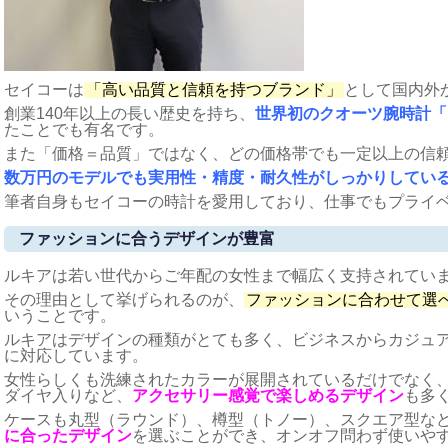
セイコーは
「高い品質と信頼を持つブランド」
として国内外
創業140年以上の長い歴史を持ち、
世界初のクオーツ腕時計「
たことでも有名です。
また「価格＝品質」ではなく、どの価格帯でも一定以上の信
数万円のモデルでも実用性・精度・耐久性がしっかりしてい
筆者自身もセイコーの時計を愛用しており、仕事でもプライ
ファッションに合うデザインが豊富
ルキアは若い世代からご年配の女性まで幅広く支持されてい
その理由として挙げられるのが、
ファッションに合わせて選
いうことです。
ルキアはデザインの種類がとても多く、ビジネスからカジュ
に対応しています。
女性らしくも洗練されたカラーが展開されているだけでなく
ダイヤ入りなど、
アクセサリー感覚で楽しめるデザイン
も多
ケースも丸型（ラウンド）、樽型（トノー）、スクエア型な
に合ったデザイン
を選ぶことができ、オンオフ問わず使いや