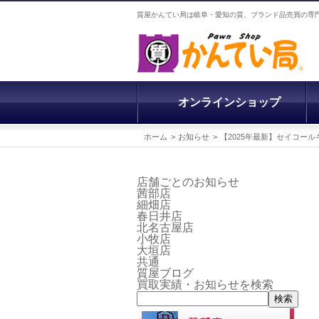
質屋かんてい局は岐阜・愛知の質、ブランド品売買の専
オンラインショップ
ホーム
お知らせ
【2025年最新】セイコー
店舗ごとのお知らせ
茜部店
細畑店
春日井店
北名古屋店
小牧店
大垣店
共通
質屋ブログ
買取実績・お知らせを検索
検索