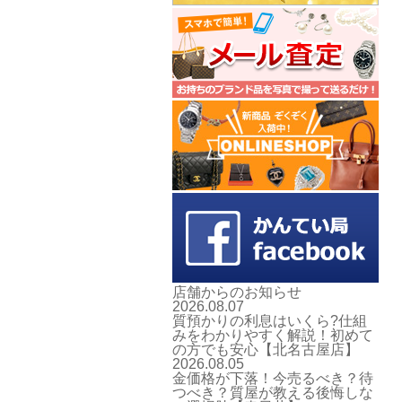
店舗からのお知らせ
2026.08.07
質預かりの利息はいくら?仕組
みをわかりやすく解説！初めて
の方でも安心【北名古屋店】
2026.08.05
金価格が下落！今売るべき？待
つべき？質屋が教える後悔しな