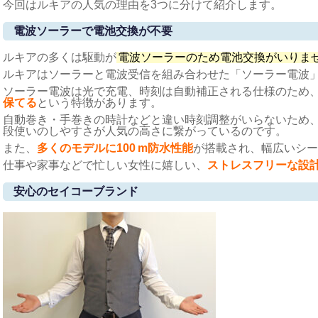
今回はルキアの人気の理由を3つに分けて紹介します。
電波ソーラーで電池交換が不要
ルキアの多くは駆動が
電波ソーラーのため電池交換がいりま
ルキアはソーラーと電波受信を組み合わせた「ソーラー電波
ソーラー電波は光で充電、時刻は自動補正される仕様のため
保てる
という特徴があります。
自動巻き・手巻きの時計などと違い時刻調整がいらないため
段使いのしやすさが人気の高さに繋がっているのです。
また、
多くのモデルに100 m防水性能
が搭載され、幅広いシー
仕事や家事などで忙しい女性に嬉しい、
ストレスフリーな設
安心のセイコーブランド