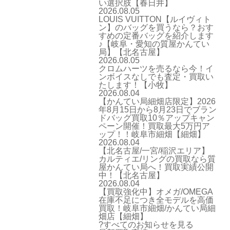
い選択肢【春日井】
2026.08.05
LOUIS VUITTON【ルイヴィト
ン】のバッグを買うなら？おす
すめの定番バッグを紹介します
♪【岐阜・愛知の質屋かんてい
局】【北名古屋】
2026.08.05
クロムハーツを売るなら今！イ
ンボイスなしでも査定・買取い
たします！【小牧】
2026.08.04
【かんてい局細畑店限定】2026
年8月15日から8月23日でブラン
ドバッグ買取10％アップキャン
ペーン開催！買取最大5万円ア
ップ！！岐阜市細畑【細畑】
2026.08.04
【北名古屋/一宮/稲沢エリア】
カルティエ/リングの買取なら質
屋かんてい局へ！買取実績公開
中！【北名古屋】
2026.08.04
【買取強化中】オメガ/OMEGA
在庫不足につき全モデルを高価
買取！岐阜市細畑/かんてい局細
畑店【細畑】
?すべてのお知らせを見る