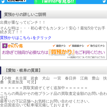
質預かりの詳しいご説明
出費が重なってピンチ！！
そんな時は・・・初心者でもカンタン！安心！最短5分でお手
続き完了！！
質預かりはこちら↓をクリック
【愛知・岐阜の質屋】
【小牧 名古屋 岩倉 犬山 一宮 春日井 江南 豊山 扶
桑 美濃加茂 可児】
＝＝＝＝＝＝買取実績ぞくぞく追加中＝＝＝＝＝＝
こちらの商品やその他ブランド品の買取査定金額のお問い合わ
せは
最寄りの下記店舗へお気軽にお問い合わせください。
全店国道沿いで駐車場完備しております。