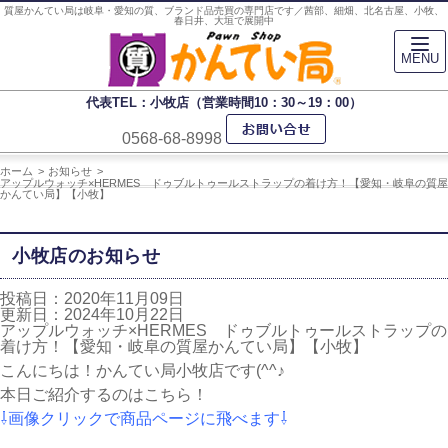
質屋かんてい局は岐阜・愛知の質、ブランド品売買の専門店です／茜部、細畑、北名古屋、小牧、
春日井、大垣で展開中
MENU
代表TEL：小牧店（営業時間10：30～19：00）
0568-68-8998
ホーム
お知らせ
アップルウォッチ×HERMES ドゥブルトゥールストラップの着け方！【愛知・岐阜の質屋
かんてい局】【小牧】
小牧店のお知らせ
投稿日：2020年11月09日
更新日：2024年10月22日
アップルウォッチ×HERMES ドゥブルトゥールストラップの
着け方！【愛知・岐阜の質屋かんてい局】【小牧】
こんにちは！かんてい局小牧店です(^^♪
本日ご紹介するのはこちら！
⇩画像クリックで商品ページに飛べます⇩