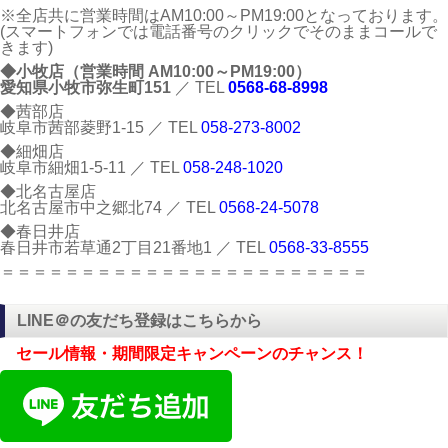
※全店共に営業時間はAM10:00～PM19:00となっております。
(スマートフォンでは電話番号のクリックでそのままコールで
きます)
◆小牧店（営業時間 AM10:00～PM19:00）
愛知県小牧市弥生町151
／ TEL
0568-68-8998
◆茜部店
岐阜市茜部菱野1-15 ／ TEL
058-273-8002
◆細畑店
岐阜市細畑1-5-11 ／ TEL
058-248-1020
◆北名古屋店
北名古屋市中之郷北74 ／ TEL
0568-24-5078
◆春日井店
春日井市若草通2丁目21番地1 ／ TEL
0568-33-8555
＝＝＝＝＝＝＝＝＝＝＝＝＝＝＝＝＝＝＝＝＝＝＝
LINE＠の友だち登録はこちらから
セール情報・期間限定キャンペーンのチャンス！