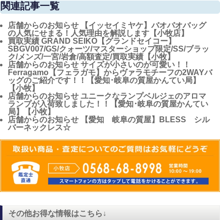
関連記事一覧
店舗からのお知らせ
【イッセイミヤケ】バオバオバッグ
の人気にせまる！人気理由を解説します【小牧店】
買取実績
GRAND SEIKO【グランドセイコー】
SBGV007/GS/クォーツ/マスターショップ限定/SS/ブラッ
ク/メンズ/一宮/岩倉/高額査定/買取実績【小牧】
店舗からのお知らせ
サイズが小さいのが可愛い！！
Ferragamo【フェラガモ】からヴァラモチーフの2WAYバ
ッグのご紹介です！！【愛知･岐阜の質屋かんてい局】
【小牧】
店舗からのお知らせ
ユニークなランプベルジェのアロマ
ランプが入荷致しました！！【愛知･岐阜の質屋かんてい
局】【小牧】
店舗からのお知らせ
【愛知 岐阜の質屋】BLESS シル
バーネックレス☆
その他お得な情報はこちら↓