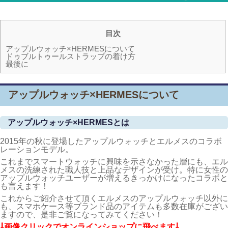
目次
アップルウォッチ×HERMESについて
ドゥブルトゥールストラップの着け方
最後に
アップルウォッチ×HERMESについて
アップルウォッチ×HERMESとは
2015年の秋に登場したアップルウォッチとエルメスのコラボ
レーションモデル。
これまでスマートウォッチに興味を示さなかった層にも、エル
メスの洗練された職人技と上品なデザインが受け。特に女性の
アップルウォッチユーザーが増えるきっかけになったコラボと
も言えます！
これからご紹介させて頂くエルメスのアップルウォッチ以外に
も、スマホケース等ブランド品のアイテムも多数在庫がござい
ますので、是非ご覧になってみてください！
⇩画像クリックでオンラインショップに飛べます⇩