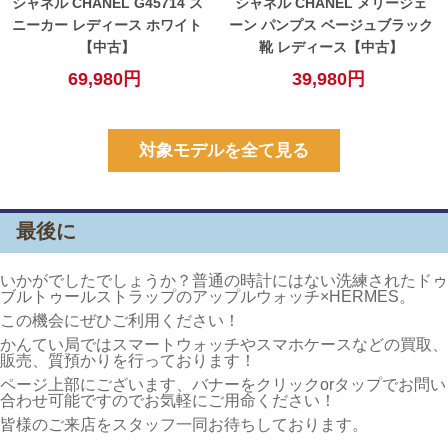
シャネル CHANEL G45714 ス
シャネル CHANEL メリージェ
ニーカー レディース ホワイト
ーン パンプス ベージュブラック
【中古】
靴 レディース【中古】
69,980円
39,980円
対象モデルを全て見る
最後に
いかがでしたでしょうか？普通の時計にはない洗練されたドゥ
ブルトゥールストラップのアップルウォッチ×HERMES。
この機会にぜひご利用ください！
かんてい局ではスマートウォッチやスマホケースなどの買取、
販売、質預かりを行っております！
ページ上部にございます、バナーをクリックorタップでお問い
合わせ可能ですのでお気軽にご用命ください！
皆様のご来店をスタッフ一同お待ちしております。