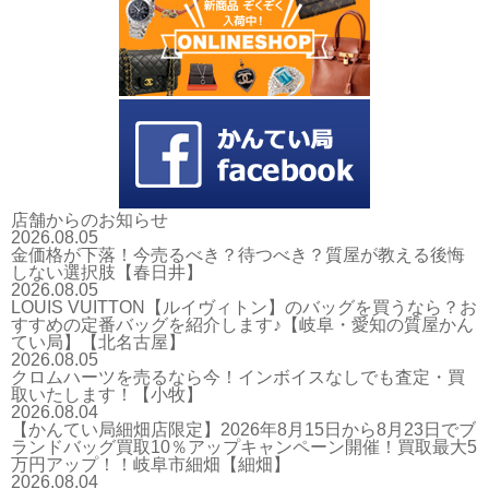
店舗からのお知らせ
2026.08.05
金価格が下落！今売るべき？待つべき？質屋が教える後悔
しない選択肢【春日井】
2026.08.05
LOUIS VUITTON【ルイヴィトン】のバッグを買うなら？お
すすめの定番バッグを紹介します♪【岐阜・愛知の質屋かん
てい局】【北名古屋】
2026.08.05
クロムハーツを売るなら今！インボイスなしでも査定・買
取いたします！【小牧】
2026.08.04
【かんてい局細畑店限定】2026年8月15日から8月23日でブ
ランドバッグ買取10％アップキャンペーン開催！買取最大5
万円アップ！！岐阜市細畑【細畑】
2026.08.04