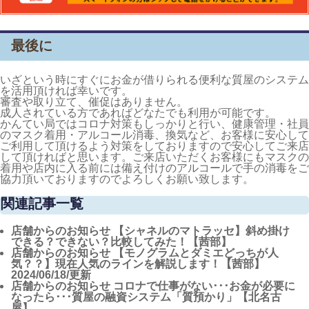
最後に
いざという時にすぐにお金が借りられる便利な質屋のシステム
を活用頂ければ幸いです。
審査や取り立て、催促はありません。
成人されている方であればどなたでも利用が可能です。
かんてい局ではコロナ対策もしっかりと行い、健康管理・社員
のマスク着用・アルコール消毒、換気など、お客様に安心して
ご利用して頂けるよう対策をしておりますので安心してご来店
して頂ければと思います。ご来店いただくお客様にもマスクの
着用や店内に入る前には備え付けのアルコールで手の消毒をご
協力頂いておりますのでよろしくお願い致します。
関連記事一覧
店舗からのお知らせ
【シャネルのマトラッセ】斜め掛け
できる？できない？比較してみた！【茜部】
店舗からのお知らせ
【モノグラムとダミエどっちが人
気？？】現在人気のラインを解説します！【茜部】
2024/06/18/更新
店舗からのお知らせ
コロナで仕事がない･･･お金が必要に
なったら･･･質屋の融資システム「質預かり」【北名古
屋】