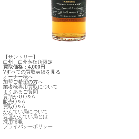
【サントリー】
白州 白州蒸留所限定
買取価格：4,000円
?すべての買取実績を見る
オーナー様へ
加盟ご希望の方へ
業者様専用買取について
よくあるご質問
質預かりQ＆A
販売Q＆A
買取Q＆A
かんてい局について
質屋かんてい局とは
採用情報
プライバシーポリシー