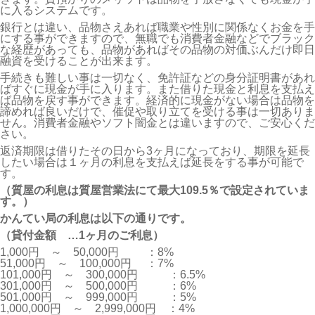
に入るシステムです。
銀行とは違い、品物さえあれば職業や性別に関係なくお金を手
にする事ができますので、無職でも消費者金融などでブラック
な経歴があっても、品物があればその品物の対価ぶんだけ即日
融資を受けることが出来ます。
手続きも難しい事は一切なく、免許証などの身分証明書があれ
ばすぐに現金が手に入ります。また借りた現金と利息を支払え
ば品物を戻す事ができます。経済的に現金がない場合は品物を
諦めれば良いだけで、催促や取り立てを受ける事は一切ありま
せん。消費者金融やソフト闇金とは違いますので、ご安心くだ
さい。
返済期限は借りたその日から3ヶ月になっており、期限を延長
したい場合は１ヶ月の利息を支払えば延長をする事が可能で
す。
（質屋の利息は質屋営業法にて最大109.5％で設定されていま
す。）
かんてい局の利息は以下の通りです。
（貸付金額
…1
ヶ月のご利息）
1,000円　～　50,000円　	　：8%

51,000円　～　100,000円	　：7%

101,000円　～　300,000円	　：6.5%

301,000円　～　500,000円	　：6%

501,000円　～　999,000円	　：5%

1,000,000円　～　2,999,000円　：4%
