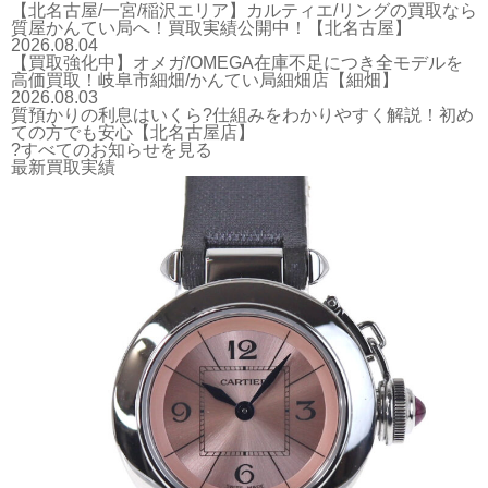
【北名古屋/一宮/稲沢エリア】カルティエ/リングの買取なら
質屋かんてい局へ！買取実績公開中！【北名古屋】
2026.08.04
【買取強化中】オメガ/OMEGA在庫不足につき全モデルを
高価買取！岐阜市細畑/かんてい局細畑店【細畑】
2026.08.03
質預かりの利息はいくら?仕組みをわかりやすく解説！初め
ての方でも安心【北名古屋店】
?すべてのお知らせを見る
最新買取実績