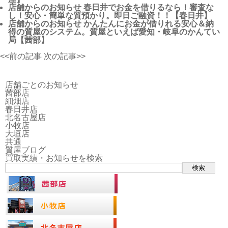
店舗からのお知らせ
春日井でお金を借りるなら！審査な
し！安心・簡単な質預かり。即日ご融資！！【春日井】
店舗からのお知らせ
かんたんにお金が借りれる安心＆納
得の質屋のシステム。質屋といえば愛知・岐阜のかんてい
局【茜部】
<<前の記事
次の記事>>
店舗ごとのお知らせ
茜部店
細畑店
春日井店
北名古屋店
小牧店
大垣店
共通
質屋ブログ
買取実績・お知らせを検索
検索