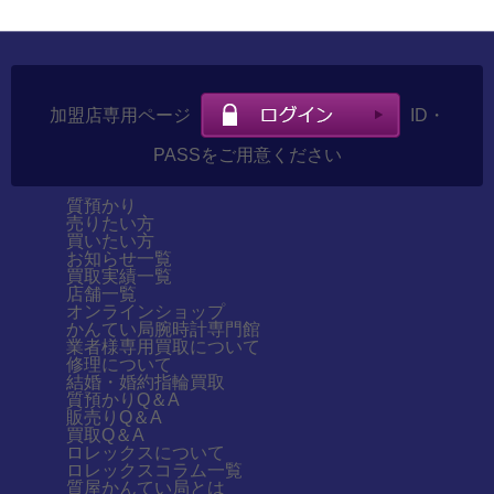
加盟店専用ページ
ID・
PASSをご用意ください
質預かり
売りたい方
買いたい方
お知らせ一覧
買取実績一覧
店舗一覧
オンラインショップ
かんてい局腕時計専門館
業者様専用買取について
修理について
結婚・婚約指輪買取
質預かりQ＆A
販売りQ＆A
買取Q＆A
ロレックスについて
ロレックスコラム一覧
質屋かんてい局とは