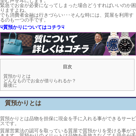
望む声を耳にします。
緊急でお金が必要になってしまった場合どうすればいいのか困
りますよね。
でも消費者金融は行きづらい･･･そんな時には、質屋を利用す
るのも一つの手です。
☟質預かりについてはコチラ☟
目次
質預かりとは
どんなものでお金が借りられるか？
最後に
質預かりとは
質預かりとは品物を担保に現金を手に入れる事ができるサービ
スです。
質屋営業法の認可を取っている質屋で質預かりを受ける事がで
きます。質預かりのメリットは品物を手放さなくても現金が手