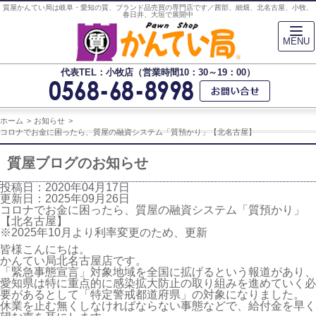
質屋かんてい局は岐阜・愛知の質、ブランド品売買の専門店です／茜部、細畑、北名古屋、小牧、
春日井、大垣で展開中
MENU
代表TEL：小牧店（営業時間10：30～19：00）
ホーム
お知らせ
コロナでお金に困ったら、質屋の融資システム「質預かり」【北名古屋】
質屋ブログのお知らせ
投稿日：2020年04月17日
更新日：2025年09月26日
コロナでお金に困ったら、質屋の融資システム「質預かり」
【北名古屋】
※2025年10月より利率変更のため、更新
皆様こんにちは。
かんてい局北名古屋店です。
「緊急事態宣言」対象地域を全国に拡げるという報道があり、
愛知県は特に重点的に感染拡大防止の取り組みを進めていく必
要があるとして「特定警戒都道府県」の対象になりました。
休業を止む無くしなければならない事態などで、給付金を早く