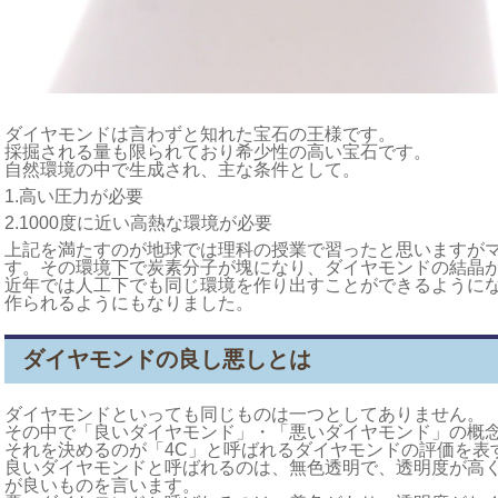
ダイヤモンドは言わずと知れた宝石の王様です。
採掘される量も限られており希少性の高い宝石です。
自然環境の中で生成され、主な条件として。
1.高い圧力が必要
2.1000度に近い高熱な環境が必要
上記を満たすのが地球では理科の授業で習ったと思いますが
す。その環境下で炭素分子が塊になり、ダイヤモンドの結晶
近年では人工下でも同じ環境を作り出すことができるように
作られるようにもなりました。
ダイヤモンドの良し悪しとは
ダイヤモンドといっても同じものは一つとしてありません。
その中で「良いダイヤモンド」・「悪いダイヤモンド」の概
それを決めるのが「4C」と呼ばれるダイヤモンドの評価を表
良いダイヤモンドと呼ばれるのは、無色透明で、透明度が高
が良いものを言います。