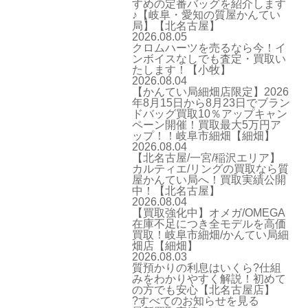
すめの定番バッグを紹介します
♪【岐阜・愛知の質屋かんてい
局】【北名古屋】
2026.08.05
クロムハーツを売るなら今！イ
ンボイスなしでも査定・買取い
たします！【小牧】
2026.08.04
【かんてい局細畑店限定】2026
年8月15日から8月23日でブラン
ドバッグ買取10％アップキャン
ペーン開催！買取最大5万円ア
ップ！！岐阜市細畑【細畑】
2026.08.04
【北名古屋/一宮/稲沢エリア】
カルティエ/リングの買取なら質
屋かんてい局へ！買取実績公開
中！【北名古屋】
2026.08.04
【買取強化中】オメガ/OMEGA
在庫不足につき全モデルを高価
買取！岐阜市細畑/かんてい局細
畑店【細畑】
2026.08.03
質預かりの利息はいくら?仕組
みをわかりやすく解説！初めて
の方でも安心【北名古屋店】
?すべてのお知らせを見る