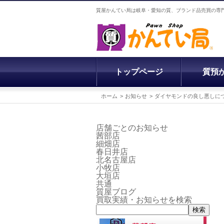
質屋かんてい局は岐阜・愛知の質、ブランド品売買の専
トップページ
質預
ホーム
お知らせ
ダイヤモンドの良し悪しに
店舗ごとのお知らせ
茜部店
細畑店
春日井店
北名古屋店
小牧店
大垣店
共通
質屋ブログ
買取実績・お知らせを検索
検索