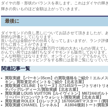
ダイヤの形・形状のバランスを表します。これはダイヤの輝
輝きの良いものほど金額は上がっていきます。
最後に
ダイヤモンドの良し悪しについてお話させて頂きましたが、
対的な評価としてになります。
良いものは金額がその分高くなってしまいますが、ランク評
打ちに買うことができます。
特に中古のものであれば数万円で1粒の大きいものが買えてし
かんてい局ではお値打ちなダイヤモンドも販売しております
こんな時期にはなりますが、オンラインショップでもかんて
す。ご自宅でショッピングをする際には是非ご覧になってい
関連記事一覧
買取実績
【バーキン35cm】の買取価格をご紹介！エルメ
キン」買取査定ポイントをご紹介【北名古屋】
買取実績
CELINE【セリーヌ】/171453/ラージトリオ/
チバッグ/レディース/買取実績【北名古屋】
買取実績
LOUIS VUITTON【ルイヴィトン】M67244/
リーバード/コンパクトウォレット/買取実績【北名古屋】
買取実績
ROLEX【ロレックス】16700/GMTマスターⅠ
買取実績
CHANEL【シャネル】 A1804/復刻トート/買