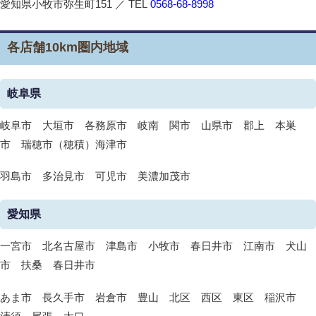
愛知県小牧市弥生町151 ／ TEL
0568-68-8998
各店舗10km圏内地域
岐阜県
岐阜市 大垣市 各務原市 岐南 関市 山県市 郡上 本巣
市 瑞穂市（穂積）海津市
羽島市 多治見市 可児市 美濃加茂市
愛知県
一宮市 北名古屋市 津島市 小牧市 春日井市 江南市 犬山
市 扶桑 春日井市
あま市 長久手市 岩倉市 豊山 北区 西区 東区 稲沢市