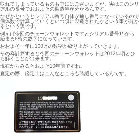
取れてしまっているものも中にはございますが、実はこのシリ
アルの番号でおおよその製造年が分かるんです。
なぜかというとシリアル番号自体が通し番号になっているので
個体数で計算していくといつ頃に製造されたかという事が分か
るという訳です。
例えば今回のチェーンウォレットですとシリアル番号15から
始まる8桁の数字になっています。
おおよそ一年に100万の数字が繰り上がっていきます。
その為計算すると今回のチェーンウォレットは2012年頃とひ
も解くことが出来ます。
現在からみるとおよそ10年前ですね。
査定の際、鑑定士はこんなところも確認しているんです。