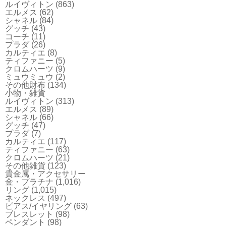
ルイヴィトン
(863)
エルメス
(62)
シャネル
(84)
グッチ
(43)
コーチ
(11)
プラダ
(26)
カルティエ
(8)
ティファニー
(5)
クロムハーツ
(9)
ミュウミュウ
(2)
その他財布
(134)
小物・雑貨
ルイヴィトン
(313)
エルメス
(89)
シャネル
(66)
グッチ
(47)
プラダ
(7)
カルティエ
(117)
ティファニー
(63)
クロムハーツ
(21)
その他雑貨
(123)
貴金属・アクセサリー
金・プラチナ
(1,016)
リング
(1,015)
ネックレス
(497)
ピアス/イヤリング
(63)
ブレスレット
(98)
ペンダント
(98)