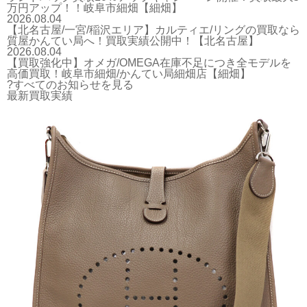
万円アップ！！岐阜市細畑【細畑】
2026.08.04
【北名古屋/一宮/稲沢エリア】カルティエ/リングの買取なら
質屋かんてい局へ！買取実績公開中！【北名古屋】
2026.08.04
【買取強化中】オメガ/OMEGA在庫不足につき全モデルを
高価買取！岐阜市細畑/かんてい局細畑店【細畑】
?すべてのお知らせを見る
最新買取実績