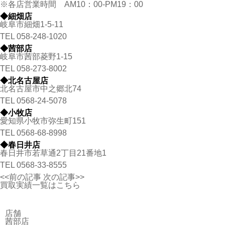
※各店営業時間 AM10：00-PM19：00
◆細畑店
岐阜市細畑1-5-11
TEL
058-248-1020
◆茜部店
岐阜市茜部菱野1-15
TEL
058-273-8002
◆北名古屋店
北名古屋市中之郷北74
TEL
0568-24-5078
◆小牧店
愛知県小牧市弥生町151
TEL
0568-68-8998
◆春日井店
春日井市若草通2丁目21番地1
TEL
0568-33-8555
<<前の記事
次の記事>>
買取実績一覧はこちら
店舗
茜部店