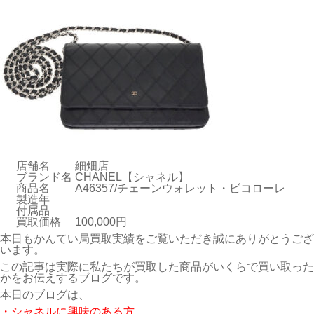
店舗名
細畑店
ブランド名
CHANEL【シャネル】
商品名
A46357/チェーンウォレット・ビコローレ
製造年
付属品
買取価格
100,000円
本日もかんてい局買取実績をご覧いただき誠にありがとうござ
います。
この記事は実際に私たちが買取した商品がいくらで買い取った
かをお伝えするブログです。
本日のブログは、
・シャネルに興味のある方