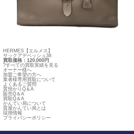
HERMES【エルメス】
サックアデベッシュ38
買取価格：120,000円
?すべての買取実績を見る
オーナー様へ
加盟ご希望の方へ
業者様専用買取について
よくあるご質問
質預かりQ＆A
販売Q＆A
買取Q＆A
かんてい局について
質屋かんてい局とは
採用情報
プライバシーポリシー