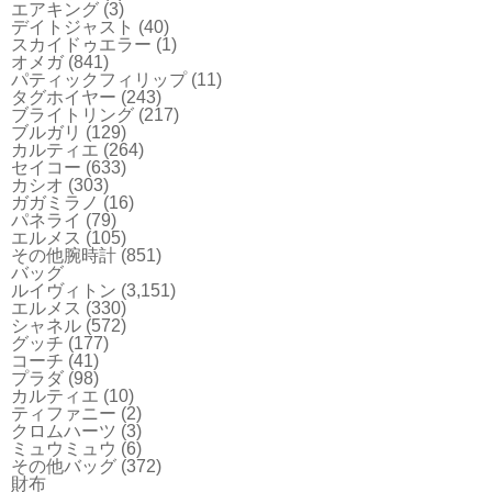
エアキング
(3)
デイトジャスト
(40)
スカイドゥエラー
(1)
オメガ
(841)
パティックフィリップ
(11)
タグホイヤー
(243)
ブライトリング
(217)
ブルガリ
(129)
カルティエ
(264)
セイコー
(633)
カシオ
(303)
ガガミラノ
(16)
パネライ
(79)
エルメス
(105)
その他腕時計
(851)
バッグ
ルイヴィトン
(3,151)
エルメス
(330)
シャネル
(572)
グッチ
(177)
コーチ
(41)
プラダ
(98)
カルティエ
(10)
ティファニー
(2)
クロムハーツ
(3)
ミュウミュウ
(6)
その他バッグ
(372)
財布