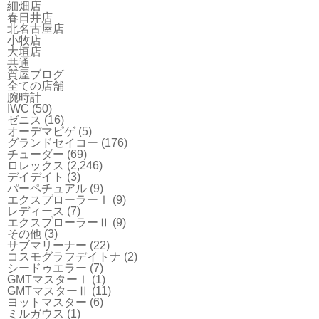
細畑店
春日井店
北名古屋店
小牧店
大垣店
共通
質屋ブログ
全ての店舗
腕時計
IWC
(50)
ゼニス
(16)
オーデマピゲ
(5)
グランドセイコー
(176)
チューダー
(69)
ロレックス
(2,246)
デイデイト
(3)
パーペチュアル
(9)
エクスプローラーⅠ
(9)
レディース
(7)
エクスプローラーⅡ
(9)
その他
(3)
サブマリーナー
(22)
コスモグラフデイトナ
(2)
シードゥエラー
(7)
GMTマスターⅠ
(1)
GMTマスターⅡ
(11)
ヨットマスター
(6)
ミルガウス
(1)