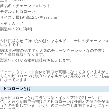
商品名：チェーンウォレット
モデル：ビコローレ
サイズ：横19×高12.5×奥行2ｃｍ
素材：カーフ
製造年：2012年頃
今回買取させて頂いたのはシャネルビコローレのチェーンウォ
レットです。
約10年程前の品ですが人気のチェーンウォレットなので古く
ても高価買取となります。
製造年が分かる秘密は後程お伝えします。
チェーンウォレット自体が買取が高額になってきていますがこ
ちらのビコローレは現在シャネルからは発表されていないお品
になっています。
ビコローレとは
元々ビコローレとはフランス語・イタリア語で2トーン（2
色）と言う意味で当初はこのビコローレは外側と内側の色が違
うものを指していましたが、後に一色でも展開するようになっ