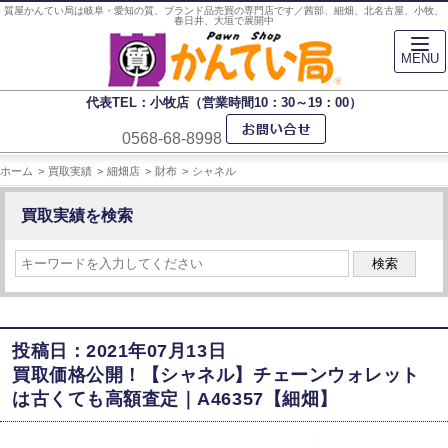
質屋かんてい局は岐阜・愛知の質、ブランド品売買の専門店です／茜部、細畑、北名古屋、小牧、
春日井、大垣で展開中
MENU
代表TEL：小牧店（営業時間10：30～19：00）
0568-68-8998
ホーム
買取実績
細畑店
財布
シャネル
買取実績を検索
検索
投稿日：2021年07月13日
買取価格公開！【シャネル】チェーンウォレット
は古くても高額査定｜A46357【細畑】