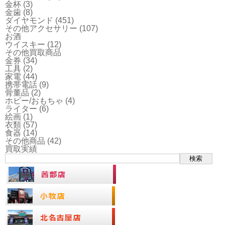
金杯
(3)
金歯
(8)
ダイヤモンド
(451)
その他アクセサリー
(107)
お酒
ウイスキー
(12)
その他買取商品
金券
(34)
工具
(2)
家電
(44)
携帯電話
(9)
骨董品
(2)
ホビー/おもちゃ
(4)
ライター
(6)
絵画
(1)
衣類
(57)
食器
(14)
その他商品
(42)
買取実績
検索