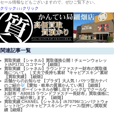
セール情報などもございますので、ぜひご覧下さい。
クリック↓↓↓クリック
関連記事一覧
買取実績
【シャネル】買取価格公開！チェーンウォレッ
ト/AP1731 ココマーク【細畑】
買取実績
【シャネル】ラウンドファスナー財布の買取価
格について。｜丈夫で長持ち素材〝キャビアスキン“素材
【買取実績】【細畑】
店舗からのお知らせ
【プラダ】大人気！バケツ型カナパ
のご紹介
【愛知・岐阜の質屋かんてい局】【細畑】
買取実績
ボーイシャネルが醸し出すシックなでクールな
お財布「A80815 ラウンドファスナー長財布」買取価格に
ついてご紹介致します。【細畑】
買取実績
CHANEL【シャネル】/A70796/コンパクトウォ
レット/ピンク/キャビアスキン/レディース/型押し/買取実
績【細畑】