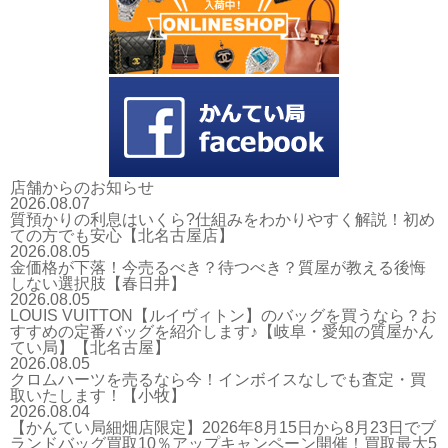
店舗からのお知らせ
2026.08.07
質預かりの利息はいくら?仕組みをわかりやすく解説！初め
ての方でも安心【北名古屋店】
2026.08.05
金価格が下落！今売るべき？待つべき？質屋が教える後悔
しない選択肢【春日井】
2026.08.05
LOUIS VUITTON【ルイヴィトン】のバッグを買うなら？お
すすめの定番バッグを紹介します♪【岐阜・愛知の質屋かん
てい局】【北名古屋】
2026.08.05
クロムハーツを売るなら今！インボイスなしでも査定・買
取いたします！【小牧】
2026.08.04
【かんてい局細畑店限定】2026年8月15日から8月23日でブ
ランドバッグ買取10％アップキャンペーン開催！買取最大5