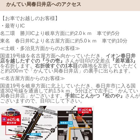
かんてい局春日井店へのアクセス
【お車でお越しのお客様】
・
最寄りIC
名二環 勝川ICより岐阜方面に約2.0ｋｍ 車で約5分
東名 春日井ICより名古屋方面に約5.0ｋｍ 車で約10分
≪土岐・多治見方面からのお客様≫
国道19号線を名古屋方面へ向かっていただき、
イオン春日井
店を越したすぐの『ラの壱』
さんが目印の交差点
『若草通3』
を右折します。
右折後すぐの1本目
の路地を左折していただく
と約200ｍで「かんてい局春日井店」の裏手に出られます。
≪名古屋方面からのお客様≫
国道19号を岐阜方面に北上していただき、春日井市に入る国
道302号線を通過して約1.5ｋｍ、5分ほどで左手に「かんてい
局春日井店」がございます。
手前にとんかつ『松のや』
さんが
ございますので、目印にして下さい。