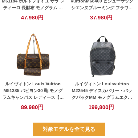
M61184 ポルトフォイユ サラ レ
vuittonM68460 ビジューサック
ティーロ 長財布 モノグラム ブ
シエンヌブルーミング フラワー
ラウン レッド レディース【中
バッグチャーム レディース 金属
47,980円
37,980円
古】
素材 レザー PVC ブラウン×ピン
ク【中古】
ルイヴィトン Louis Vuitton
ルイヴィトン Louisvuitton
M51385 パピヨン30 鞄 モノグ
M22545 ディスカバリー・バッ
ラムキャンバス レディース【中
クパックMM モノグラムエクリ
古】
プス ブラック 【中古】
89,980円
199,800円
対象モデルを全て見る