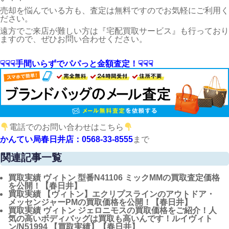
売却を悩んでいる方も、査定は無料ですのでお気軽にご利用く
ださい。
遠方でご来店が難しい方は『宅配買取サービス』も行っており
ますので、ぜひお問い合わせください。
☟☟☟手間いらずでパパっと金額査定！☟☟☟
電話でのお問い合わせはこちら
かんてい局春日井店：0568-33-8555
まで
関連記事一覧
買取実績
ヴィトン 型番N41106 ミックMMの買取査定価格
を公開！【春日井】
買取実績
【ヴィトン】エクリプスラインのアウトドア・
メッセンジャーPMの買取価格を公開！【春日井】
買取実績
ヴィトン ジェロニモスの買取価格をご紹介！人
気の高いボディバッグは買取も高いんです！ルイヴィト
ン/N51994 【買取実績】【春日井】