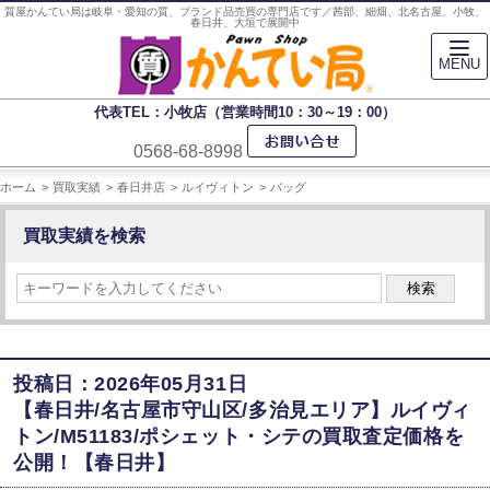
質屋かんてい局は岐阜・愛知の質、ブランド品売買の専門店です／茜部、細畑、北名古屋、小牧、
春日井、大垣で展開中
MENU
代表TEL：小牧店（営業時間10：30～19：00）
0568-68-8998
ホーム
買取実績
春日井店
ルイヴィトン
バッグ
買取実績を検索
検索
投稿日：2026年05月31日
【春日井/名古屋市守山区/多治見エリア】ルイヴィ
トン/M51183/ポシェット・シテの買取査定価格を
公開！【春日井】