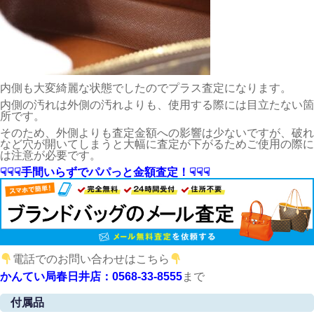
内側も大変綺麗な状態でしたのでプラス査定になります。
内側の汚れは外側の汚れよりも、使用する際には目立たない箇
所です。
そのため、外側よりも査定金額への影響は少ないですが、破れ
など穴が開いてしまうと大幅に査定が下がるためご使用の際に
は注意が必要です。
☟☟☟手間いらずでパパっと金額査定！☟☟☟
電話でのお問い合わせはこちら
かんてい局春日井店：0568-33-8555
まで
付属品