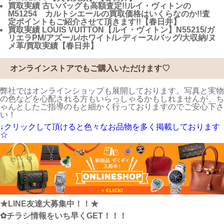
買取実績
古いバッグも高額査定!!ルイ・ヴィトンの
M51254 カルトシエールの買取価格はいくらなのか!!査
定ポイントもご紹介させて頂きます!!【春日井】
買取実績
LOUIS VUITTON【ルイ・ヴィトン】N55215/ガ
リエラPM/アズール/ホワイト/レディース/バッグ/大収納/ヌ
メ革/買取実績【春日井】
オンラインストアでもご購入いただけます♡
弊社ではオンラインショップも展開しております。写真と実物
の色などを心配される方もいらっしゃるかもしれませんが、ち
ゃんとしたご指導のもと細かく行っておりますのでご安心下さ
い！
↓クリックして頂けると色々なお品物を多く掲載しております
☆
★LINE友達大募集中！！★
✿チラシ情報をいち早くGET！！！