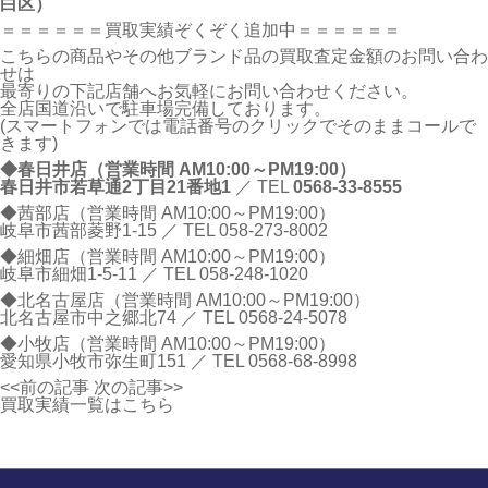
白区）
＝＝＝＝＝＝買取実績ぞくぞく追加中＝＝＝＝＝＝
こちらの商品やその他ブランド品の買取査定金額のお問い合わ
せは
最寄りの下記店舗へお気軽にお問い合わせください。
全店国道沿いで駐車場完備しております。
(スマートフォンでは電話番号のクリックでそのままコールで
きます)
◆春日井店（営業時間 AM10:00～PM19:00）
春日井市若草通2丁目21番地1
／ TEL
0568-33-8555
◆茜部店（営業時間 AM10:00～PM19:00）
岐阜市茜部菱野1-15 ／ TEL
058-273-8002
◆細畑店（営業時間 AM10:00～PM19:00）
岐阜市細畑1-5-11 ／ TEL
058-248-1020
◆北名古屋店（営業時間 AM10:00～PM19:00）
北名古屋市中之郷北74 ／ TEL
0568-24-5078
◆小牧店（営業時間 AM10:00～PM19:00）
愛知県小牧市弥生町151 ／ TEL
0568-68-8998
<<前の記事
次の記事>>
買取実績一覧はこちら