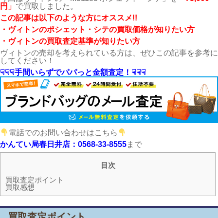
円」
で買取しました。
こ
の記事は以下のような方にオススメ!!
・ヴィトン
のポシェット・シテの買取価格が知りたい方
・ヴィトンの買取査定基準が知りたい方
ヴィトンの売却を考えられている方は、ぜひこの記事を参考に
してください！
☟☟☟手間いらずでパパっと金額査定！☟☟☟
電話でのお問い合わせはこちら
かんてい局春日井店：0568-33-8555
まで
目次
買取査定ポイント
買取感想
買取査定ポイント