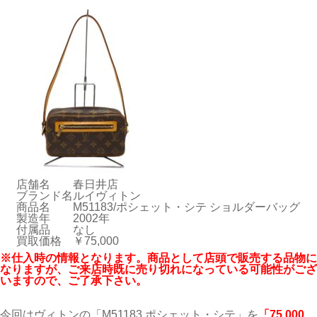
店舗名
春日井店
ブランド名
ルイヴィトン
商品名
M51183/ポシェット・シテ ショルダーバッグ
製造年
2002年
付属品
なし
買取価格
￥75,000
※仕入時の情報となります。商品として店頭で販売する品物に
なりますが、ご来店時既に売り切れになっている可能性がござ
いますので、ご了承下さい。
今回はヴィトンの「M51183 ポシェット・シテ」を
「75
,000