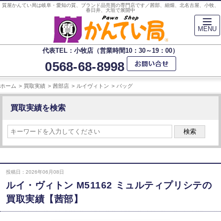
質屋かんてい局は岐阜・愛知の質、ブランド品売買の専門店です／茜部、細畑、北名古屋、小牧、
春日井、大垣で展開中
MENU
代表TEL：小牧店（営業時間10：30～19：00）
0568-68-8998
ホーム
買取実績
茜部店
ルイヴィトン
バッグ
買取実績を検索
検索
投稿日：2026年06月08日
ルイ・ヴィトン M51162 ミュルティプリシテの
買取実績【茜部】