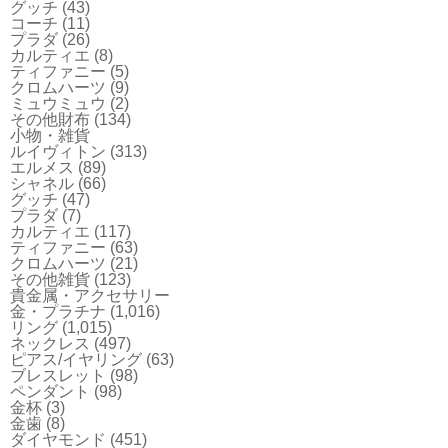
グッチ
(43)
コーチ
(11)
プラダ
(26)
カルティエ
(8)
ティファニー
(5)
クロムハーツ
(9)
ミュウミュウ
(2)
その他財布
(134)
小物・雑貨
ルイヴィトン
(313)
エルメス
(89)
シャネル
(66)
グッチ
(47)
プラダ
(7)
カルティエ
(117)
ティファニー
(63)
クロムハーツ
(21)
その他雑貨
(123)
貴金属・アクセサリー
金・プラチナ
(1,016)
リング
(1,015)
ネックレス
(497)
ピアス/イヤリング
(63)
ブレスレット
(98)
ペンダント
(98)
金杯
(3)
金歯
(8)
ダイヤモンド
(451)