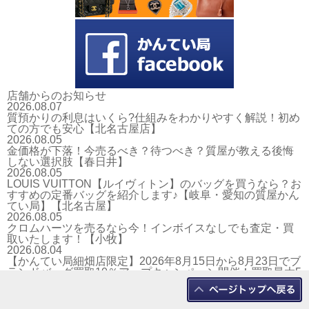
店舗からのお知らせ
2026.08.07
質預かりの利息はいくら?仕組みをわかりやすく解説！初め
ての方でも安心【北名古屋店】
2026.08.05
金価格が下落！今売るべき？待つべき？質屋が教える後悔
しない選択肢【春日井】
2026.08.05
LOUIS VUITTON【ルイヴィトン】のバッグを買うなら？お
すすめの定番バッグを紹介します♪【岐阜・愛知の質屋かん
てい局】【北名古屋】
2026.08.05
クロムハーツを売るなら今！インボイスなしでも査定・買
取いたします！【小牧】
2026.08.04
【かんてい局細畑店限定】2026年8月15日から8月23日でブ
ランドバッグ買取10％アップキャンペーン開催！買取最大5
万円アップ！！岐阜市細畑【細畑】
2026.08.04
【北名古屋/一宮/稲沢エリア】カルティエ/リングの買取なら