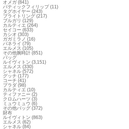
オメガ
(841)
パティックフィリップ
(11)
タグホイヤー
(243)
ブライトリング
(217)
ブルガリ
(129)
カルティエ
(264)
セイコー
(633)
カシオ
(303)
ガガミラノ
(16)
パネライ
(79)
エルメス
(105)
その他腕時計
(851)
バッグ
ルイヴィトン
(3,151)
エルメス
(330)
シャネル
(572)
グッチ
(177)
コーチ
(41)
プラダ
(98)
カルティエ
(10)
ティファニー
(2)
クロムハーツ
(3)
ミュウミュウ
(6)
その他バッグ
(372)
財布
ルイヴィトン
(863)
エルメス
(62)
シャネル
(84)