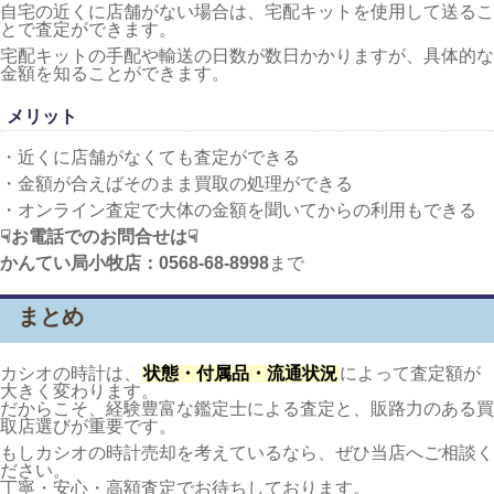
自宅の近くに店舗がない場合は、宅配キットを使用して送るこ
とで査定ができます。
宅配キットの手配や輸送の日数が数日かかりますが、具体的な
金額を知ることができます。
メリット
・近くに店舗がなくても査定ができる
・金額が合えばそのまま買取の処理ができる
・オンライン査定で大体の金額を聞いてからの利用もできる
☟お電話でのお問合せは☟
かんてい局小牧店：0568-68-8998
まで
まとめ
カシオの時計は、
状態・付属品・流通状況
によって査定額が
大きく変わります。
だからこそ、経験豊富な鑑定士による査定と、販路力のある買
取店選びが重要です。
もしカシオの時計売却を考えているなら、ぜひ当店へご相談く
ださい。
丁寧・安心・高額査定でお待ちしております。