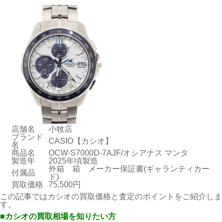
店舗名
小牧店
ブランド
CASIO【カシオ】
名
商品名
OCW-S7000D-7AJF/オシアナス マンタ
製造年
2025年頃製造
外箱 箱 メーカー保証書(ギャランティカー
付属品
ド)
買取価格
75,500円
この記事ではカシオの買取価格と査定のポイントをご紹介しま
す。
■カシオの買取相場を知りたい方