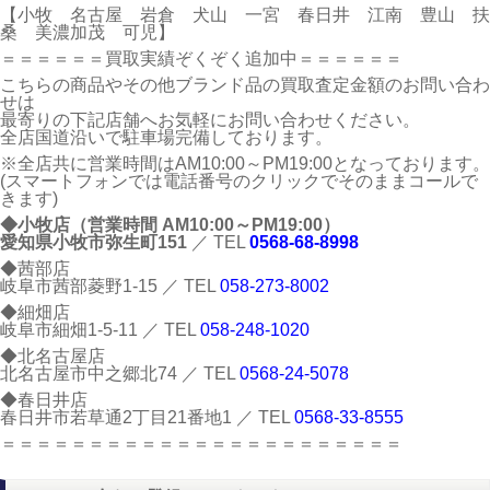
【小牧 名古屋 岩倉 犬山 一宮 春日井 江南 豊山 扶
桑 美濃加茂 可児】
＝＝＝＝＝＝買取実績ぞくぞく追加中＝＝＝＝＝＝
こちらの商品やその他ブランド品の買取査定金額のお問い合わ
せは
最寄りの下記店舗へお気軽にお問い合わせください。
全店国道沿いで駐車場完備しております。
※全店共に営業時間はAM10:00～PM19:00となっております。
(スマートフォンでは電話番号のクリックでそのままコールで
きます)
◆小牧店（営業時間 AM10:00～PM19:00）
愛知県小牧市弥生町151
／ TEL
0568-68-8998
◆茜部店
岐阜市茜部菱野1-15 ／ TEL
058-273-8002
◆細畑店
岐阜市細畑1-5-11 ／ TEL
058-248-1020
◆北名古屋店
北名古屋市中之郷北74 ／ TEL
0568-24-5078
◆春日井店
春日井市若草通2丁目21番地1 ／ TEL
0568-33-8555
＝＝＝＝＝＝＝＝＝＝＝＝＝＝＝＝＝＝＝＝＝＝＝