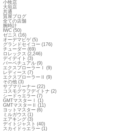
小牧店
大垣店
共通
質屋ブログ
全ての店舗
腕時計
IWC
(50)
ゼニス
(16)
オーデマピゲ
(5)
グランドセイコー
(176)
チューダー
(69)
ロレックス
(2,246)
デイデイト
(3)
パーペチュアル
(9)
エクスプローラーⅠ
(9)
レディース
(7)
エクスプローラーⅡ
(9)
その他
(3)
サブマリーナー
(22)
コスモグラフデイトナ
(2)
シードゥエラー
(7)
GMTマスターⅠ
(1)
GMTマスターⅡ
(11)
ヨットマスター
(6)
ミルガウス
(1)
エアキング
(3)
デイトジャスト
(40)
スカイドゥエラー
(1)