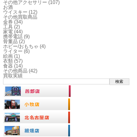
その他アクセサリー
(107)
お酒
ウイスキー
(12)
その他買取商品
金券
(34)
工具
(2)
家電
(44)
携帯電話
(9)
骨董品
(2)
ホビー/おもちゃ
(4)
ライター
(6)
絵画
(1)
衣類
(57)
食器
(14)
その他商品
(42)
買取実績
検索