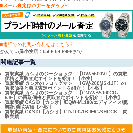
■メール査定はバナーをタップ☟
■電話でのお問い合わせはこちら☟
かんてい局小牧店：0568-68-8998
まで
関連記事一覧
買取実績
カシオのジーショック！【DW-5600VT】の買取
価格と買取査定ポイントを紹介！【小牧】
買取実績
カシオのフロッグマン！【GW-200MS-1JF】の
買取価格と買取査定ポイントを紹介！【小牧】
買取実績
カシオのジーショック！【GMW-B5000GD-
9JF】の買取価格と買取査定ポイントを紹介！【小牧】
買取実績
CASIO【カシオ】/EQW-M1100/エディフィス/腕
時計/買取実績【小牧】
買取実績
CASIO【カシオ】GD-100-1BJF/G-SHOCK 買
取実績