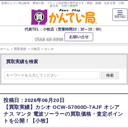
質屋かんてい局は岐阜・愛知の質、ブランド品売買の専門店です／茜部、細畑、北名古屋、小牧、
春日井、大垣で展開中
MENU
代表TEL：小牧店（営業時間10：30～19：00）
0568-68-8998
ホーム
買取実績
小牧店
カシオ
買取実績を検索
検索
投稿日：2026年06月20日
【買取実績】カシオ OCW-S7000D-7AJF オシア
ナス マンタ 電波ソーラーの買取価格・査定ポイン
トを公開！【小牧】