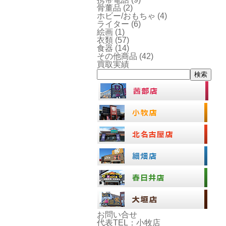
骨董品
(2)
ホビー/おもちゃ
(4)
ライター
(6)
絵画
(1)
衣類
(57)
食器
(14)
その他商品
(42)
買取実績
検索
お問い合せ
代表TEL：小牧店