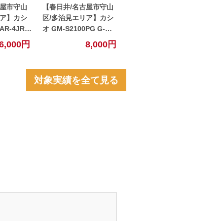
古屋市守山
【春日井/名古屋市守山
リア】カシ
区/多治見エリア】カシ
オ GM-S2100PG G-
の買取査定価
SHOCKの買取査定価格
6,000円
8,000円
春日井】
を公開！【春日井】
対象実績を全て見る