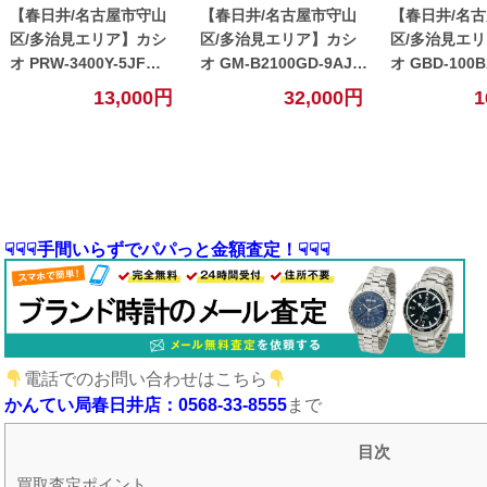
【春日井/名古屋市守山
【春日井/名古屋市守山
【春日井/名
区/多治見エリア】カシ
区/多治見エリア】カシ
区/多治見エ
オ PRW-3400Y-5JF
オ GM-B2100GD-9AJF
オ GBD-100BAR-4JR
PRO TREK プロトレッ
G-SHOCKの買取査定価
G-SHOCK
13,000円
32,000円
1
クの買取査定価格を公
格を公開！【春日井】
格を公開！【
開！【春日井】
☟☟☟手間いらずでパパっと金額査定！☟☟☟
電話でのお問い合わせはこちら
かんてい局春日井店：0568-33-8555
まで
目次
買取査定ポイント