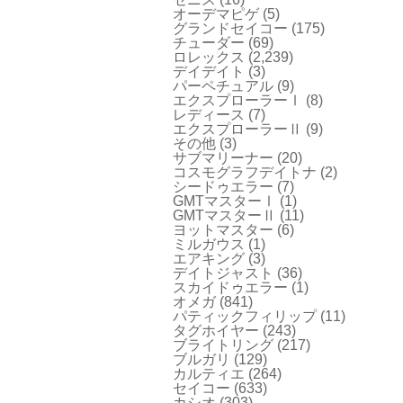
オーデマピゲ
(5)
グランドセイコー
(175)
チューダー
(69)
ロレックス
(2,239)
デイデイト
(3)
パーペチュアル
(9)
エクスプローラーⅠ
(8)
レディース
(7)
エクスプローラーⅡ
(9)
その他
(3)
サブマリーナー
(20)
コスモグラフデイトナ
(2)
シードゥエラー
(7)
GMTマスターⅠ
(1)
GMTマスターⅡ
(11)
ヨットマスター
(6)
ミルガウス
(1)
エアキング
(3)
デイトジャスト
(36)
スカイドゥエラー
(1)
オメガ
(841)
パティックフィリップ
(11)
タグホイヤー
(243)
ブライトリング
(217)
ブルガリ
(129)
カルティエ
(264)
セイコー
(633)
カシオ
(303)