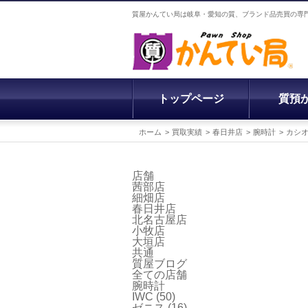
質屋かんてい局は岐阜・愛知の質、ブランド品売買の専
トップページ
質預
ホーム
買取実績
春日井店
腕時計
カシ
店舗
茜部店
細畑店
春日井店
北名古屋店
小牧店
大垣店
共通
質屋ブログ
全ての店舗
腕時計
IWC
(50)
ゼニス
(16)