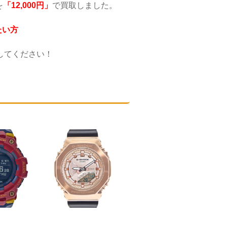
を
「12,000
円」
で買取しました。
たい方
してください！