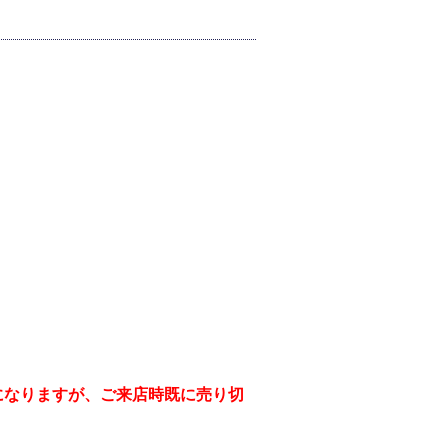
】
）
になりますが、ご来店時既に売り切