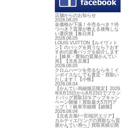
店舗からのお知らせ
2026.08.05
金価格が下落！今売るべき？待
つべき？質屋が教える後悔しな
い選択肢【春日井】
2026.08.05
LOUIS VUITTON【ルイヴィト
ン】のバッグを買うなら？おす
すめの定番バッグを紹介します
♪【岐阜・愛知の質屋かんてい
局】【北名古屋】
2026.08.05
クロムハーツを売るなら今！イ
ンボイスなしでも査定・買取い
たします！【小牧】
2026.08.04
【かんてい局細畑店限定】2026
年8月15日から8月23日でブラン
ドバッグ買取10％アップキャン
ペーン開催！買取最大5万円ア
ップ！！岐阜市細畑【細畑】
2026.08.04
【北名古屋/一宮/稲沢エリア】
カルティエ/リングの買取なら質
屋かんてい局へ！買取実績公開