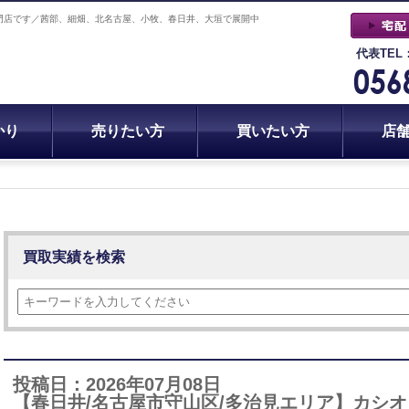
門店です／茜部、細畑、北名古屋、小牧、春日井、大垣で展開中
代表TEL
かり
売りたい方
買いたい方
店
オ
買取実績を検索
投稿日：2026年07月08日
【春日井/名古屋市守山区/多治見エリア】カシオ PRG-