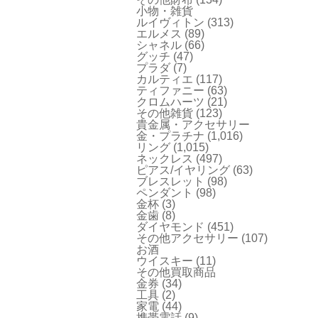
小物・雑貨
ルイヴィトン
(313)
エルメス
(89)
シャネル
(66)
グッチ
(47)
プラダ
(7)
カルティエ
(117)
ティファニー
(63)
クロムハーツ
(21)
その他雑貨
(123)
貴金属・アクセサリー
金・プラチナ
(1,016)
リング
(1,015)
ネックレス
(497)
ピアス/イヤリング
(63)
ブレスレット
(98)
ペンダント
(98)
金杯
(3)
金歯
(8)
ダイヤモンド
(451)
その他アクセサリー
(107)
お酒
ウイスキー
(11)
その他買取商品
金券
(34)
工具
(2)
家電
(44)
携帯電話
(9)