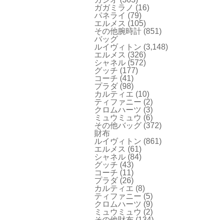
ガガミラノ
(16)
パネライ
(79)
エルメス
(105)
その他腕時計
(851)
バッグ
ルイヴィトン
(3,148)
エルメス
(326)
シャネル
(572)
グッチ
(177)
コーチ
(41)
プラダ
(98)
カルティエ
(10)
ティファニー
(2)
クロムハーツ
(3)
ミュウミュウ
(6)
その他バッグ
(372)
財布
ルイヴィトン
(861)
エルメス
(61)
シャネル
(84)
グッチ
(43)
コーチ
(11)
プラダ
(26)
カルティエ
(8)
ティファニー
(5)
クロムハーツ
(9)
ミュウミュウ
(2)
その他財布
(134)