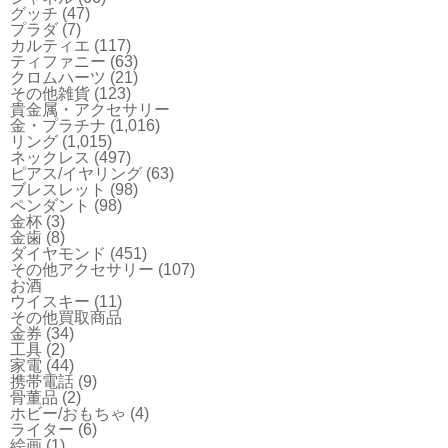
グッチ
(47)
プラダ
(7)
カルティエ
(117)
ティファニー
(63)
クロムハーツ
(21)
その他雑貨
(123)
貴金属・アクセサリー
金・プラチナ
(1,016)
リング
(1,015)
ネックレス
(497)
ピアス/イヤリング
(63)
ブレスレット
(98)
ペンダント
(98)
金杯
(3)
金歯
(8)
ダイヤモンド
(451)
その他アクセサリー
(107)
お酒
ウイスキー
(11)
その他買取商品
金券
(34)
工具
(2)
家電
(44)
携帯電話
(9)
骨董品
(2)
ホビー/おもちゃ
(4)
ライター
(6)
絵画
(1)