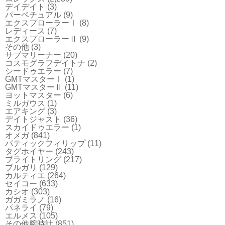
デイデイト
(3)
パーペチュアル
(9)
エクスプローラーⅠ
(8)
レディース
(7)
エクスプローラーⅡ
(9)
その他
(3)
サブマリーナー
(20)
コスモグラフデイトナ
(2)
シードゥエラー
(7)
GMTマスターⅠ
(1)
GMTマスターⅡ
(11)
ヨットマスター
(6)
ミルガウス
(1)
エアキング
(3)
デイトジャスト
(36)
スカイドゥエラー
(1)
オメガ
(841)
パティックフィリップ
(11)
タグホイヤー
(243)
ブライトリング
(217)
ブルガリ
(129)
カルティエ
(264)
セイコー
(633)
カシオ
(303)
ガガミラノ
(16)
パネライ
(79)
エルメス
(105)
その他腕時計
(851)