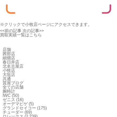
※クリックで小牧店ページにアクセスできます。
<<前の記事
次の記事>>
買取実績一覧はこちら
店舗
茜部店
細畑店
春日井店
北名古屋店
小牧店
大垣店
共通
質屋ブログ
全ての店舗
腕時計
IWC
(50)
ゼニス
(16)
オーデマピゲ
(5)
グランドセイコー
(175)
チューダー
(69)
ロレックス
(2,239)