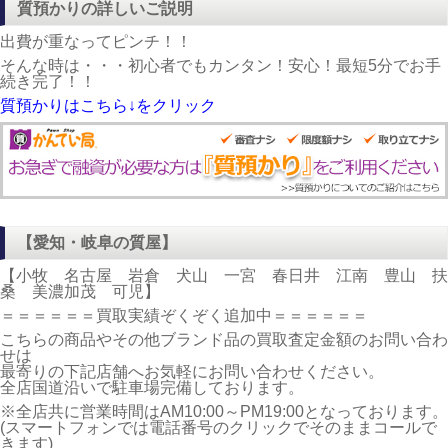
質預かりの詳しいご説明
出費が重なってピンチ！！
そんな時は・・・初心者でもカンタン！安心！最短5分でお手
続き完了！！
質預かりはこちら↓をクリック
【愛知・岐阜の質屋】
【小牧 名古屋 岩倉 犬山 一宮 春日井 江南 豊山 扶
桑 美濃加茂 可児】
＝＝＝＝＝＝買取実績ぞくぞく追加中＝＝＝＝＝＝
こちらの商品やその他ブランド品の買取査定金額のお問い合わ
せは
最寄りの下記店舗へお気軽にお問い合わせください。
全店国道沿いで駐車場完備しております。
※全店共に営業時間はAM10:00～PM19:00となっております。
(スマートフォンでは電話番号のクリックでそのままコールで
きます)