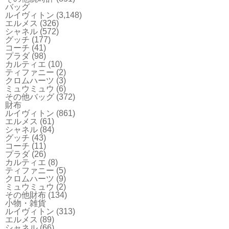
バッグ
ルイヴィトン
(3,148)
エルメス
(326)
シャネル
(572)
グッチ
(177)
コーチ
(41)
プラダ
(98)
カルティエ
(10)
ティファニー
(2)
クロムハーツ
(3)
ミュウミュウ
(6)
その他バッグ
(372)
財布
ルイヴィトン
(861)
エルメス
(61)
シャネル
(84)
グッチ
(43)
コーチ
(11)
プラダ
(26)
カルティエ
(8)
ティファニー
(5)
クロムハーツ
(9)
ミュウミュウ
(2)
その他財布
(134)
小物・雑貨
ルイヴィトン
(313)
エルメス
(89)
シャネル
(66)