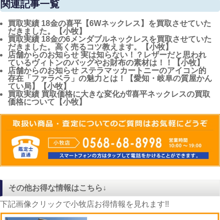
関連記事一覧
買取実績
18金の喜平【6Wネックレス】を買取させていた
だきました。【小牧】
買取実績
18金の6メンダブルネックレスを買取させていた
だきました。高く売るコツ教えます。【小牧】
店舗からのお知らせ
実は知らない！？レザーだと思われ
ているヴィトンのバッグやお財布の素材は！！【小牧】
店舗からのお知らせ
ステラマッカートニーのアイコン的
存在「ファラベラ」の魅力とは！【愛知・岐阜の質屋かん
てい局】【小牧】
買取実績
買取価格に大きな変化が⁉喜平ネックレスの買取
価格について【小牧】
その他お得な情報はこちら↓
下記画像クリックで小牧店お得情報を見れます!!