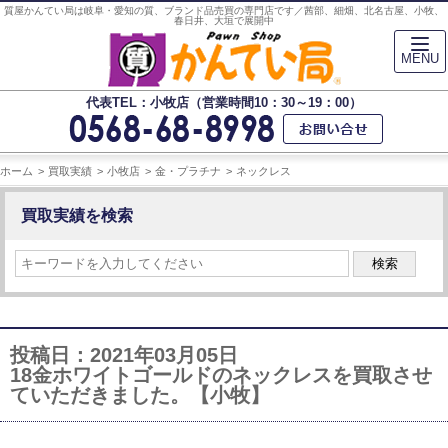
質屋かんてい局は岐阜・愛知の質、ブランド品売買の専門店です／茜部、細畑、北名古屋、小牧、
春日井、大垣で展開中
MENU
代表TEL：小牧店（営業時間10：30～19：00）
ホーム
買取実績
小牧店
金・プラチナ
ネックレス
買取実績を検索
検索
投稿日：2021年03月05日
18金ホワイトゴールドのネックレスを買取させ
ていただきました。【小牧】