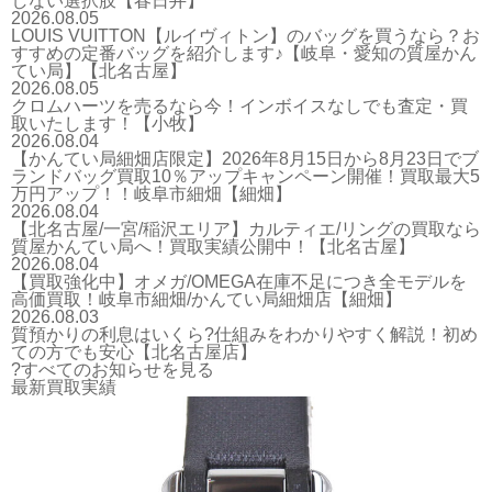
しない選択肢【春日井】
2026.08.05
LOUIS VUITTON【ルイヴィトン】のバッグを買うなら？お
すすめの定番バッグを紹介します♪【岐阜・愛知の質屋かん
てい局】【北名古屋】
2026.08.05
クロムハーツを売るなら今！インボイスなしでも査定・買
取いたします！【小牧】
2026.08.04
【かんてい局細畑店限定】2026年8月15日から8月23日でブ
ランドバッグ買取10％アップキャンペーン開催！買取最大5
万円アップ！！岐阜市細畑【細畑】
2026.08.04
【北名古屋/一宮/稲沢エリア】カルティエ/リングの買取なら
質屋かんてい局へ！買取実績公開中！【北名古屋】
2026.08.04
【買取強化中】オメガ/OMEGA在庫不足につき全モデルを
高価買取！岐阜市細畑/かんてい局細畑店【細畑】
2026.08.03
質預かりの利息はいくら?仕組みをわかりやすく解説！初め
ての方でも安心【北名古屋店】
?すべてのお知らせを見る
最新買取実績