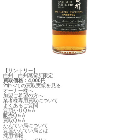
【サントリー】
白州 白州蒸留所限定
買取価格：4,000円
?すべての買取実績を見る
オーナー様へ
加盟ご希望の方へ
業者様専用買取について
よくあるご質問
質預かりQ＆A
販売Q＆A
買取Q＆A
かんてい局について
質屋かんてい局とは
採用情報