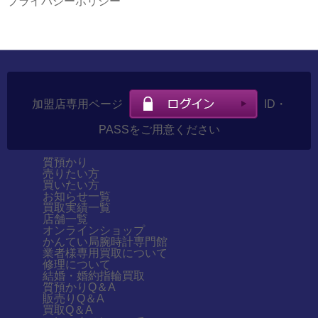
プライバシーポリシー
加盟店専用ページ
ID・
PASSをご用意ください
質預かり
売りたい方
買いたい方
お知らせ一覧
買取実績一覧
店舗一覧
オンラインショップ
かんてい局腕時計専門館
業者様専用買取について
修理について
結婚・婚約指輪買取
質預かりQ＆A
販売りQ＆A
買取Q＆A