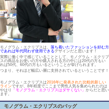
モノグラム・エクリプスは、
落ち着いたファッションを好む方
であれば年代問わず使用できる
デザインだと思います！
実際に働く中で感じていることとして、モノグラム・エクリプ
スの商品をお使いの方や購入される方の中には20代の方もい
れば50代、60代の方もいるということが挙げられます。
つまり、それほど幅広い層に支持されているということです！
モノグラム・エクリプスは
2016年に発表された比較的新しい
ライン
ですが、8年程度でここまで男性人気を集められたのは
やはり
「モノグラム・エクリプスはダサくない」
からだと思い
ます。
モノグラム・エクリプスのバッグ