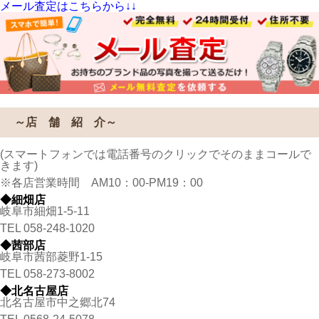
メール査定はこちらから↓↓
～店 舗 紹 介～
(スマートフォンでは電話番号のクリックでそのままコールで
きます)
※各店営業時間 AM10：00-PM19：00
◆細畑店
岐阜市細畑1-5-11
TEL
058-248-1020
◆茜部店
岐阜市茜部菱野1-15
TEL
058-273-8002
◆北名古屋店
北名古屋市中之郷北74