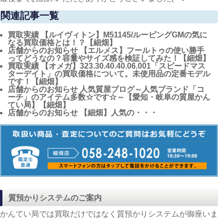
関連記事一覧
買取実績
【ルイヴィトン】M51145/ルーピングGMの気に
なる買取価格とは！？【細畑】
店舗からのお知らせ
【エルメス】フールトゥの使い勝手
ってどうなの？容量やサイズ感を検証してみた！【細畑】
買取実績
【オメガ】323.30.40.40.06.001「スピードマス
ターデイト」の買取価格について。未使用品の定番モデル
です！【細畑】
店舗からのお知らせ
人気質屋ブログ～人気ブランド「コ
ーチ」のアイテム多数☆です☆～【愛知・岐阜の質屋かん
てい局】【細畑】
店舗からのお知らせ
【細畑】人気の・・・
質預かりシステムのご案内
かんてい局では買取だけではなく質預かりシステムが御座いま