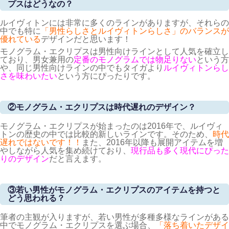
プスはどうなの？
ルイヴィトンには非常に多くのラインがありますが、それらの
中でも特に
「男性らしさとルイヴィトンらしさ」のバランスが
優れている
デザインだと思います！
モノグラム・エクリプスは男性向けラインとして人気を確立し
ており、男女兼用の
定番のモノグラムでは物足りない
という方
や、同じ男性向けラインの中でもタイガより
ルイヴィトンらし
さを味わいたい
という方にぴったりです。
②モノグラム・エクリプスは時代遅れのデザイン？
モノグラム・エクリプスが始まったのは2016年で、ルイヴィ
トンの歴史の中では比較的新しいラインです。そのため、
時代
遅れではないです！！
また、2016年以降も展開アイテムを増
やしながら人気を集め続けており、
現行品も多く現代にぴった
りのデザイン
だと言えます。
③若い男性がモノグラム・エクリプスのアイテムを持つと
どう思われる？
筆者の主観が入りますが、若い男性が多種多様なラインがある
中でモノグラム・エクリプスを選ぶ場合、
「落ち着いたデザイ