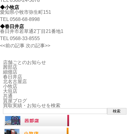
TEL
0568-24-5078
◆小牧店
愛知県小牧市弥生町151
TEL
0568-68-8998
◆春日井店
春日井市若草通2丁目21番地1
TEL
0568-33-8555
<<前の記事
次の記事>>
店舗ごとのお知らせ
茜部店
細畑店
春日井店
北名古屋店
小牧店
大垣店
共通
質屋ブログ
買取実績・お知らせを検索
検索