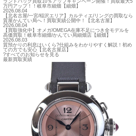
ランドバッグ買取10％アップキャンペーン開催！買取最大5
万円アップ！！岐阜市細畑【細畑】
2026.08.04
【北名古屋/一宮/稲沢エリア】カルティエ/リングの買取なら
質屋かんてい局へ！買取実績公開中！【北名古屋】
2026.08.04
【買取強化中】オメガ/OMEGA在庫不足につき全モデルを
高価買取！岐阜市細畑/かんてい局細畑店【細畑】
2026.08.03
質預かりの利息はいくら?仕組みをわかりやすく解説！初め
ての方でも安心【北名古屋店】
?すべてのお知らせを見る
最新買取実績