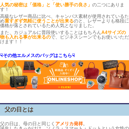
人気の秘密は「価格」と「使い勝手の良さ」
の二つにありま
す！
高級なレザー商品に比べ、キャンバス素材が使用されているた
め
重すぎず気軽に使うことが出来る
のと、レザーよりも格段に
価格が落とされているため人気となりました。
また、カジュアルに普段使いすることはもちろん
A4サイズの
物も入れる事が出来るの
で、ビジネスシーンでもお使いいただ
けます！！
☟その他エルメスのバッグはこちら☟
父の日とは
父の日は、母の日と同じく
アメリカ発祥
。
誕生したきっかけは、ソノラ・スマート・ドットという女性の