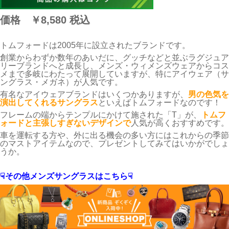
価格
￥8,580
税込
トムフォードは2005年に設立されたブランドです。
創業からわずか数年のあいだに、グッチなどと並ぶラグジュア
リーブランドへと成長し、メンズ・ウィメンズウェアからコス
メまで多岐にわたって展開していますが、特にアイウェア（サ
ングラス・メガネ）が人気です。
有名なアイウェアブランドはいくつかありますが、
男の色気を
演出してくれるサングラス
といえばトムフォードなのです！
フレームの端からテンプルにかけて施された「T」が、
トムフ
ォードと主張しすぎないデザインで
人気が高くおすすめです。
車を運転する方や、外に出る機会の多い方にはこれからの季節
のマストアイテムなので、プレゼントしてみてはいかがでしょ
うか。
☟その他メンズサングラスはこちら☟