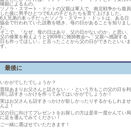
嘆願によるもの。
ソノラ・スマート・ドットの父親は軍人で、南北戦争から復員
した後に男手ひとつで6人の子どもたちを育て上げました。
6人兄弟の末っ子だったソノラ・スマート・ドットは、ある日
協会で行われていた説教を聴き、母の日があることを知りまし
た。
そこで、「
なぜ、母の日はあり、父の日がないのか
」と思い、
父の偉業を称えようと1909年に牧師教会へ「父親へ感謝する
日も作ってほしい」と言ったことから父の日ができたといいま
す。
最後に
いかがでしたでしょうか？
普段あまりお父さんと話さない・・という方もこの父の日を利
用し話すきっかけを作ってみてはいかがでしょうか！
実はお父さんも話すきっかけが欲しかったりするかもしれませ
んよ！
父の日に向けてプレゼントをお探しの方は是非一度かんてい局
に足を運んでみてください！
ご一緒に選ばせていただきます！