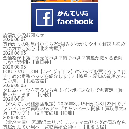
店舗からのお知らせ
2026.08.07
質預かりの利息はいくら?仕組みをわかりやすく解説！初め
ての方でも安心【北名古屋店】
2026.08.05
金価格が下落！今売るべき？待つべき？質屋が教える後悔
しない選択肢【春日井】
2026.08.05
LOUIS VUITTON【ルイヴィトン】のバッグを買うなら？お
すすめの定番バッグを紹介します♪【岐阜・愛知の質屋かん
てい局】【北名古屋】
2026.08.05
クロムハーツを売るなら今！インボイスなしでも査定・買
取いたします！【小牧】
2026.08.04
【かんてい局細畑店限定】2026年8月15日から8月23日でブ
ランドバッグ買取10％アップキャンペーン開催！買取最大5
万円アップ！！岐阜市細畑【細畑】
2026.08.04
【北名古屋/一宮/稲沢エリア】カルティエ/リングの買取なら
質屋かんてい局へ！買取実績公開中！【北名古屋】