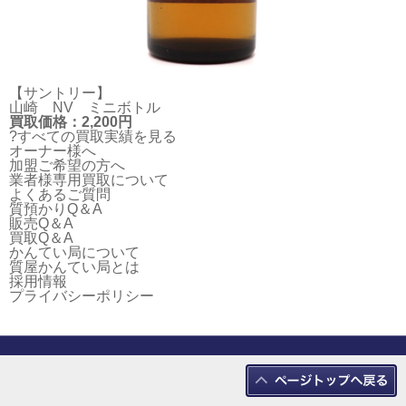
【サントリー】
山崎 NV ミニボトル
買取価格：2,200円
?すべての買取実績を見る
オーナー様へ
加盟ご希望の方へ
業者様専用買取について
よくあるご質問
質預かりQ＆A
販売Q＆A
買取Q＆A
かんてい局について
質屋かんてい局とは
採用情報
プライバシーポリシー