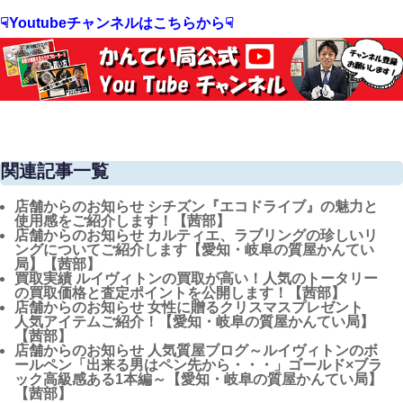
☟Youtubeチャンネルはこちらから☟
関連記事一覧
店舗からのお知らせ
シチズン『エコドライブ』の魅力と
使用感をご紹介します！【茜部】
店舗からのお知らせ
カルティエ、ラブリングの珍しいリ
ングについてご紹介します【愛知・岐阜の質屋かんてい
局】【茜部】
買取実績
ルイヴィトンの買取が高い！人気のトータリー
の買取価格と査定ポイントを公開します！【茜部】
店舗からのお知らせ
女性に贈るクリスマスプレゼント
人気アイテムご紹介！【愛知・岐阜の質屋かんてい局】
【茜部】
店舗からのお知らせ
人気質屋ブログ～ルイヴィトンのボ
ールペン「出来る男はペン先から・・・」ゴールド×ブラ
ック高級感ある1本編～【愛知・岐阜の質屋かんてい局】
【茜部】