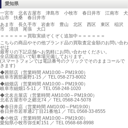
愛知県
一宮市 北名古屋市 津島市 小牧市 春日井市 江南市 犬
山市 扶桑 春日井市
あま市 長久手市 岩倉市 豊山 北区 西区 東区 稲沢
市 清須 尾張 大口
＝＝＝＝＝＝買取実績ぞくぞく追加中＝＝＝＝＝＝
こちらの商品やその他ブランド品の買取査定金額のお問い合わ
せは
最寄りの下記店舗へお気軽にお問い合わせください。
全店国道沿いで駐車場完備しております。
(スマートフォンでは電話番号のクリックでそのままコールで
きます)
◆茜部店（営業時間 AM10:00～PM19:00）
岐阜市茜部菱野1-15 ／ TEL
058-273-8002
◆細畑店（営業時間 AM10:00～PM19:00）
岐阜市細畑1-5-11 ／ TEL
058-248-1020
◆北名古屋店（営業時間 AM10:00～PM19:00）
北名古屋市中之郷北74 ／ TEL
0568-24-5078
◆春日井店（営業時間 AM10:00～PM19:00）
春日井市若草通2丁目21番地1 ／ TEL
0568-33-8555
◆小牧店（営業時間 AM10:00～PM19:00）
愛知県小牧市弥生町151 ／ TEL
0568-68-8998