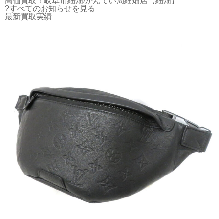
高価買取！岐阜市細畑/かんてい局細畑店【細畑】
?すべてのお知らせを見る
最新買取実績