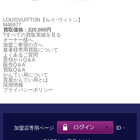
LOUISVUITTON【ルイ･ヴィトン】
M46977
買取価格：220,000円
?すべての買取実績を見る
オーナー様へ
加盟ご希望の方へ
業者様専用買取について
よくあるご質問
質預かりQ＆A
販売Q＆A
買取Q＆A
かんてい局について
質屋かんてい局とは
採用情報
プライバシーポリシー
加盟店専用ページ
ID・