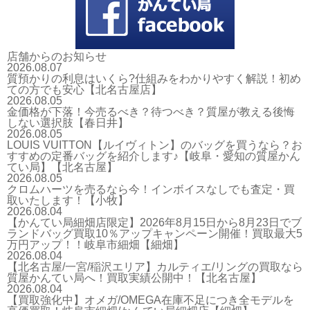
店舗からのお知らせ
2026.08.07
質預かりの利息はいくら?仕組みをわかりやすく解説！初め
ての方でも安心【北名古屋店】
2026.08.05
金価格が下落！今売るべき？待つべき？質屋が教える後悔
しない選択肢【春日井】
2026.08.05
LOUIS VUITTON【ルイヴィトン】のバッグを買うなら？お
すすめの定番バッグを紹介します♪【岐阜・愛知の質屋かん
てい局】【北名古屋】
2026.08.05
クロムハーツを売るなら今！インボイスなしでも査定・買
取いたします！【小牧】
2026.08.04
【かんてい局細畑店限定】2026年8月15日から8月23日でブ
ランドバッグ買取10％アップキャンペーン開催！買取最大5
万円アップ！！岐阜市細畑【細畑】
2026.08.04
【北名古屋/一宮/稲沢エリア】カルティエ/リングの買取なら
質屋かんてい局へ！買取実績公開中！【北名古屋】
2026.08.04
【買取強化中】オメガ/OMEGA在庫不足につき全モデルを