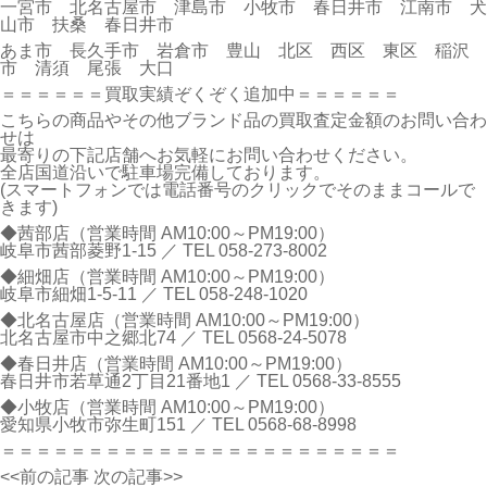
一宮市 北名古屋市 津島市 小牧市 春日井市 江南市 犬
山市 扶桑 春日井市
あま市 長久手市 岩倉市 豊山 北区 西区 東区 稲沢
市 清須 尾張 大口
＝＝＝＝＝＝買取実績ぞくぞく追加中＝＝＝＝＝＝
こちらの商品やその他ブランド品の買取査定金額のお問い合わ
せは
最寄りの下記店舗へお気軽にお問い合わせください。
全店国道沿いで駐車場完備しております。
(スマートフォンでは電話番号のクリックでそのままコールで
きます)
◆茜部店（営業時間 AM10:00～PM19:00）
岐阜市茜部菱野1-15 ／ TEL
058-273-8002
◆細畑店（営業時間 AM10:00～PM19:00）
岐阜市細畑1-5-11 ／ TEL
058-248-1020
◆北名古屋店（営業時間 AM10:00～PM19:00）
北名古屋市中之郷北74 ／ TEL
0568-24-5078
◆春日井店（営業時間 AM10:00～PM19:00）
春日井市若草通2丁目21番地1 ／ TEL
0568-33-8555
◆小牧店（営業時間 AM10:00～PM19:00）
愛知県小牧市弥生町151 ／ TEL
0568-68-8998
＝＝＝＝＝＝＝＝＝＝＝＝＝＝＝＝＝＝＝＝＝＝＝
<<前の記事
次の記事>>