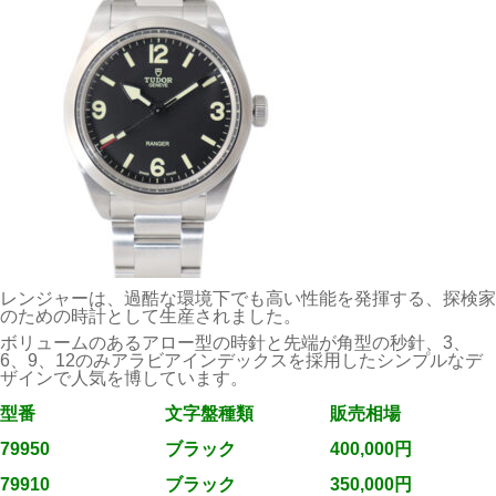
レンジャーは、過酷な環境下でも高い性能を発揮する、探検家
のための時計として生産されました。
ボリュームのあるアロー型の時針と先端が角型の秒針、3、
6、9、12のみアラビアインデックスを採用したシンプルなデ
ザインで人気を博しています。
型番
文字盤種類
販売相場
79950
ブラック
400,000円
79910
ブラック
350,000円