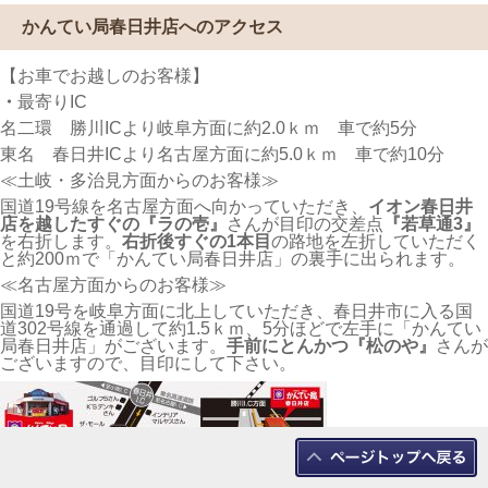
かんてい局春日井店へのアクセス
【お車でお越しのお客様】
・
最寄りIC
名二環 勝川ICより岐阜方面に約2.0ｋｍ 車で約5分
東名 春日井ICより名古屋方面に約5.0ｋｍ 車で約10分
≪土岐・多治見方面からのお客様≫
国道19号線を名古屋方面へ向かっていただき、
イオン春日井
店を越したすぐの『ラの壱』
さんが目印の交差点
『若草通3』
を右折します。
右折後すぐの1本目
の路地を左折していただく
と約200ｍで「かんてい局春日井店」の裏手に出られます。
≪名古屋方面からのお客様≫
国道19号を岐阜方面に北上していただき、春日井市に入る国
道302号線を通過して約1.5ｋｍ、5分ほどで左手に「かんてい
局春日井店」がございます。
手前にとんかつ『松のや』
さんが
ございますので、目印にして下さい。