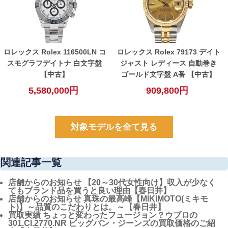
ロレックス Rolex 116500LN コ
ロレックス Rolex 79173 デイト
スモグラフデイトナ 白文字盤
ジャスト レディース 自動巻き
【中古】
ゴールド文字盤 A番 【中古】
5,580,000円
909,800円
対象モデルを全て見る
関連記事一覧
店舗からのお知らせ
【20～30代女性向け】収入が少なく
てもブランド品を買うと良い理由【春日井】
店舗からのお知らせ
真珠の最高峰【MIKIMOTO(ミキモ
ト)】～品質のこだわりとは。～【春日井】
買取実績
ちょっと変わったフュージョン？ウブロの
301.CI.2770.NR ビッグバン・ジーンズの買取価格のご紹