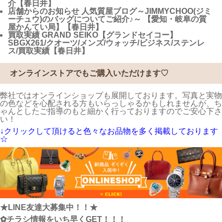
介【春日井】
店舗からのお知らせ
人気質屋ブログ～JIMMYCHOO(ジミ
ーチュウ)のバッグについてご紹介♪～ 【愛知・岐阜の質
屋かんてい局】【春日井】
買取実績
GRAND SEIKO【グランドセイコー】
SBGX261/クオーツ/メンズ/ウォッチ/ビジネス/ステンレ
ス/買取実績【春日井】
オンラインストアでもご購入いただけます♡
弊社ではオンラインショップも展開しております。写真と実物
の色などを心配される方もいらっしゃるかもしれませんが、ち
ゃんとしたご指導のもと細かく行っておりますのでご安心下さ
い！
↓クリックして頂けると色々なお品物を多く掲載しております
☆
★LINE友達大募集中！！★
✿チラシ情報をいち早くGET！！！