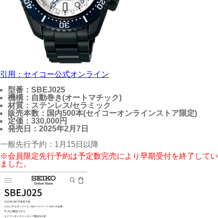
引用：セイコー公式オンライン
型番：SBEJ025
機構：自動巻き(オートマチック)
材質：ステンレス/セラミック
販売本数：国内500本(
セイコーオンラインストア限定)
定価：330,000円
発売日：2025年2月7日
一般先行予約：1月15日以降
※会員限定先行予約は予定数完売により早期受付を終了してい
ました。