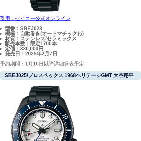
引用：セイコー公式オンライン
型番：SBEJ023
機構：自動巻き(オートマチックわ)
材質：ステンレス/セラミックス
販売本数：限定1700本
定価：330,000円
発売日：2025年2月7日
予約期間：1月16日以降詳細発表予定
SBEJ025/プロスペックス 1968ヘリテージGMT 大谷翔平