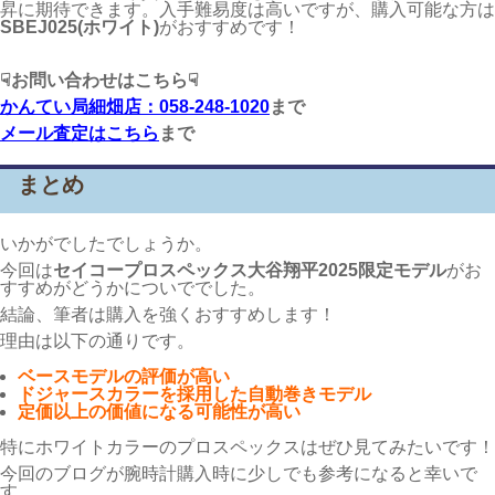
昇に期待できます。入手難易度は高いですが、購入可能な方は
SBEJ025(ホワイト)
がおすすめです！
☟お問い合わせはこちら☟
かんてい局細畑店：058-248-1020
まで
メール査定はこちら
まで
まとめ
いかがでしたでしょうか。
今回は
セイコープロスペックス
大谷翔平2025
限定モデル
がお
すすめがどうかについででした。
結論、筆者は購入を強くおすすめします！
理由は以下の通りです。
ベースモデルの評価が高い
ドジャースカラーを採用した自動巻きモデル
定価以上の価値になる可能性が高い
特にホワイトカラーのプロスペックスはぜひ見てみたいです！
今回のブログが腕時計購入時に少しでも参考になると幸いで
す。