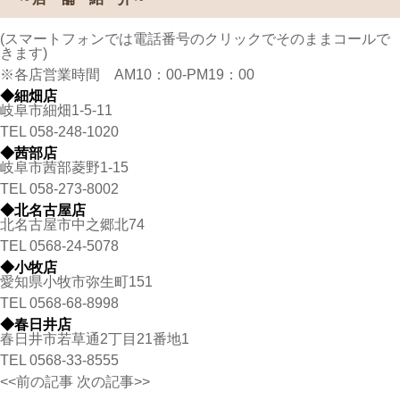
(スマートフォンでは電話番号のクリックでそのままコールで
きます)
※各店営業時間 AM10：00-PM19：00
◆細畑店
岐阜市細畑1-5-11
TEL
058-248-1020
◆茜部店
岐阜市茜部菱野1-15
TEL
058-273-8002
◆北名古屋店
北名古屋市中之郷北74
TEL
0568-24-5078
◆小牧店
愛知県小牧市弥生町151
TEL
0568-68-8998
◆春日井店
春日井市若草通2丁目21番地1
TEL
0568-33-8555
<<前の記事
次の記事>>