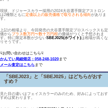
現状、ドジャースカラー採用の2024大谷選手限定アストロン
は2種類ともに
定価以上の販売価格で取引される傾向
がありま
す。
上記の相場より、今回発売の大谷選手限定プロスペックスも定
価から
プラス数万円〜数十万円程
の価値がつくと予想されま
す。特に限定本数が少ない
SBEJ025(ホワイト)
は相場が高くな
りそうです。
☟お問い合わせはこちら☟
かんてい局細畑店：058-248-1020
まで
メール査定はこちら
まで
「SBEJ023」と「SBEJ025」はどちらがおす
すめ？
見た目の違いはフェイスカラーのみのため、好みによっておす
すめは変わります。