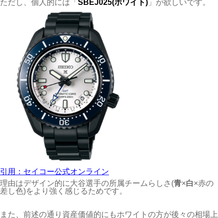
ただし、個人的には「
SBEJ025(ホワイト)
」が欲しいです。
引用：セイコー公式オンライン
理由はデザイン的に大谷選手の所属チームらしさ(
青
×
白
×赤の
差し色)をより強く感じるためです。
また、前述の通り資産価値的にもホワイトの方が後々の相場上