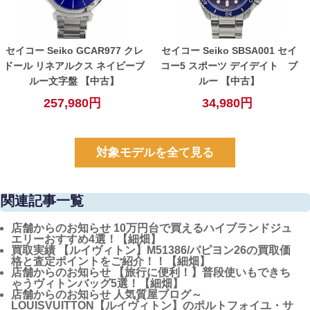
セイコー Seiko GCAR977 クレ
セイコー Seiko SBSA001 セイ
ドール リネアルクス ネイビーブ
コー5 スポーツ デイデイト ブ
ルー文字盤 【中古】
ルー 【中古】
257,980円
34,980円
対象モデルを全て見る
関連記事一覧
店舗からのお知らせ
10万円台で買えるハイブランドジュ
エリーおすすめ4選！【細畑】
買取実績
【ルイヴィトン】M51386/パピヨン26の買取価
格と査定ポイントをご紹介！！【細畑】
店舗からのお知らせ
【旅行に便利！】普段使いもできち
ゃうヴィトンバッグ5選！【細畑】
店舗からのお知らせ
人気質屋ブログ～
LOUISVUITTON【ルイヴィトン】のポルトフォイユ・サ