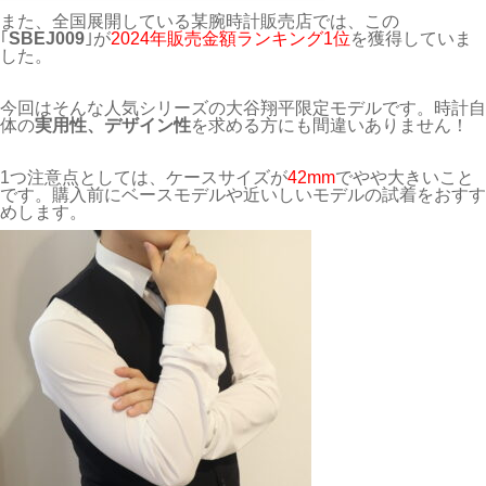
また、全国展開している某腕時計販売店では、この
｢
SBEJ009
｣が
2024年販売金額ランキング1位
を獲得していま
した。
今回はそんな人気シリーズの大谷翔平限定モデルです。時計自
体の
実用性、デザイン性
を求める方にも間違いありません！
1つ注意点としては、ケースサイズが
42mm
でやや大きいこと
です。購入前にベースモデルや近いしいモデルの試着をおすす
めします。