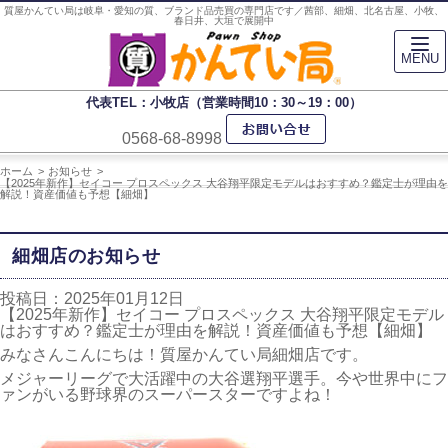
質屋かんてい局は岐阜・愛知の質、ブランド品売買の専門店です／茜部、細畑、北名古屋、小牧、
春日井、大垣で展開中
MENU
代表TEL：小牧店（営業時間10：30～19：00）
0568-68-8998
ホーム
お知らせ
【2025年新作】セイコー プロスペックス 大谷翔平限定モデルはおすすめ？鑑定士が理由を
解説！資産価値も予想【細畑】
細畑店のお知らせ
投稿日：2025年01月12日
【2025年新作】セイコー プロスペックス 大谷翔平限定モデル
はおすすめ？鑑定士が理由を解説！資産価値も予想【細畑】
みなさんこんにちは！質屋かんてい局細畑店です。
メジャーリーグで大活躍中の大谷選翔平選手。今や世界中にフ
ァンがいる野球界のスーパースターですよね！