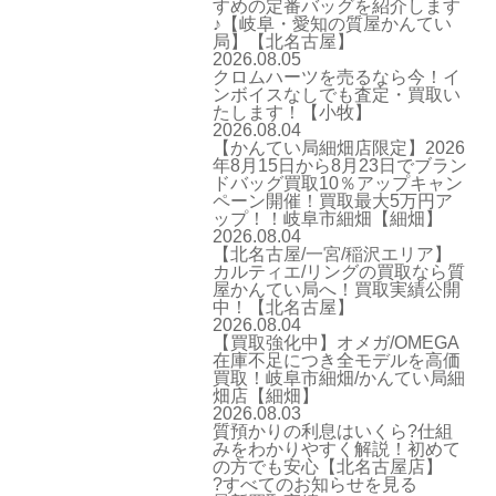
すめの定番バッグを紹介します
♪【岐阜・愛知の質屋かんてい
局】【北名古屋】
2026.08.05
クロムハーツを売るなら今！イ
ンボイスなしでも査定・買取い
たします！【小牧】
2026.08.04
【かんてい局細畑店限定】2026
年8月15日から8月23日でブラン
ドバッグ買取10％アップキャン
ペーン開催！買取最大5万円ア
ップ！！岐阜市細畑【細畑】
2026.08.04
【北名古屋/一宮/稲沢エリア】
カルティエ/リングの買取なら質
屋かんてい局へ！買取実績公開
中！【北名古屋】
2026.08.04
【買取強化中】オメガ/OMEGA
在庫不足につき全モデルを高価
買取！岐阜市細畑/かんてい局細
畑店【細畑】
2026.08.03
質預かりの利息はいくら?仕組
みをわかりやすく解説！初めて
の方でも安心【北名古屋店】
?すべてのお知らせを見る