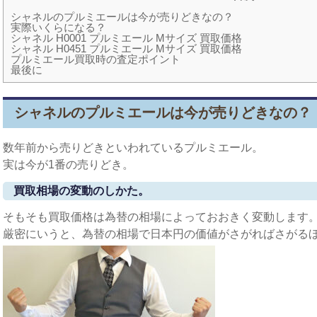
シャネルのプルミエールは今が売りどきなの？
実際いくらになる？
シャネル H0001 プルミエール Mサイズ 買取価格
シャネル H0451 プルミエール Mサイズ 買取価格
プルミエール買取時の査定ポイント
最後に
シャネルのプルミエールは今が売りどきなの？
数年前から売りどきといわれているプルミエール。
実は今が1番の売りどき。
買取相場の変動のしかた。
そもそも買取価格は為替の相場によっておおきく変動します
厳密にいうと、為替の相場で日本円の価値がさがればさがる