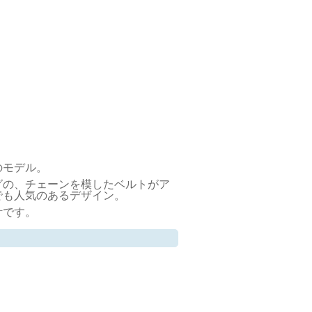
のモデル。
グの、チェーンを模したベルトがア
でも人気のあるデザイン。
計です。