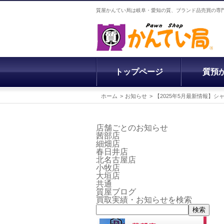
質屋かんてい局は岐阜・愛知の質、ブランド品売買の専
トップページ
質預
ホーム
お知らせ
【2025年5月最新情報】
店舗ごとのお知らせ
茜部店
細畑店
春日井店
北名古屋店
小牧店
大垣店
共通
質屋ブログ
買取実績・お知らせを検索
検索