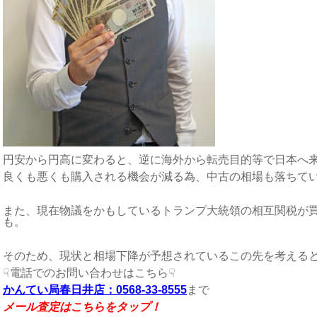
円安から円高に変わると、逆に海外から転売目的等で日本へ
良くも悪くも購入される機会が減る為、中古の相場も落ちて
また、現在物議をかもしているトランプ大統領の相互関税が
も。
そのため、現状と相場下降が予想されているこの先を考えると
☟電話でのお問い合わせはこちら☟
かんてい局春日井店：0568-33-8555
まで
メール査定はこちらをタップ！