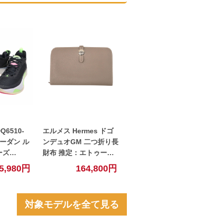
Q6510-
エルメス Hermes ドゴ
ョーダン ル
ンデュオGM 二つ折り長
ーズ
財布 推定：エトゥープ
ンズ 【中古】
レザー ユニセックス
5,980円
164,800円
【中古】
対象モデルを全て見る