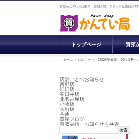
質屋かんてい局は岐阜・愛知の質、ブランド品売買の専
トップページ
質預
ホーム
お知らせ
【2026年最新】20代彼
店舗ごとのお知らせ
茜部店
細畑店
春日井店
北名古屋店
小牧店
大垣店
共通
質屋ブログ
買取実績・お知らせを検索
検索