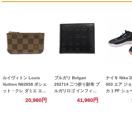
ルイヴィトン Louis
ブルガリ Bvlgari
ナイキ Nike D
Vuitton N62658 ポシェ
292714 二つ折り財布 ブ
003 エア ジ
ット・クレ ダミエ エベ
ルガリロゴ インフィニ
カ 1 PF シュ
ヌ ブラウン 【中古】
ートゥム レザー ブラッ
26.5cm メ
20,980円
41,980円
ク コンパクトウォレッ
ト 【中古】