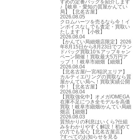
すめの定番バッグを紹介します
♪【岐阜・愛知の質屋かんてい
局】【北名古屋】
2026.08.05
クロムハーツを売るなら今！イ
ンボイスなしでも査定・買取い
たします！【小牧】
2026.08.04
【かんてい局細畑店限定】2026
年8月15日から8月23日でブラン
ドバッグ買取10％アップキャン
ペーン開催！買取最大5万円ア
ップ！！岐阜市細畑【細畑】
2026.08.04
【北名古屋/一宮/稲沢エリア】
カルティエ/リングの買取なら質
屋かんてい局へ！買取実績公開
中！【北名古屋】
2026.08.04
【買取強化中】オメガ/OMEGA
在庫不足につき全モデルを高価
買取！岐阜市細畑/かんてい局細
畑店【細畑】
2026.08.03
質預かりの利息はいくら?仕組
みをわかりやすく解説！初めて
の方でも安心【北名古屋店】
?すべてのお知らせを見る