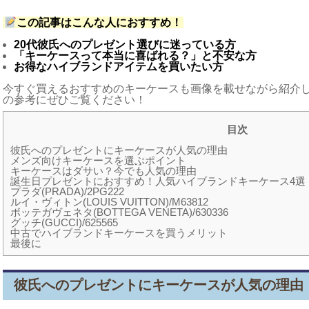
この記事はこんな人におすすめ！
20代彼氏へのプレゼント選びに迷っている方
「キーケースって本当に喜ばれる？」と不安な方
お得なハイブランドアイテムを買いたい方
今すぐ買えるおすすめのキーケースも画像を載せながら紹介
の参考にぜひご覧ください！
目次
彼氏へのプレゼントにキーケースが人気の理由
メンズ向けキーケースを選ぶポイント
キーケースはダサい？今でも人気の理由
誕生日プレゼントにおすすめ！人気ハイブランドキーケース4選
プラダ(PRADA)/2PG222
ルイ・ヴィトン(LOUIS VUITTON)/M63812
ボッテガヴェネタ(BOTTEGA VENETA)/630336
グッチ(GUCCI)/625565
中古でハイブランドキーケースを買うメリット
最後に
彼氏へのプレゼントにキーケースが人気の理由