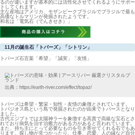
るのが違いますが基本的には活性化させてくれるようにサポー
トしてくれます。
主な産地はアメリカ、モザンビークブラジルでブラジルで最も
高価なトルマリンが発掘されたようです。
和名は「電気石（でんきせき）」
11月の誕生石「トパーズ」「シトリン」
トパーズ石言葉「希望」「誠実」「友情」
出典：https://earth-river.com/effect/topaz/
トパーズは希望・繁栄・知性・友情の象徴とされています。
トパジオス島という島で発掘されたのが由来でトパースとなり
ました。
古代エジプトでは太陽神ラーを象徴する高貴で高級な宝石とさ
れており病気を治す治癒力がある力があると言われています。
また、持ち主にとって必要なものを引き寄せてくれる石でもあ
ります。探し物が見つかったり、仕事、恋愛、人の縁など自分