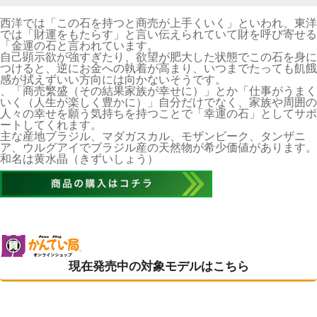
西洋では「この石を持つと商売が上手くいく」といわれ、東洋
では「財運をもたらす」と言い伝えられていて財を呼び寄せる
「金運の石と言われています。
自己顕示欲が強すぎたり、欲望が肥大した状態でこの石を身に
つけると、逆にお金への執着が高まり、いつまでたっても飢餓
感が拭えずいい方向には向かないそうです。
、「商売繁盛（その結果家族が幸せに）」とか「仕事がうまく
いく（人生が楽しく豊かに）」自分だけでなく、家族や周囲の
人々の幸せを願う気持ちを持つことで「幸運の石」としてサポ
ートしてくれます。
主な産地ブラジル、マダガスカル、モザンビーク、タンザニ
ア、ウルグアイでブラジル産の天然物が希少価値があります。
和名は黄水晶（きずいしょう）
現在発売中の対象モデルはこちら