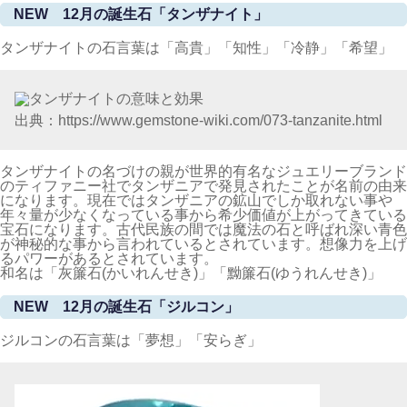
出典：https://nature-guidance.jp/SHOP/lpifcm642.html
ラピスラズリの名前ラテン語の「lapis（石）」とペルシャ語
の「lazward (空のような青)」に由来しています。日本では
「瑠璃」と呼ばれています。岩絵の具の顔料としても使われて
います。
また世界最古のパワーストーンとしても有名で紀元前数千年と
いう時代から古代エジプトやバビロニアで装飾品、護符などに
使われてツタンカーメン王の棺からもたくさんのラビスラズリ
が発見されているそうです。
主な産地はアフガニスタン、ロシア、チリ、ミャンマー、アメ
リカです。
和名「青金石（せいきんせき）「瑠璃（るり）」
NEW 12月の誕生石「タンザナイト」