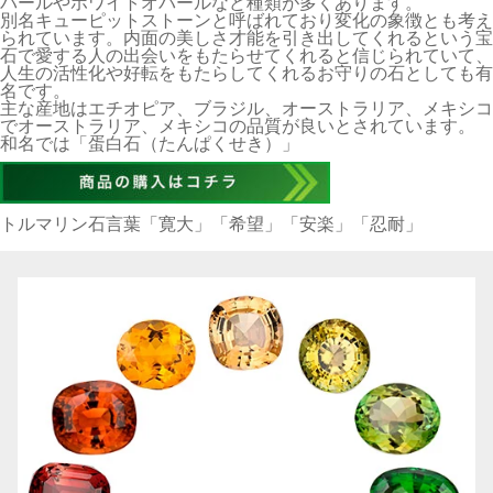
パールやホワイトオパールなど種類が多くあります。
別名キューピットストーンと呼ばれており変化の象徴とも考え
られています。内面の美しさ才能を引き出してくれるという宝
石で愛する人の出会いをもたらせてくれると信じられていて、
人生の活性化や好転をもたらしてくれるお守りの石としても有
名です。
主な産地はエチオピア、ブラジル、オーストラリア、メキシコ
でオーストラリア、メキシコの品質が良いとされています。
和名では「蛋白石（たんぱくせき）」
トルマリン石言葉「寛大」「希望」「安楽」「忍耐」