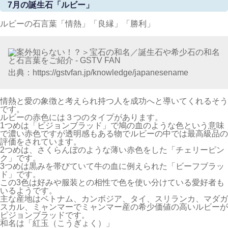
7月の誕生石「ルビー」
ルビーの石言葉「情熱」「良縁」「勝利」
出典：https://gstvfan.jp/knowledge/japanesename
情熱と愛の象徴と考えられ持つ人を成功へと導いてくれるそう
です。
ルビーの赤色には３つのタイプがあります。
1つめは「ビジョンブラッド」で鳩の血のような色という意味
で濃い赤色ですが透明感もある物でルビーの中では最高級品の
評価をされています。
2つめは、さくらんぼのような薄い赤色をした「チェリーピン
ク」です。
3つめは黒みを帯びていて牛の血に例えられた「ビーフブラッ
ド」です。
この3色は好みや服装との相性で色を使い分けている愛好者も
いるようです。
主な産地はベトナム、カンボジア、タイ、スリランカ、マダガ
スカル、ミャンマーでミャンマー産の希少価値の高いルビーが
ピジョンブラッドです。
和名は「紅玉（こうぎょく）」