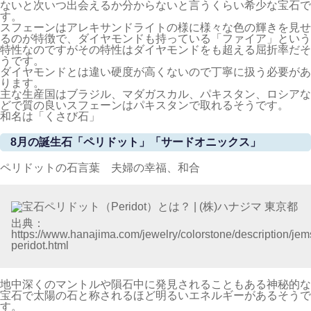
ないと次いつ出会えるか分からないと言うくらい希少な宝石で
す。
スフェーンはアレキサンドライトの様に様々な色の輝きを見せ
るのが特徴で、ダイヤモンドも持っている「ファイア」という
特性なのですがその特性はダイヤモンドをも超える屈折率だそ
うです。
ダイヤモンドとは違い硬度が高くないので丁寧に扱う必要があ
ります。
主な生産国はブラジル、マダガスカル、パキスタン、ロシアな
どで質の良いスフェーンはパキスタンで取れるそうです。
和名は「くさび石」
8月の誕生石「ペリドット」「サードオニックス」
ペリドットの石言葉 夫婦の幸福、和合
出典：
https://www.hanajima.com/jewelry/colorstone/description/jem
peridot.html
地中深くのマントルや隕石中に発見されることもある神秘的な
宝石で太陽の石と称されるほど明るいエネルギーがあるそうで
す。