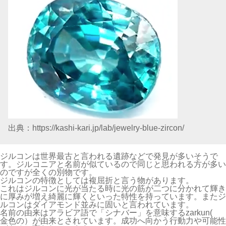
タンザナイトの石言葉は「高貴」「知性」「冷静」「希望」
出典：https://www.gemstone-wiki.com/073-tanzanite.html
タンザナイトの名づけの親が世界的有名なジュエリーブランド
のティファニー社でタンザニアで発見されたことが名前の由来
になります。現在ではタンザニアの鉱山でしか取れない事や
年々量が少なくなっている事から希少価値が上がってきている
宝石になります。古代民族の間では魔法の石と呼ばれ深い青色
が神秘的な事から言われているとされています。想像力を上げ
るパワーがあるとされています。
和名は「灰簾石(かいれんせき)」「黝簾石(ゆうれんせき)」
NEW 12月の誕生石「ジルコン」
ジルコンの石言葉は「夢想」「安らぎ」