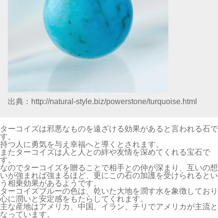
出典：
http://natural-style.biz/powerstone/turquoise.html
ターコイズは邪悪なものを遠ざける効果があると言われる石で
す。
持つ人に勇気を与え幸福へと導くとされます。
またターコイズは人と人との絆や友情を深めてくれる宝石で
す。
なのでターコイズを贈ることで相手との仲が深まり、互いの想
いが強まれば強まるほど、更にこの石の加護を受けられるとい
う相乗効果があるようです。
ターコイズブルーの色は、乾いた大地を潤す水を象徴しており
心に潤いと安定感をもたらしてくれます。
主な産地はアメリカ、中国、イラン、チリでアメリカが主流と
なっています。