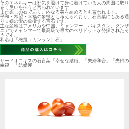
そのエネルギーは邪気を退けて身に着けている人の周囲に取り
巻く災いを払うと言われています
また癒しの石であり、内なる美を高めるとも言われます。
平和・希望・幸福の象徴とも考えられおり、石言葉にもある通
り夫婦の愛の象徴する宝石です。
主な産地はアメリカや中国、ミャンマー、パキスタン、タンザ
ニアでミャンマーで最高級で最大のペリドットが発掘されたそ
うです。
和名は「橄攬（カンラン）石」
サードオニキスの石言葉「幸せな結婚」「夫婦和合」「夫婦の
幸福」「結婚運」