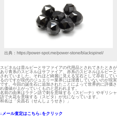
出典：https://power-spot.me/power-stone/blackspinel/
スピネルは昔ルビーとサファイアの代用品とされてきたときが
あり青系のスピネルはサファイア、赤系のスピネルはルビーと
されていました。それほど綺麗に見える宝石として存在してい
るのですが現代のジュエリー業界には浸透していないのが現実
です。今回の誕生石に追加されたことによって世界的に評価さ
れ価値が上がっていくものと思われます。
名前の由来はラテン語で刺を意味する（スピ―ナ）やギリシャ
語で火花を意味する（スピタ）が元になっています。
和名は「尖昌石（せんしょうせき）」
↓メール査定はこちら↓をクリック