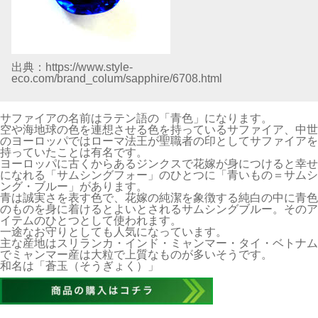
出典：https://www.style-
eco.com/brand_colum/sapphire/6708.html
サファイアの名前はラテン語の「青色」になります。
空や海地球の色を連想させる色を持っているサファイア、中世
のヨーロッパではローマ法王が聖職者の印としてサファイアを
持っていたことは有名です。
ヨーロッパに古くからあるジンクスで花嫁が身につけると幸せ
になれる「サムシングフォー」のひとつに「青いもの＝サムシ
ング・ブルー」があります。
青は誠実さを表す色で、花嫁の純潔を象徴する純白の中に青色
のものを身に着けるとよいとされるサムシングブルー。そのア
イテムのひとつとして使われます。
一途なお守りとしても人気になっています。
主な産地はスリランカ・インド・ミャンマー・タイ・ベトナム
でミャンマー産は大粒で上質なものが多いそうです。
和名は「蒼玉（そうぎょく）」