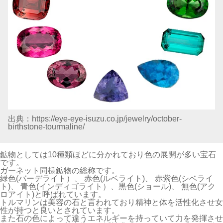
出典：https://eye-eye-isuzu.co.jp/jewelry/october-
birthstone-tourmaline/
鉱物としては10種類ほどに分かれており色の展開が多い宝石
です。
ガーネット同様鉱物の総称です。
緑色(バーデライト）、 赤色(ルベライト)、 赤紫色(シベライ
ト)、 青色(インディゴライト）、黒色(ショール)、 無色(アク
ロアイト)と呼ばれています。
トルマリンは美容の石と言われており精神と体を活性化させ女
性が持つと良いとされています。
また石の色によって違うエネルギーを持っていて力を発揮させ