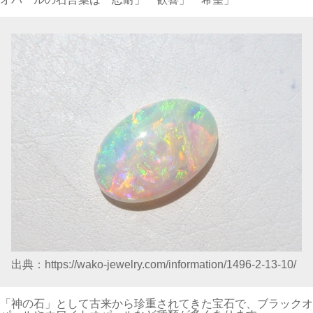
出典：https://wako-jewelry.com/information/1496-2-13-10/
「神の石」として古来から珍重されてきた宝石で、ブラックオ