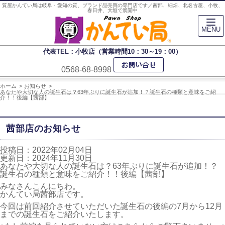
質屋かんてい局は岐阜・愛知の質、ブランド品売買の専門店です／茜部、細畑、北名古屋、小牧、
春日井、大垣で展開中
MENU
代表TEL：小牧店（営業時間10：30～19：00）
0568-68-8998
ホーム
お知らせ
あなたや大切な人の誕生石は？63年ぶりに誕生石が追加！？誕生石の種類と意味をご紹
介！！後編【茜部】
茜部店のお知らせ
投稿日：2022年02月04日
更新日：2024年11月30日
あなたや大切な人の誕生石は？63年ぶりに誕生石が追加！？
誕生石の種類と意味をご紹介！！後編【茜部】
みなさんこんにちわ。
かんてい局茜部店です。
今回は前回紹介させていただいた誕生石の後編の7月から12月
までの誕生石をご紹介いたします。