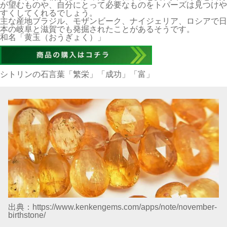
が望むものや、自分にとって必要なものをトパーズは見つけや
すくしてくれるでしょう。
主な産地ブラジル、モザンビーク、ナイジェリア、ロシアで日
本の岐阜と滋賀でも発掘されたことがあるそうです。
和名「黄玉（おうぎょく）」
シトリンの石言葉「繁栄」「成功」「富」
出典：https://www.kenkengems.com/apps/note/november-
birthstone/