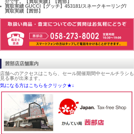
最後に
いかがだったでしょうか。
自分の誕生石を知る事でジュエリーを買う時のポイントとして
考えて頂けたらと思います。当店にも今回ご紹介させて頂いた
宝石がございますので時間のある時是非ご来店下さいませ。
☟電話でのお問い合わせはこちら☟
かんてい局茜部店：058-273-8002
まで
関連記事一覧
買取実績
ロレックス 型番16613 サブマリーナーデイト ブ
ルー（ヴァイオレット）の買取・査定価格を公開！【茜
部】
買取実績
大人気のヴィトンの買取価格を教えます！ダミ
エライン｜ショルダーバッグ「N42230｜ サウス バン
ク」の査定ポイントとは？【買取実績】【茜部】
買取実績
ロエベの新作バッグ「クッショントート」未使
用の買取価格とは！？【茜部】
買取実績
【買取強化中】ヴィトンのポシェット・フロラ
ンティーヌ｜M51855｜ウエストポーチの買取価格のご紹
介です。【買取実績】【茜部】
買取実績
GUCCI【グッチ】453181/スネークキーリング/
買取実績【茜部】