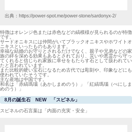
出典：https://power-spot.me/power-stone/sardonyx-2/
特徴はオレンジ色または赤色などの縞模様が見られるのが特徴
です。
サードオニキスには仲間がいてブラックオニキスやホワイトオ
ニキスといったものもあります。
幸福な結婚のお守りとされるだけでなく、親子や兄弟などの家
族の絆を深める効果もあるとされており、災いや悪霊から守っ
てくれると信じられ家族に幸せをもたらす石として扱われてい
たと言われています。
また比較的硬い宝石になるため古代では彫刻や、印象などにも
使われていたそうです。
主な産地は中国です。
和名は「赤縞瑪瑙（あかしまめのう）」「紅縞瑪瑙（べにしま
めのう）」
8月の誕生石 NEW 「スピネル」
スピネルの石言葉は「内面の充実・安全」