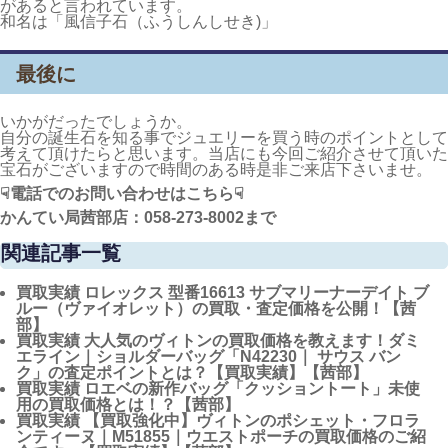
出典：https://kashi-kari.jp/lab/jewelry-blue-zircon/
ジルコンは世界最古と言われる遺跡などで発見が多いそうで
す。ジルコニアと名前が似ているので同じと思われる方が多い
のですが全くの別物です。
ジルコンの特徴としては複屈折と言う物があります。
これはジルコンに光が当たる時に光の筋が二つに分かれて輝き
に厚みが増え綺麗に輝くといった特性を持っています。またジ
ルコンはダイアモンド並みに固いと言われています。
名前の由来はアラビア語で「シナバー」を意味するzarkun(
金色の）が由来とされています。成功へ向かう行動力や可能性
があると言われています。
和名は「風信子石（ふうしんしせき)」