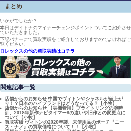
まとめ
いかがでしたか？
本日はデイトナのマイナーチェンジポイントついてご紹介させ
ていただきました。
下記バナーにて買取実績をご紹介しておりますのでよければご
覧ください。
ロレックスの他の買取実績はコチラ↓
関連記事一覧
店舗からのお知らせ
中国でヴィトンやシャネルが値上が
り！？日本のハイブランドはどうなってる？【小牧】
店舗からのお知らせ
【実機着用】ブライトリングの腕時
計、2018年新作ナビタイマー8の違いや旧作との変更点に
ついて【小牧】
買取実績
ヴィトンの2020年製、未使用品のポーチ『ニー
ス・ナノ』の買取価格について！！【小牧】