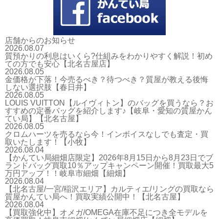
店舗からのお知らせ
2026.08.07
質預かりの利息はいくら?仕組みをわかりやすく解説！初め
ての方でも安心【北名古屋店】
2026.08.05
金価格が下落！今売るべき？待つべき？質屋が教える後悔
しない選択肢【春日井】
2026.08.05
LOUIS VUITTON【ルイヴィトン】のバッグを買うなら？お
すすめの定番バッグを紹介します♪【岐阜・愛知の質屋かん
てい局】【北名古屋】
2026.08.05
クロムハーツを売るなら今！インボイスなしでも査定・買
取いたします！【小牧】
2026.08.04
【かんてい局細畑店限定】2026年8月15日から8月23日でブ
ランドバッグ買取10％アップキャンペーン開催！買取最大5
万円アップ！！岐阜市細畑【細畑】
2026.08.04
【北名古屋/一宮/稲沢エリア】カルティエ/リングの買取なら
質屋かんてい局へ！買取実績公開中！【北名古屋】
2026.08.04
【買取強化中】オメガ/OMEGA在庫不足につき全モデルを