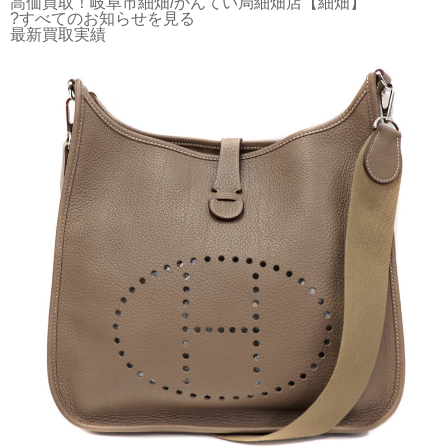
高価買取！岐阜市細畑/かんてい局細畑店【細畑】
?すべてのお知らせを見る
最新買取実績