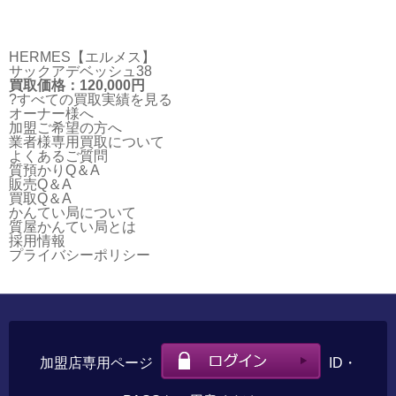
HERMES【エルメス】
サックアデベッシュ38
買取価格：120,000円
?すべての買取実績を見る
オーナー様へ
加盟ご希望の方へ
業者様専用買取について
よくあるご質問
質預かりQ＆A
販売Q＆A
買取Q＆A
かんてい局について
質屋かんてい局とは
採用情報
プライバシーポリシー
加盟店専用ページ
ID・