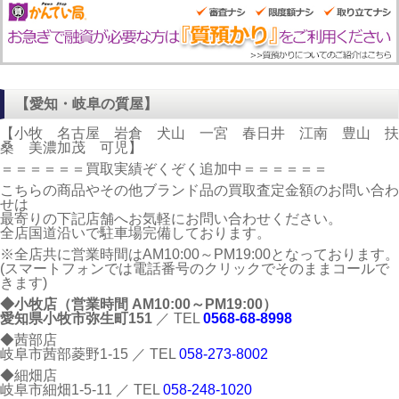
【愛知・岐阜の質屋】
【小牧 名古屋 岩倉 犬山 一宮 春日井 江南 豊山 扶
桑 美濃加茂 可児】
＝＝＝＝＝＝買取実績ぞくぞく追加中＝＝＝＝＝＝
こちらの商品やその他ブランド品の買取査定金額のお問い合わ
せは
最寄りの下記店舗へお気軽にお問い合わせください。
全店国道沿いで駐車場完備しております。
※全店共に営業時間はAM10:00～PM19:00となっております。
(スマートフォンでは電話番号のクリックでそのままコールで
きます)
◆小牧店（営業時間 AM10:00～PM19:00）
愛知県小牧市弥生町151
／ TEL
0568-68-8998
◆茜部店
岐阜市茜部菱野1-15 ／ TEL
058-273-8002
◆細畑店
岐阜市細畑1-5-11 ／ TEL
058-248-1020