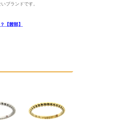
ないブランドです。
？【茜部】