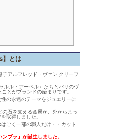
】
ls】とは
息子アルフレッド・ヴァン クリーフ
シャルル・アーペル）たちとパリのヴ
たことがブランドの始まりです。
女性の永遠のテーマをジュエリーに
などの石を支える金属が、外からまっ
許を取得しました。
のはごく一部の職人だけ・・カット
ルハンブラ」が誕生しました。