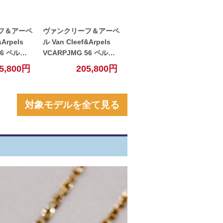
フ＆アーペ
ヴァンクリーフ＆アーペ
&Arpels
ル Van Cleef&Arpels
56 ペルレ
VCARPJMG 56 ペルレ
ルリング
ゴールドパールリング
5,800円
205,800円
WG ホワ
スモール K18YG イエロ
 【中古】
ーゴールド 【中古】
対象モデルを全て見る