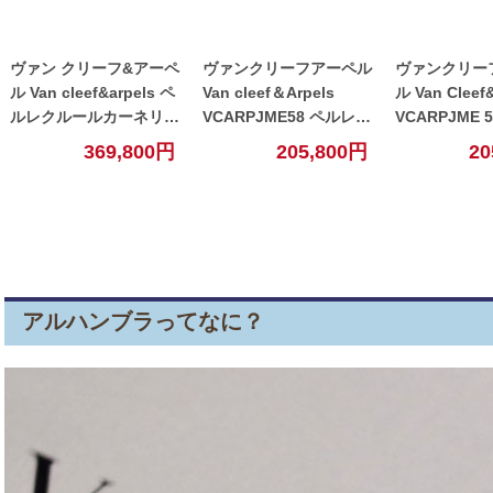
ヴァン クリーフ&アーペ
ヴァンクリーフアーペル
ヴァンクリー
ル Van cleef&arpels ペ
Van cleef＆Arpels
ル Van Cleef
ルレクルールカーネリア
VCARPJME58 ペルレ
VCARPJME 
ンリング 約14.5号【中
スモール リング
ゴールドパー
369,800円
205,800円
20
古】
K18WG 18金ホワイトゴ
スモール K18
ールド 【中古】
イトゴールド
アルハンブラってなに？