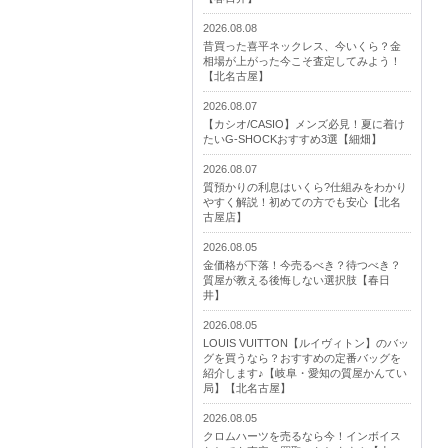
2026.08.08
昔買った喜平ネックレス、今いくら？金
相場が上がった今こそ査定してみよう！
【北名古屋】
2026.08.07
【カシオ/CASIO】メンズ必見！夏に着け
たいG-SHOCKおすすめ3選【細畑】
2026.08.07
質預かりの利息はいくら?仕組みをわかり
やすく解説！初めての方でも安心【北名
古屋店】
2026.08.05
金価格が下落！今売るべき？待つべき？
質屋が教える後悔しない選択肢【春日
井】
2026.08.05
LOUIS VUITTON【ルイヴィトン】のバッ
グを買うなら？おすすめの定番バッグを
紹介します♪【岐阜・愛知の質屋かんてい
局】【北名古屋】
2026.08.05
クロムハーツを売るなら今！インボイス