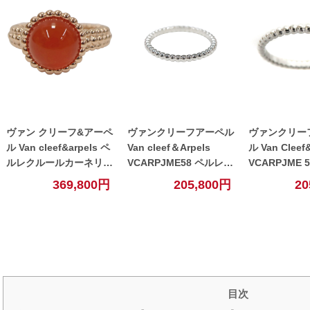
ヴァン クリーフ&アーペ
ヴァンクリーフアーペル
ヴァンクリー
ル Van cleef&arpels ペ
Van cleef＆Arpels
ル Van Cleef
ルレクルールカーネリア
VCARPJME58 ペルレ
VCARPJME 
ンリング 約14.5号【中
スモール リング
ゴールドパー
369,800円
205,800円
20
古】
K18WG 18金ホワイトゴ
スモール K18
ールド 【中古】
イトゴールド
目次