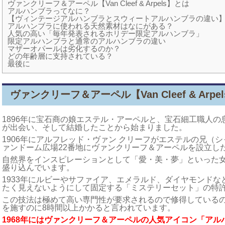
ヴァンクリーフ＆アーペル【Van Cleef & Arpels】とは
アルハンブラってなに？
【ヴィンテージアルハンブラとスウィートアルハンブラの違い
アルハンブラに使われる天然素材はなにがある？
人気の高い「毎年発表されるホリデー限定アルハンブラ」
限定アルハンブラと通常のアルハンブラの違い
マザーオパールは劣化するのか？
どの年齢層に支持されている？
最後に
ヴァンクリーフ＆アーペル【Van Cleef & Arpe
1896年に宝石商の娘エステル・アーペルと、宝石細工職人の
が出会い、そして結婚したことから始まりました。
1906年にアルフレッド・ヴァン クリーフがエステルの兄（
ァンドーム広場22番地にヴァンクリーフ＆アーペルを設立し
自然界をインスピレーションとして「愛・美・夢」といった
盛り込んでいます。
1933年にルビーやサファイア、エメラルド、ダイヤモンド
たく見えないようにして固定する「ミステリーセット」の特
この技法は極めて高い専門性が要求されるので修得している
を施すのに8時間以上かかると言われています。
1968年にはヴァンクリーフ＆アーペルの人気アイコン「ア