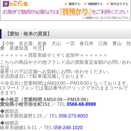
【愛知・岐阜の質屋】
【小牧 名古屋 岩倉 犬山 一宮 春日井 江南 豊山 扶
桑 美濃加茂 可児】
＝＝＝＝＝＝買取実績ぞくぞく追加中＝＝＝＝＝＝
こちらの商品やその他ブランド品の買取査定金額のお問い合わ
せは
最寄りの下記店舗へお気軽にお問い合わせください。
全店国道沿いで駐車場完備しております。
※全店共に営業時間はAM10:00～PM19:00となっております。
(スマートフォンでは電話番号のクリックでそのままコールで
きます)
◆小牧店（営業時間 AM10:00～PM19:00）
愛知県小牧市弥生町151
／ TEL
0568-68-8998
◆茜部店
岐阜市茜部菱野1-15 ／ TEL
058-273-8002
◆細畑店
岐阜市細畑1-5-11 ／ TEL
058-248-1020