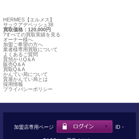
HERMES【エルメス】
サックアデベッシュ38
買取価格：120,000円
?すべての買取実績を見る
オーナー様へ
加盟ご希望の方へ
業者様専用買取について
よくあるご質問
質預かりQ＆A
販売Q＆A
買取Q＆A
かんてい局について
質屋かんてい局とは
採用情報
プライバシーポリシー
加盟店専用ページ
ID・