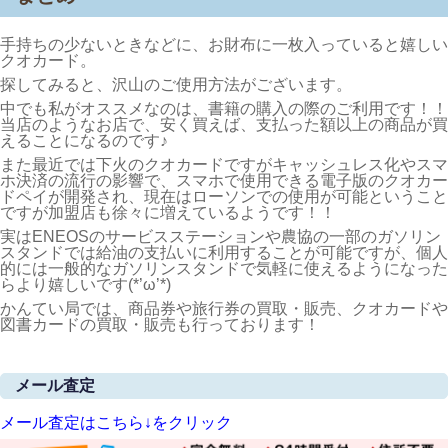
手持ちの少ないときなどに、お財布に一枚入っていると嬉しい
クオカード。
探してみると、沢山のご使用方法がございます。
中でも私がオススメなのは、書籍の購入の際のご利用です！！
当店のようなお店で、安く買えば、支払った額以上の商品が買
えることになるのです♪
また最近では下火のクオカードですがキャッシュレス化やスマ
ホ決済の流行の影響で、スマホで使用できる電子版のクオカー
ドペイが開発され、現在はローソンでの使用が可能ということ
ですが加盟店も徐々に増えているようです！！
実はENEOSのサービスステーションや農協の一部のガソリン
スタンドでは給油の支払いに利用することが可能ですが、個人
的には一般的なガソリンスタンドで気軽に使えるようになった
らより嬉しいです(*’ω’*)
かんてい局では、商品券や旅行券の買取・販売、クオカードや
図書カードの買取・販売も行っております！
メール査定
メール査定はこちら↓をクリック