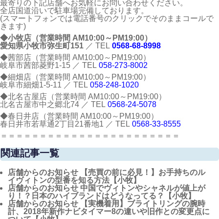
最寄りの下記店舗へお気軽にお問い合わせください。
全店国道沿いで駐車場完備しております。
(スマートフォンでは電話番号のクリックでそのままコールで
きます)
◆小牧店（営業時間 AM10:00～PM19:00）
愛知県小牧市弥生町151
／ TEL
0568-68-8998
◆茜部店（営業時間 AM10:00～PM19:00）
岐阜市茜部菱野1-15 ／ TEL
058-273-8002
◆細畑店（営業時間 AM10:00～PM19:00）
岐阜市細畑1-5-11 ／ TEL
058-248-1020
◆北名古屋店（営業時間 AM10:00～PM19:00）
北名古屋市中之郷北74 ／ TEL
0568-24-5078
◆春日井店（営業時間 AM10:00～PM19:00）
春日井市若草通2丁目21番地1 ／ TEL
0568-33-8555
＝＝＝＝＝＝＝＝＝＝＝＝＝＝＝＝＝＝＝＝＝＝＝
関連記事一覧
店舗からのお知らせ
【売買の前に必見！】お手持ちのル
イヴィトンの型番を知る方法【小牧】
店舗からのお知らせ
中国でヴィトンやシャネルが値上が
り！？日本のハイブランドはどうなってる？【小牧】
店舗からのお知らせ
【実機着用】ブライトリングの腕時
計、2018年新作ナビタイマー8の違いや旧作との変更点に