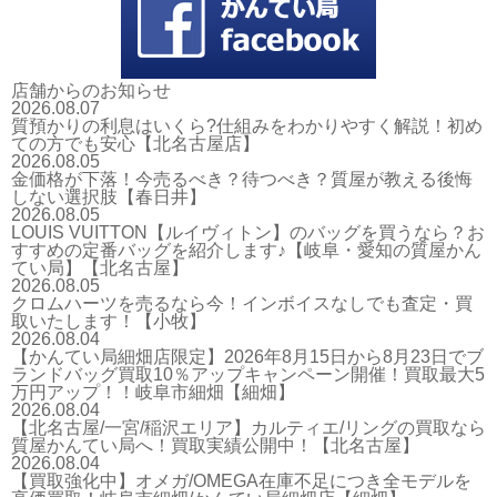
店舗からのお知らせ
2026.08.07
質預かりの利息はいくら?仕組みをわかりやすく解説！初め
ての方でも安心【北名古屋店】
2026.08.05
金価格が下落！今売るべき？待つべき？質屋が教える後悔
しない選択肢【春日井】
2026.08.05
LOUIS VUITTON【ルイヴィトン】のバッグを買うなら？お
すすめの定番バッグを紹介します♪【岐阜・愛知の質屋かん
てい局】【北名古屋】
2026.08.05
クロムハーツを売るなら今！インボイスなしでも査定・買
取いたします！【小牧】
2026.08.04
【かんてい局細畑店限定】2026年8月15日から8月23日でブ
ランドバッグ買取10％アップキャンペーン開催！買取最大5
万円アップ！！岐阜市細畑【細畑】
2026.08.04
【北名古屋/一宮/稲沢エリア】カルティエ/リングの買取なら
質屋かんてい局へ！買取実績公開中！【北名古屋】
2026.08.04
【買取強化中】オメガ/OMEGA在庫不足につき全モデルを