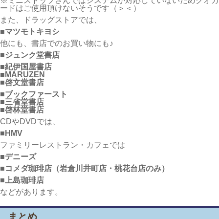
※ミニストップさんではシステムが対応していないためクオカ
ードはご使用頂けないそうです（＞＜）
また、ドラッグストアでは、
■
マツモトキヨシ
他にも、書店でのお買い物にも♪
■ジュンク堂書店
■紀伊国屋書店
■MARUZEN
■啓文堂書店
■ブックファースト
■三省堂書店
■啓林堂書店
CDやDVDでは、
■HMV
ファミリーレストラン・カフェでは
■デニーズ
■コメダ珈琲店（岩倉川井町店・桃花台店のみ）
■上島珈琲店
などがあります。
まとめ