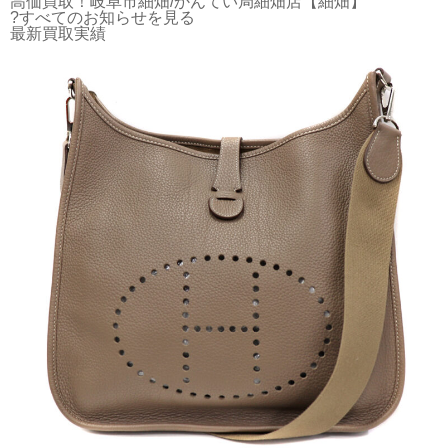
高価買取！岐阜市細畑/かんてい局細畑店【細畑】
?すべてのお知らせを見る
最新買取実績