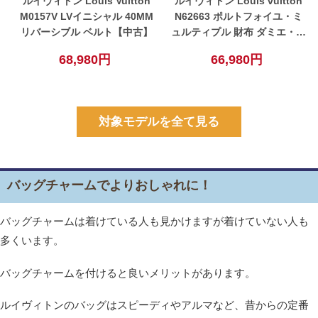
ルイヴィトン Louis Vuitton
ルイヴィトン Louis vuitton
M0157V LVイニシャル 40MM
N62663 ポルトフォイユ・ミ
リバーシブル ベルト【中古】
ュルティプル 財布 ダミエ・グ
ラフィット ブラック メンズ
68,980円
66,980円
【中古】
対象モデルを全て見る
バッグチャームでよりおしゃれに！
バッグチャームは着けている人も見かけますが着けていない人も
多くいます。
バッグチャームを付けると良いメリットがあります。
ルイヴィトンのバッグはスピーディやアルマなど、昔からの定番