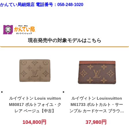
かんてい局細畑店 電話番号：058-248-1020
現在発売中の対象モデルはこちら
ルイヴィトン Louis vuitton
ルイヴィトン Louisvuitton
M80817 ポルトフォイユ・ク
M61733 ポルトカルト・サー
レア ベージュ【中古】
ンプル カードケース ブラウン
メンズ レディース ユニセック
104,800円
37,980円
ス【中古】