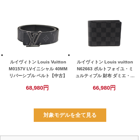
ルイヴィトン Louis Vuitton
ルイヴィトン Louis vuitton
M0157V LVイニシャル 40MM
N62663 ポルトフォイユ・ミ
リバーシブル ベルト【中古】
ュルティプル 財布 ダミエ・グ
ラフィット ブラック メンズ
68,980円
66,980円
【中古】
対象モデルを全て見る