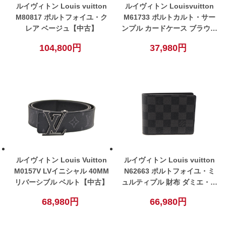
ルイヴィトン Louis vuitton
ルイヴィトン Louisvuitton
M80817 ポルトフォイユ・ク
M61733 ポルトカルト・サー
レア ベージュ【中古】
ンプル カードケース ブラウン
メンズ レディース ユニセック
104,800円
37,980円
ス【中古】
ルイヴィトン Louis Vuitton
ルイヴィトン Louis vuitton
M0157V LVイニシャル 40MM
N62663 ポルトフォイユ・ミ
リバーシブル ベルト【中古】
ュルティプル 財布 ダミエ・グ
ラフィット ブラック メンズ
68,980円
66,980円
【中古】