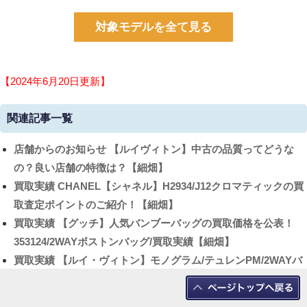
対象モデルを全て見る
【2024年6月20日更新】
関連記事一覧
店舗からのお知らせ
【ルイヴィトン】中古の品質ってどうな
の？良い店舗の特徴は？【細畑】
買取実績
CHANEL【シャネル】H2934/J12クロマティックの買
取査定ポイントのご紹介！【細畑】
買取実績
【グッチ】人気バンブーバッグの買取価格を公表！
353124/2WAYボストンバッグ/買取実績【細畑】
買取実績
【ルイ・ヴィトン】モノグラム/テュレンPM/2WAYバ
ッグ/レディース/2017年製/M48813/ショルダーストラッ
プ/LOUIS VUITTON/買取実績【細畑】