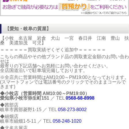
【愛知・岐阜の質屋】
【小牧 名古屋 岩倉 犬山 一宮 春日井 江南 豊山 扶
桑 美濃加茂 可児】
＝＝＝＝＝＝買取実績ぞくぞく追加中＝＝＝＝＝＝
こちらの商品やその他ブランド品の買取査定金額のお問い合わ
せは
最寄りの下記店舗へお気軽にお問い合わせください。
全店国道沿いで駐車場完備しております。
※全店共に営業時間はAM10:00～PM19:00となっております。
(スマートフォンでは電話番号のクリックでそのままコールで
きます)
◆小牧店（営業時間 AM10:00～PM19:00）
愛知県小牧市弥生町151
／ TEL
0568-68-8998
◆茜部店
岐阜市茜部菱野1-15 ／ TEL
058-273-8002
◆細畑店
岐阜市細畑1-5-11 ／ TEL
058-248-1020
◆北名古屋店