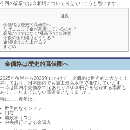
今回の記事では金相場について考えていこうと思います。
目次
金価格は歴史的高値圏へ
なぜここまで金が高騰しているのか？
高騰だけではなく“乱高下”にも注意
今後の金相場はどうなる？
金相場はまだ上がる？
まとめ
金価格は歴史的高値圏へ
2025年後半から2026年にかけて、金価格は世界的に大きく上
昇しており、日本国内でも過去最高水準で推移しています。
一時は国内小売価格で1gあたり29,000円台を記録する場面も
あり、これまでにない高値圏となりました。
特にここ数年は、
世界的なインフレ
円安
地政学リスク
中央銀行による金購入