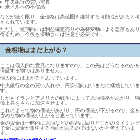
中央銀行の買い需要
米ドルへの不信感
などが続く限り、金価格は高値圏を維持する可能性があると考
えられています。
ただし、短期的には利益確定売りや為替変動による急落もあり
得るため、今後も値動きには注意が必要です。
金相場はまだ上がる？
ここは個人的な意見になりますので、この先はどうなるのかを
保証する物ではありません。
個人的には上がると思っています。
中央銀行の金の買い入れや、円安傾向はいまだに継続していま
す。
しかもイランとアメリカの戦争によって原油価格があがり、物
価上昇をさらに加速させます。
これによって物の価値があがり、円の価値が下がるので、金を
含めた物の価値が上がると思っています。
金の資金は一時的に原油などの商品に回りどこかのタイミング
で金に資金が集中する局面があるのではないかと考えていま
す。