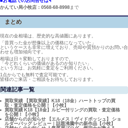
■お電話でのお問合せは☟
かんてい局小牧店：0568-68-8998
まで
まとめ
現在の金相場は、歴史的な高値圏にあります。
「昔買った金が想像以上の価格になっていた」
というケースも非常に増えており、売却や質預かりのお問い合
わせも増加傾向です。
相場は日々変動しておりますので、
「今どれくらいの価値があるのか知りたい」
という方は、お気軽に査定をご利用ください。
1点からでも無料で査定可能です。
皆様のご来店・ご相談をお待ちしております。
関連記事一覧
買取実績
【買取実績】K18（18金）ハートトップの買
取・査定価格を公開！【小牧】
買取実績
K18【18金】ルビー付リングの買取・査定価格
を公開！【小牧】
店舗からのお知らせ
【エルメス｜ヴィドポッシュ】 ショ
ルダーバッグ レビュー｜話題沸騰中の新作品【小牧】