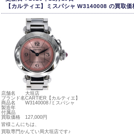
【カルティエ】ミスパシャ W3140008 の買取
店舗名
大垣店
ブランド名
CARTIER【カルティエ】
商品名
W3140008 /ミスパシャ
製造年
付属品
買取価格
127,000円
皆様こんにちは、
買取専門かんてい局大垣店です♪