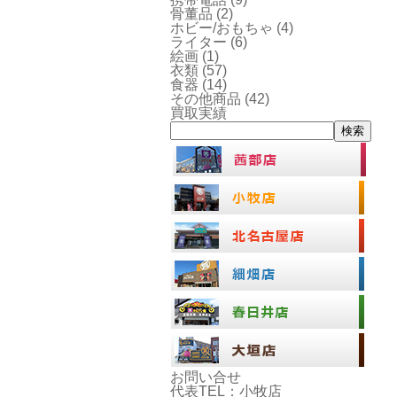
骨董品
(2)
ホビー/おもちゃ
(4)
ライター
(6)
絵画
(1)
衣類
(57)
食器
(14)
その他商品
(42)
買取実績
検索
お問い合せ
代表TEL：小牧店