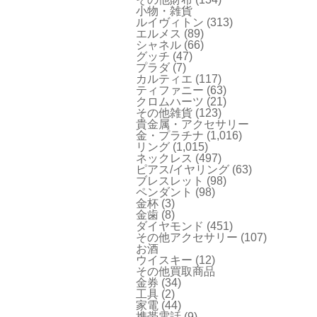
小物・雑貨
ルイヴィトン
(313)
エルメス
(89)
シャネル
(66)
グッチ
(47)
プラダ
(7)
カルティエ
(117)
ティファニー
(63)
クロムハーツ
(21)
その他雑貨
(123)
貴金属・アクセサリー
金・プラチナ
(1,016)
リング
(1,015)
ネックレス
(497)
ピアス/イヤリング
(63)
ブレスレット
(98)
ペンダント
(98)
金杯
(3)
金歯
(8)
ダイヤモンド
(451)
その他アクセサリー
(107)
お酒
ウイスキー
(12)
その他買取商品
金券
(34)
工具
(2)
家電
(44)
携帯電話
(9)