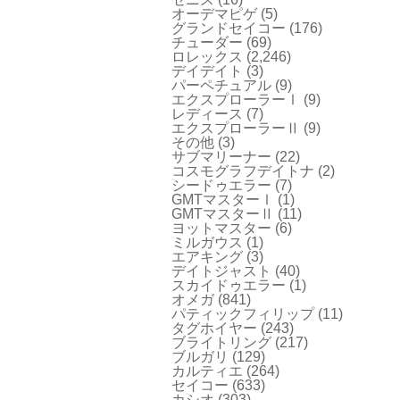
オーデマピゲ
(5)
グランドセイコー
(176)
チューダー
(69)
ロレックス
(2,246)
デイデイト
(3)
パーペチュアル
(9)
エクスプローラーⅠ
(9)
レディース
(7)
エクスプローラーⅡ
(9)
その他
(3)
サブマリーナー
(22)
コスモグラフデイトナ
(2)
シードゥエラー
(7)
GMTマスターⅠ
(1)
GMTマスターⅡ
(11)
ヨットマスター
(6)
ミルガウス
(1)
エアキング
(3)
デイトジャスト
(40)
スカイドゥエラー
(1)
オメガ
(841)
パティックフィリップ
(11)
タグホイヤー
(243)
ブライトリング
(217)
ブルガリ
(129)
カルティエ
(264)
セイコー
(633)
カシオ
(303)