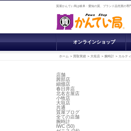
質屋かんてい局は岐阜・愛知の質、ブランド品売買の専
オンラインショップ
ホーム
買取実績
大垣店
腕時計
カルテ
店舗
茜部店
細畑店
春日井店
北名古屋店
小牧店
大垣店
共通
質屋ブログ
全ての店舗
腕時計
IWC
(50)
ゼニス
(16)