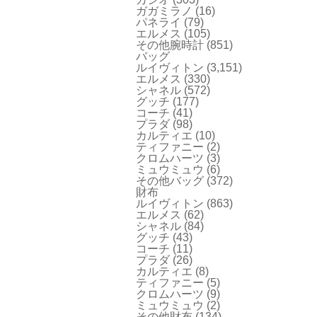
ガガミラノ
(16)
パネライ
(79)
エルメス
(105)
その他腕時計
(851)
バッグ
ルイヴィトン
(3,151)
エルメス
(330)
シャネル
(572)
グッチ
(177)
コーチ
(41)
プラダ
(98)
カルティエ
(10)
ティファニー
(2)
クロムハーツ
(3)
ミュウミュウ
(6)
その他バッグ
(372)
財布
ルイヴィトン
(863)
エルメス
(62)
シャネル
(84)
グッチ
(43)
コーチ
(11)
プラダ
(26)
カルティエ
(8)
ティファニー
(5)
クロムハーツ
(9)
ミュウミュウ
(2)
その他財布
(134)