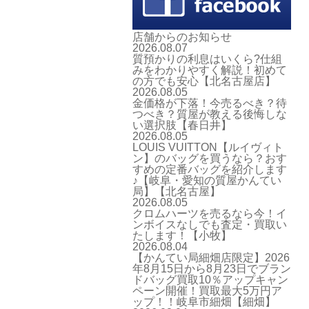
店舗からのお知らせ
2026.08.07
質預かりの利息はいくら?仕組
みをわかりやすく解説！初めて
の方でも安心【北名古屋店】
2026.08.05
金価格が下落！今売るべき？待
つべき？質屋が教える後悔しな
い選択肢【春日井】
2026.08.05
LOUIS VUITTON【ルイヴィト
ン】のバッグを買うなら？おす
すめの定番バッグを紹介します
♪【岐阜・愛知の質屋かんてい
局】【北名古屋】
2026.08.05
クロムハーツを売るなら今！イ
ンボイスなしでも査定・買取い
たします！【小牧】
2026.08.04
【かんてい局細畑店限定】2026
年8月15日から8月23日でブラン
ドバッグ買取10％アップキャン
ペーン開催！買取最大5万円ア
ップ！！岐阜市細畑【細畑】