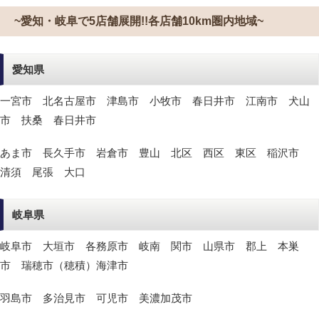
~愛知・岐阜で5店舗展開!!各店舗10km圏内地域~
愛知県
一宮市 北名古屋市 津島市 小牧市 春日井市 江南市 犬山
市 扶桑 春日井市
あま市 長久手市 岩倉市 豊山 北区 西区 東区 稲沢市
清須 尾張 大口
岐阜県
岐阜市 大垣市 各務原市 岐南 関市 山県市 郡上 本巣
市 瑞穂市（穂積）海津市
羽島市 多治見市 可児市 美濃加茂市