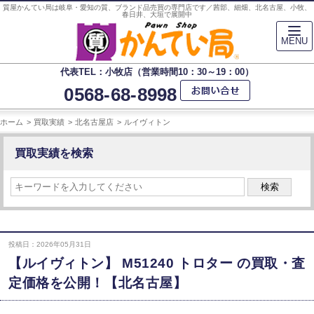
質屋かんてい局は岐阜・愛知の質、ブランド品売買の専門店です／茜部、細畑、北名古屋、小牧、
春日井、大垣で展開中
MENU
代表TEL：小牧店（営業時間10：30～19：00）
0568-68-8998
ホーム
買取実績
北名古屋店
ルイヴィトン
買取実績を検索
検索
投稿日：2026年05月31日
【ルイヴィトン】 M51240 トロター の買取・査
定価格を公開！【北名古屋】