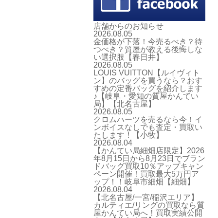
店舗からのお知らせ
2026.08.05
金価格が下落！今売るべき？待
つべき？質屋が教える後悔しな
い選択肢【春日井】
2026.08.05
LOUIS VUITTON【ルイヴィト
ン】のバッグを買うなら？おす
すめの定番バッグを紹介します
♪【岐阜・愛知の質屋かんてい
局】【北名古屋】
2026.08.05
クロムハーツを売るなら今！イ
ンボイスなしでも査定・買取い
たします！【小牧】
2026.08.04
【かんてい局細畑店限定】2026
年8月15日から8月23日でブラン
ドバッグ買取10％アップキャン
ペーン開催！買取最大5万円ア
ップ！！岐阜市細畑【細畑】
2026.08.04
【北名古屋/一宮/稲沢エリア】
カルティエ/リングの買取なら質
屋かんてい局へ！買取実績公開