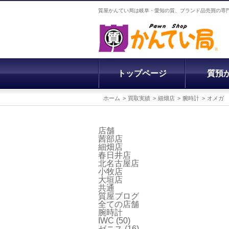
質屋かんてい局は岐阜・愛知の質、ブランド品売買の専
トップページ
質預
ホーム
買取実績
細畑店
腕時計
オメガ
店舗
茜部店
細畑店
春日井店
北名古屋店
小牧店
大垣店
共通
質屋ブログ
全ての店舗
腕時計
IWC
(50)
ゼニス
(16)