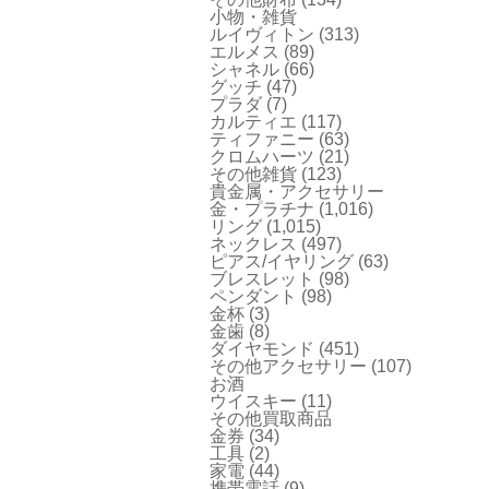
小物・雑貨
ルイヴィトン
(313)
エルメス
(89)
シャネル
(66)
グッチ
(47)
プラダ
(7)
カルティエ
(117)
ティファニー
(63)
クロムハーツ
(21)
その他雑貨
(123)
貴金属・アクセサリー
金・プラチナ
(1,016)
リング
(1,015)
ネックレス
(497)
ピアス/イヤリング
(63)
ブレスレット
(98)
ペンダント
(98)
金杯
(3)
金歯
(8)
ダイヤモンド
(451)
その他アクセサリー
(107)
お酒
ウイスキー
(11)
その他買取商品
金券
(34)
工具
(2)
家電
(44)
携帯電話
(9)