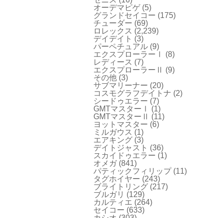
オーデマピゲ
(5)
グランドセイコー
(175)
チューダー
(69)
ロレックス
(2,239)
デイデイト
(3)
パーペチュアル
(9)
エクスプローラーⅠ
(8)
レディース
(7)
エクスプローラーⅡ
(9)
その他
(3)
サブマリーナー
(20)
コスモグラフデイトナ
(2)
シードゥエラー
(7)
GMTマスターⅠ
(1)
GMTマスターⅡ
(11)
ヨットマスター
(6)
ミルガウス
(1)
エアキング
(3)
デイトジャスト
(36)
スカイドゥエラー
(1)
オメガ
(841)
パティックフィリップ
(11)
タグホイヤー
(243)
ブライトリング
(217)
ブルガリ
(129)
カルティエ
(264)
セイコー
(633)
カシオ
(303)