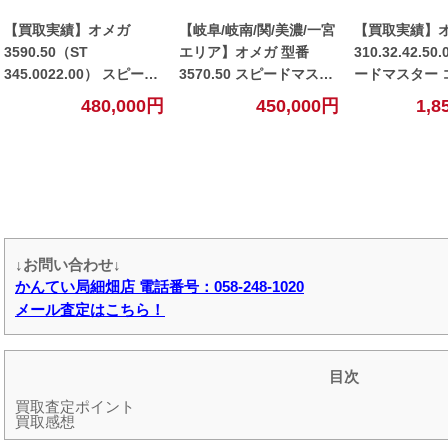
【買取実績】オメガ
【岐阜/岐南/関/美濃/一宮
【買取実績】
3590.50（ST
エリア】オメガ 型番
310.32.42.50
345.0022.00） スピード
3570.50 スピードマスタ
ードマスター 
マスター プロフェッショ
ープロフェッショナルの
ャル マスター
480,000円
450,000円
1,8
ナル 5thモデルの買取金
買取価格を公開！【細
ター スヌーピ
額を公開！【小牧】
畑】
50周年記念の
公開！【小牧
↓お問い合わせ↓
かんてい局細畑店 電話番号：058-248-1020
メール査定はこちら！
目次
買取査定ポイント
買取感想