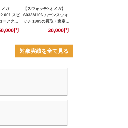
オメガ
【スウォッチ×オメガ】
.02.001 スピ
S033M106 ムーンスウォ
コーアクシ
ッチ 1965の買取・査定価
クロノメー
格を公開！【大垣】
50,000円
30,000円
ーアワード
買取金額を
】
対象実績を全て見る