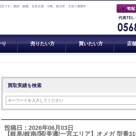
門店です／茜部、細畑、北名古屋、小牧、春日井、大垣で展開中
代表TEL
かり
売りたい方
買いたい方
店
買取実績を検索
投稿日：2026年06月03日
【岐阜/岐南/関/美濃/一宮エリア】オメガ 型番310.30