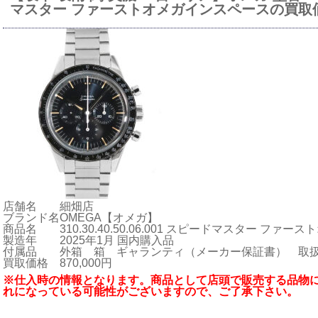
マスター ファーストオメガインスペースの買取
店舗名
細畑店
ブランド名
OMEGA【オメガ】
商品名
310.30.40.50.06.001 スピードマスター フ
製造年
2025年1月 国内購入品
付属品
外箱 箱 ギャランティ（メーカー保証書） 取
買取価格
870,000円
※仕入時の情報となります。商品として店頭で販売する品物
れになっている可能性がございますので、ご了承下さい。