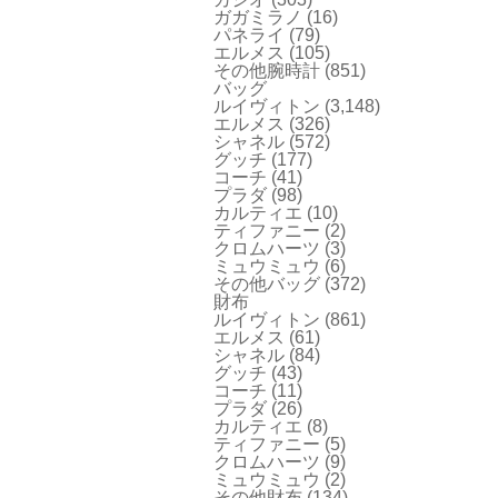
ガガミラノ
(16)
パネライ
(79)
エルメス
(105)
その他腕時計
(851)
バッグ
ルイヴィトン
(3,148)
エルメス
(326)
シャネル
(572)
グッチ
(177)
コーチ
(41)
プラダ
(98)
カルティエ
(10)
ティファニー
(2)
クロムハーツ
(3)
ミュウミュウ
(6)
その他バッグ
(372)
財布
ルイヴィトン
(861)
エルメス
(61)
シャネル
(84)
グッチ
(43)
コーチ
(11)
プラダ
(26)
カルティエ
(8)
ティファニー
(5)
クロムハーツ
(9)
ミュウミュウ
(2)
その他財布
(134)