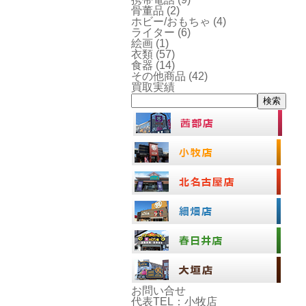
骨董品
(2)
ホビー/おもちゃ
(4)
ライター
(6)
絵画
(1)
衣類
(57)
食器
(14)
その他商品
(42)
買取実績
検索
お問い合せ
代表TEL：小牧店