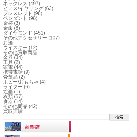
ネックレス
(497)
ピアス/イヤリング
(63)
ブレスレット
(98)
ペンダント
(98)
金杯
(3)
金歯
(8)
ダイヤモンド
(451)
その他アクセサリー
(107)
お酒
ウイスキー
(12)
その他買取商品
金券
(34)
工具
(2)
家電
(44)
携帯電話
(9)
骨董品
(2)
ホビー/おもちゃ
(4)
ライター
(6)
絵画
(1)
衣類
(57)
食器
(14)
その他商品
(42)
買取実績
検索