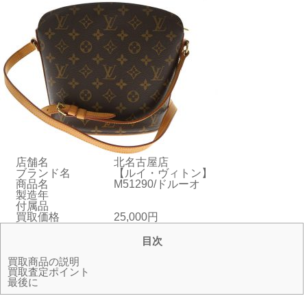
店舗名
北名古屋店
ブランド名
【ルイ・ヴィトン】
商品名
M51290/ドルーオ
製造年
付属品
買取価格
25,000円
目次
買取商品の説明
買取査定ポイント
最後に