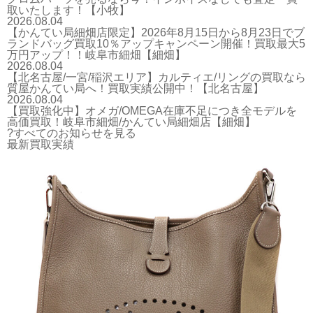
取いたします！【小牧】
2026.08.04
【かんてい局細畑店限定】2026年8月15日から8月23日でブ
ランドバッグ買取10％アップキャンペーン開催！買取最大5
万円アップ！！岐阜市細畑【細畑】
2026.08.04
【北名古屋/一宮/稲沢エリア】カルティエ/リングの買取なら
質屋かんてい局へ！買取実績公開中！【北名古屋】
2026.08.04
【買取強化中】オメガ/OMEGA在庫不足につき全モデルを
高価買取！岐阜市細畑/かんてい局細畑店【細畑】
?すべてのお知らせを見る
最新買取実績