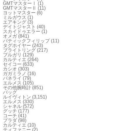
GMTマスターⅠ
(1)
GMTマスターⅡ
(11)
ヨットマスター
(6)
ミルガウス
(1)
エアキング
(3)
デイトジャスト
(40)
スカイドゥエラー
(1)
オメガ
(841)
パティックフィリップ
(11)
タグホイヤー
(243)
ブライトリング
(217)
ブルガリ
(129)
カルティエ
(264)
セイコー
(633)
カシオ
(303)
ガガミラノ
(16)
パネライ
(79)
エルメス
(105)
その他腕時計
(851)
バッグ
ルイヴィトン
(3,151)
エルメス
(330)
シャネル
(572)
グッチ
(177)
コーチ
(41)
プラダ
(98)
カルティエ
(10)
ティファニー
(2)