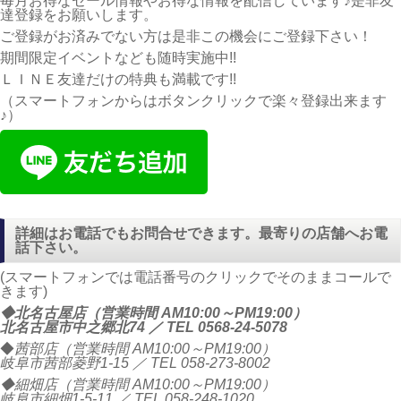
毎月お得なセール情報やお得な情報を配信しています♪是非友
達登録をお願いします。
ご登録がお済みでない方は是非この機会にご登録下さい！
期間限定イベントなども随時実施中!!
ＬＩＮＥ友達だけの特典も満載です!!
（スマートフォンからはボタンクリックで楽々登録出来ます
♪）
詳細はお電話でもお問合せできます。最寄りの店舗へお電
話下さい。
(スマートフォンでは電話番号のクリックでそのままコールで
きます)
◆北名古屋店（営業時間 AM10:00～PM19:00）
北名古屋市中之郷北74 ／ TEL
0568-24-5078
◆
茜部店（営業時間 AM10:00～PM19:00）
岐阜市茜部菱野1-15 ／ TEL
058-273-8002
◆細畑店（営業時間 AM10:00～PM19:00）
岐阜市細畑1-5-11 ／ TEL
058-248-1020