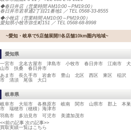
◆春日井店（営業時間 AM10:00～PM19:00）
春日井市若草通2丁目21番地1 ／ TEL
0568-33-8555
◆小牧店（営業時間 AM10:00～PM19:00）
愛知県小牧市弥生町151 ／ TEL
0568-68-8998
~愛知・岐阜で5店舗展開!!各店舗10km圏内地域~
愛知県
一宮市 北名古屋市 津島市 小牧市 春日井市 江南市 犬
山市 扶桑 春日井市
あま市 長久手市 岩倉市 豊山 北区 西区 東区 稲沢
市 清須 尾張 大口
岐阜県
岐阜市 大垣市 各務原市 岐南 関市 山県市 郡上 本巣
市 瑞穂市（穂積）海津市
羽島市 多治見市 可児市 美濃加茂市
<<前の記事
次の記事>>
買取実績一覧はこちら