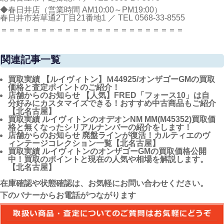
◆春日井店（営業時間 AM10:00～PM19:00）
春日井市若草通2丁目21番地1 ／ TEL
0568-33-8555
＝＝＝＝＝＝＝＝＝＝＝＝＝＝＝＝＝＝＝＝＝＝＝
関連記事一覧
買取実績
【ルイヴィトン】Ｍ44925/オンザゴーGMの買取
価格と査定ポイントのご紹介！
店舗からのお知らせ
【人気】FRED「フォース10」は自
分好みにカスタマイズできる！おすすめ中古商品もご紹介
【北名古屋】
買取実績
ルイヴィトンのオデオンNM MM(M45352)買取価
格と無くなったシリアルナンバーの紹介をします！
店舗からのお知らせ
廃盤ラインが復活！カルティエのヴ
ィンテージコレクション一覧【北名古屋】
買取実績
ルイヴィトンのオンザゴーGMの買取価格公開
中！買取のポイントと現在の人気や相場を解説します。
【北名古屋】
在庫確認や状態確認は、お気軽にお問い合わせください。
下のバナーからお電話がつながります