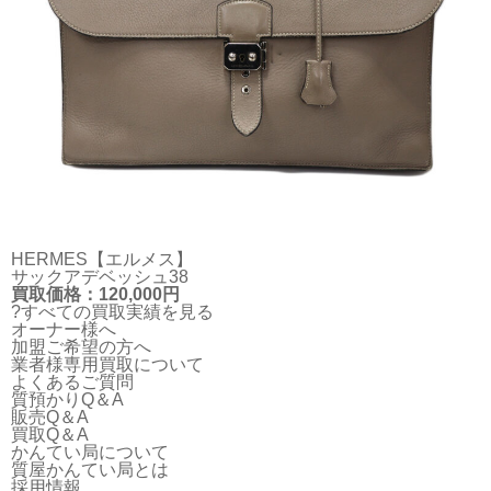
HERMES【エルメス】
サックアデベッシュ38
買取価格：120,000円
?すべての買取実績を見る
オーナー様へ
加盟ご希望の方へ
業者様専用買取について
よくあるご質問
質預かりQ＆A
販売Q＆A
買取Q＆A
かんてい局について
質屋かんてい局とは
採用情報