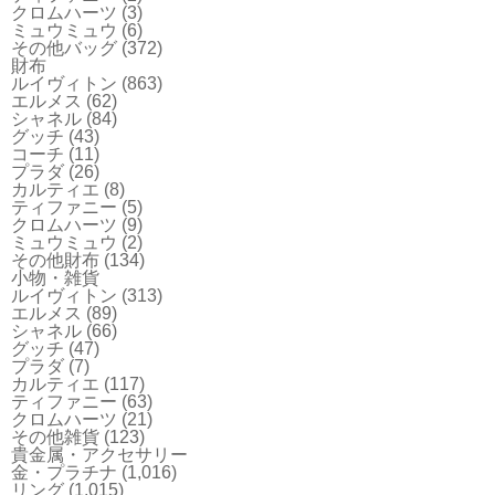
クロムハーツ
(3)
ミュウミュウ
(6)
その他バッグ
(372)
財布
ルイヴィトン
(863)
エルメス
(62)
シャネル
(84)
グッチ
(43)
コーチ
(11)
プラダ
(26)
カルティエ
(8)
ティファニー
(5)
クロムハーツ
(9)
ミュウミュウ
(2)
その他財布
(134)
小物・雑貨
ルイヴィトン
(313)
エルメス
(89)
シャネル
(66)
グッチ
(47)
プラダ
(7)
カルティエ
(117)
ティファニー
(63)
クロムハーツ
(21)
その他雑貨
(123)
貴金属・アクセサリー
金・プラチナ
(1,016)
リング
(1,015)