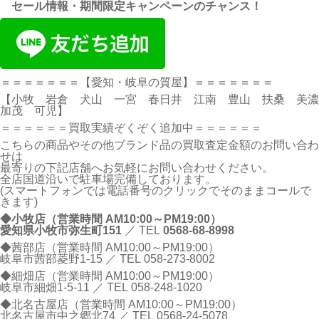
セール情報・期間限定キャンペーンのチャンス！
＝＝＝＝＝＝＝【愛知・岐阜の質屋】＝＝＝＝＝＝＝
【小牧 岩倉 犬山 一宮 春日井 江南 豊山 扶桑 美濃
加茂 可児】
＝＝＝＝＝＝買取実績ぞくぞく追加中＝＝＝＝＝＝
こちらの商品やその他ブランド品の買取査定金額のお問い合わ
せは
最寄りの下記店舗へお気軽にお問い合わせください。
全店国道沿いで駐車場完備しております。
(スマートフォンでは電話番号のクリックでそのままコールで
きます)
◆小牧店（営業時間 AM10:00～PM19:00）
愛知県小牧市弥生町151
／ TEL
0568-68-8998
◆茜部店（営業時間 AM10:00～PM19:00）
岐阜市茜部菱野1-15 ／ TEL
058-273-8002
◆細畑店（営業時間 AM10:00～PM19:00）
岐阜市細畑1-5-11 ／ TEL
058-248-1020
◆北名古屋店（営業時間 AM10:00～PM19:00）
北名古屋市中之郷北74 ／ TEL
0568-24-5078