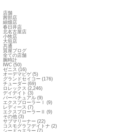
店舗
茜部店
細畑店
春日井店
北名古屋店
小牧店
大垣店
共通
質屋ブログ
全ての店舗
腕時計
IWC
(50)
ゼニス
(16)
オーデマピゲ
(5)
グランドセイコー
(176)
チューダー
(69)
ロレックス
(2,246)
デイデイト
(3)
パーペチュアル
(9)
エクスプローラーⅠ
(9)
レディース
(7)
エクスプローラーⅡ
(9)
その他
(3)
サブマリーナー
(22)
コスモグラフデイトナ
(2)
シードゥエラー
(7)