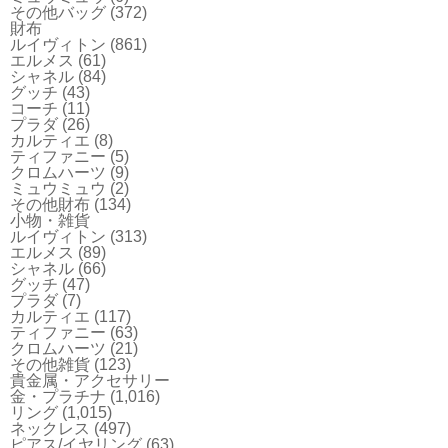
その他バッグ
(372)
財布
ルイヴィトン
(861)
エルメス
(61)
シャネル
(84)
グッチ
(43)
コーチ
(11)
プラダ
(26)
カルティエ
(8)
ティファニー
(5)
クロムハーツ
(9)
ミュウミュウ
(2)
その他財布
(134)
小物・雑貨
ルイヴィトン
(313)
エルメス
(89)
シャネル
(66)
グッチ
(47)
プラダ
(7)
カルティエ
(117)
ティファニー
(63)
クロムハーツ
(21)
その他雑貨
(123)
貴金属・アクセサリー
金・プラチナ
(1,016)
リング
(1,015)
ネックレス
(497)
ピアス/イヤリング
(63)