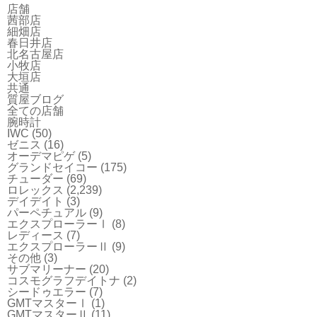
店舗
茜部店
細畑店
春日井店
北名古屋店
小牧店
大垣店
共通
質屋ブログ
全ての店舗
腕時計
IWC
(50)
ゼニス
(16)
オーデマピゲ
(5)
グランドセイコー
(175)
チューダー
(69)
ロレックス
(2,239)
デイデイト
(3)
パーペチュアル
(9)
エクスプローラーⅠ
(8)
レディース
(7)
エクスプローラーⅡ
(9)
その他
(3)
サブマリーナー
(20)
コスモグラフデイトナ
(2)
シードゥエラー
(7)
GMTマスターⅠ
(1)
GMTマスターⅡ
(11)