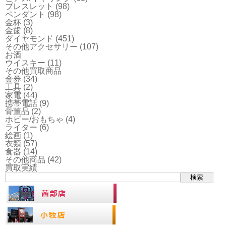
ブレスレット
(98)
ペンダント
(98)
金杯
(3)
金歯
(8)
ダイヤモンド
(451)
その他アクセサリー
(107)
お酒
ウイスキー
(11)
その他買取商品
金券
(34)
工具
(2)
家電
(44)
携帯電話
(9)
骨董品
(2)
ホビー/おもちゃ
(4)
ライター
(6)
絵画
(1)
衣類
(57)
食器
(14)
その他商品
(42)
買取実績
検索