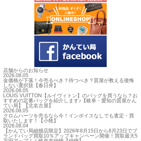
店舗からのお知らせ
2026.08.05
金価格が下落！今売るべき？待つべき？質屋が教える後悔
しない選択肢【春日井】
2026.08.05
LOUIS VUITTON【ルイヴィトン】のバッグを買うなら？お
すすめの定番バッグを紹介します♪【岐阜・愛知の質屋かん
てい局】【北名古屋】
2026.08.05
クロムハーツを売るなら今！インボイスなしでも査定・買
取いたします！【小牧】
2026.08.04
【かんてい局細畑店限定】2026年8月15日から8月23日でブ
ランドバッグ買取10％アップキャンペーン開催！買取最大5
万円アップ！！岐阜市細畑【細畑】