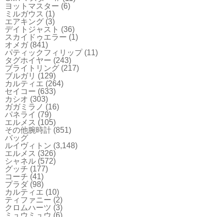
ヨットマスター
(6)
ミルガウス
(1)
エアキング
(3)
デイトジャスト
(36)
スカイドゥエラー
(1)
オメガ
(841)
パティックフィリップ
(11)
タグホイヤー
(243)
ブライトリング
(217)
ブルガリ
(129)
カルティエ
(264)
セイコー
(633)
カシオ
(303)
ガガミラノ
(16)
パネライ
(79)
エルメス
(105)
その他腕時計
(851)
バッグ
ルイヴィトン
(3,148)
エルメス
(326)
シャネル
(572)
グッチ
(177)
コーチ
(41)
プラダ
(98)
カルティエ
(10)
ティファニー
(2)
クロムハーツ
(3)
ミュウミュウ
(6)