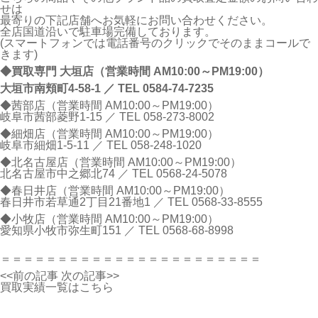
せは
最寄りの下記店舗へお気軽にお問い合わせください。
全店国道沿いで駐車場完備しております。
(スマートフォンでは電話番号のクリックでそのままコールで
きます)
◆買取専門 大垣店（営業時間 AM10:00～PM19:00）
大垣市南頬町4-58-1 ／ TEL
0584-74-7235
◆茜部店（営業時間 AM10:00～PM19:00）
岐阜市茜部菱野1-15 ／ TEL
058-273-8002
◆細畑店（営業時間 AM10:00～PM19:00）
岐阜市細畑1-5-11 ／ TEL
058-248-1020
◆北名古屋店（営業時間 AM10:00～PM19:00）
北名古屋市中之郷北74 ／ TEL
0568-24-5078
◆春日井店（営業時間 AM10:00～PM19:00）
春日井市若草通2丁目21番地1 ／ TEL
0568-33-8555
◆小牧店（営業時間 AM10:00～PM19:00）
愛知県小牧市弥生町151 ／ TEL
0568-68-8998
＝＝＝＝＝＝＝＝＝＝＝＝＝＝＝＝＝＝＝＝＝＝＝
<<前の記事
次の記事>>
買取実績一覧はこちら