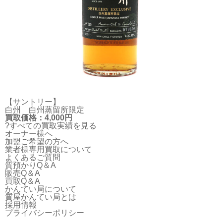
【サントリー】
白州 白州蒸留所限定
買取価格：4,000円
?すべての買取実績を見る
オーナー様へ
加盟ご希望の方へ
業者様専用買取について
よくあるご質問
質預かりQ＆A
販売Q＆A
買取Q＆A
かんてい局について
質屋かんてい局とは
採用情報
プライバシーポリシー