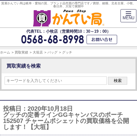
質屋かんてい局は岐阜・愛知の質、ブランド品売買の専門店です／茜部、細畑、北名古屋、小牧、
春日井、大垣で展開中
MENU
代表TEL：小牧店（営業時間10：30～19：00）
ホーム
買取実績
大垣店
バッグ
グッチ
買取実績を検索
検索
投稿日：2020年10月18日
グッチの定番ラインGGキャンバスのポーチ
152507 チャームポシェットの買取価格を公開
します！【大垣】