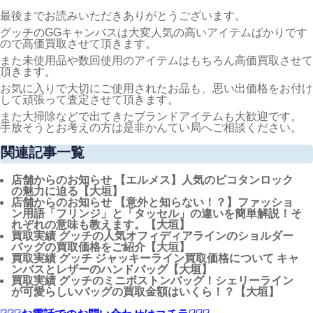
最後までお読みいただきありがとうございます。
グッチのGGキャンバスは大変人気の高いアイテムばかりです
ので高価買取させて頂きます。
また未使用品や数回使用のアイテムはもちろん高価買取させて
頂きます。
お気に入りで大切にご使用されたお品も、思い出価格をお付け
して頑張って査定させて頂きます。
また大掃除などで出てきたブランドアイテムも大歓迎です。
手放そうとお考えの方は是非かんてい局へご相談ください。
関連記事一覧
店舗からのお知らせ
【エルメス】人気のピコタンロック
の魅力に迫る【大垣】
店舗からのお知らせ
【意外と知らない！？】ファッショ
ン用語「フリンジ」と「タッセル」の違いを簡単解説！そ
れぞれの意味も教えます。【大垣】
買取実績
グッチの人気オフィディアラインのショルダー
バッグの買取価格をご紹介【大垣】
買取実績
グッチ ジャッキーライン買取価格について キャ
ンバスとレザーのハンドバッグ【大垣】
買取実績
グッチのミニボストンバッグ！シェリーライン
が可愛らしいバッグの買取金額はいくら！？【大垣】