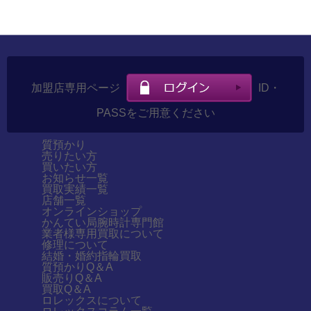
加盟店専用ページ
ID・
PASSをご用意ください
質預かり
売りたい方
買いたい方
お知らせ一覧
買取実績一覧
店舗一覧
オンラインショップ
かんてい局腕時計専門館
業者様専用買取について
修理について
結婚・婚約指輪買取
質預かりQ＆A
販売りQ＆A
買取Q＆A
ロレックスについて