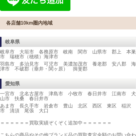
各店舗10km圏内地域
岐阜県
岐阜市 大垣市 各務原市 岐南 関市 山県市 郡上 本巣
市 瑞穂市（穂積）海津市
羽島市 多治見市 可児市 美濃加茂市 養老郡 安八郡 海
津市 不破郡（垂井・関ヶ原） 揖斐郡
愛知県
一宮市 北名古屋市 津島市 小牧市 春日井市 江南市 犬
山市 扶桑 春日井市
あま市 長久手市 岩倉市 豊山 北区 西区 東区 稲沢
市 清須 尾張 大口
＝＝＝＝＝＝買取実績ぞくぞく追加中＝＝＝＝＝＝
こちらの商品やその他ブランド品の買取査定金額のお問い合わ