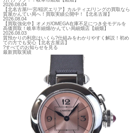
2026.08.04
【北名古屋/一宮/稲沢エリア】カルティエ/リングの買取なら
質屋かんてい局へ！買取実績公開中！【北名古屋】
2026.08.04
【買取強化中】オメガ/OMEGA在庫不足につき全モデルを
高価買取！岐阜市細畑/かんてい局細畑店【細畑】
2026.08.03
質預かりの利息はいくら?仕組みをわかりやすく解説！初め
ての方でも安心【北名古屋店】
?すべてのお知らせを見る
最新買取実績