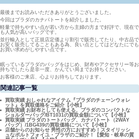
最後までお読みいただきありがとうございました。
今回はプラダのカナパトートを紹介しました。
軽量で持ちやすい点が若い方から主婦の方まで好評で、現在で
も人気が高いバッグです。
並行輸入として正規店定価より割引で販売してたり、中古品で
お安く販売してることもある為、良い点としてはどなたにでも
お買い求めがしやすい点です。
眠っているプラダのバッグをはじめ、財布やアクセサリー等お
持ちでしたら是非一度、かんてい局までお持ちください。
お客様のご来店、心よりお待ちしております。
関連記事一覧
買取実績
おしゃれなアイテム『プラダのチェーンウォレ
ット』を買取価格をご紹介【小牧】
買取実績
お財布としても使える、プラダのコンパクトな
ショルダーバッグ/BT1031の買取金額について【小牧】
買取実績
プラダのトートバッグ、カナパトート（2WAY
バッグ）/1BG439の買取価格について【小牧】
店舗からのお知らせ
男性の方におすすめ！スタイリッシ
ュなポルトフォイユ・ブラザのご紹介！【愛知・岐阜の質