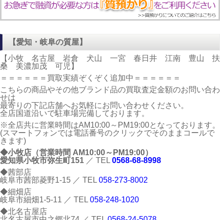
【愛知・岐阜の質屋】
【小牧 名古屋 岩倉 犬山 一宮 春日井 江南 豊山 扶
桑 美濃加茂 可児】
＝＝＝＝＝＝買取実績ぞくぞく追加中＝＝＝＝＝＝
こちらの商品やその他ブランド品の買取査定金額のお問い合わ
せは
最寄りの下記店舗へお気軽にお問い合わせください。
全店国道沿いで駐車場完備しております。
※全店共に営業時間はAM10:00～PM19:00となっております。
(スマートフォンでは電話番号のクリックでそのままコールで
きます)
◆小牧店（営業時間 AM10:00～PM19:00）
愛知県小牧市弥生町151
／ TEL
0568-68-8998
◆茜部店
岐阜市茜部菱野1-15 ／ TEL
058-273-8002
◆細畑店
岐阜市細畑1-5-11 ／ TEL
058-248-1020
◆北名古屋店
北名古屋市中之郷北74 ／ TEL
0568-24-5078