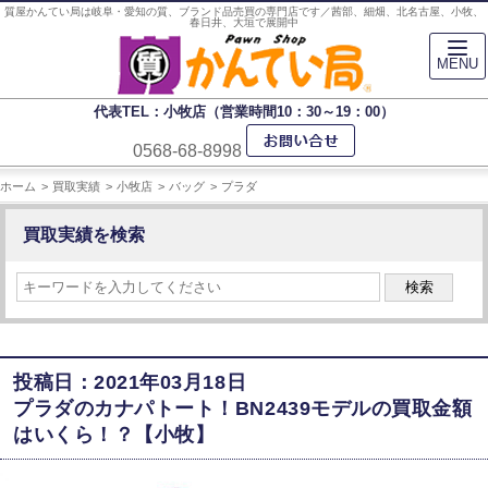
質屋かんてい局は岐阜・愛知の質、ブランド品売買の専門店です／茜部、細畑、北名古屋、小牧、
春日井、大垣で展開中
MENU
代表TEL：小牧店（営業時間10：30～19：00）
0568-68-8998
ホーム
買取実績
小牧店
バッグ
プラダ
買取実績を検索
検索
投稿日：2021年03月18日
プラダのカナパトート！BN2439モデルの買取金額
はいくら！？【小牧】